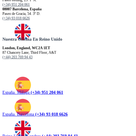
Paseo Reding, 23. 1º A.
(+34) 951 204 061
08007 Barcelona, España
Paseo de Gracia, 54. 3º D.
(+34) 93 018 6626
Nuestra Oficina En Reino Unido
London, England, WC2A 1ET
87 Chancery Lane, Third Floor, A&T
(+44) 203 769 94 43
España. Málaga
(+34) 951 204 061
España. Barcelona
(+34) 93 018 6626