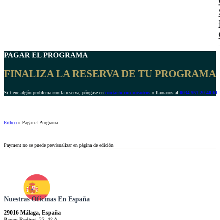
PAGAR
EL PROGRAMA
FINALIZA LA RESERVA DE TU PROGRAMA
Si tiene algún problema con la reserva, póngase en
contacto con nosotros
o llamanos al
0034 951 20 40 61
.
Ertheo
»
Pagar el Programa
Payment no se puede previsualizar en página de edición
Nuestras Oficinas En España
29016 Málaga, España