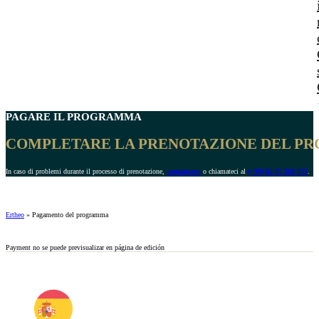
PAGARE
IL PROGRAMMA
COMPLETARE LA PRENOTAZIONE DEL P
In caso di problemi durante il processo di prenotazione,
contattateci
o chiamateci al
(+39) 02 87 368 972
.
Ertheo
»
Pagamento del programma
Payment no se puede previsualizar en página de edición