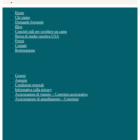
Home
Chi siamo
Domande frequenti
Blog
Consigli utili per scegliere un camp
Borsa di studio sportiva USA
Prezzi
Contatti
Registrazione
Gruppi
Agenzie
Condizioni generali
Informativa sulla privacy
Assicurazioni di viaggio – Copertura assicurativa
Assicurazione di annullamento – Coperture