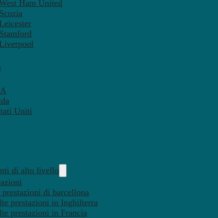
– West Ham United
 Scozia
Leicester
 Stamford
 Liverpool
a
SA
ida
ati Uniti
ti di alto livello
tazioni
 prestazioni di barcellona
te prestazioni in Inghilterra
lte prestazioni in Francia