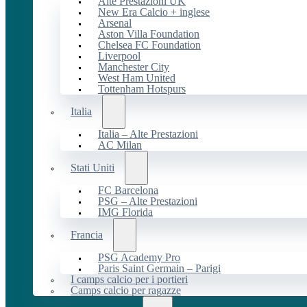
Alte Prestazioni UK
New Era Calcio + inglese
Arsenal
Aston Villa Foundation
Chelsea FC Foundation
Liverpool
Manchester City
West Ham United
Tottenham Hotspurs
Italia
Italia – Alte Prestazioni
AC Milan
Stati Uniti
FC Barcelona
PSG – Alte Prestazioni
IMG Florida
Francia
PSG Academy Pro
Paris Saint Germain – Parigi
I camps calcio per i portieri
Camps calcio per ragazze