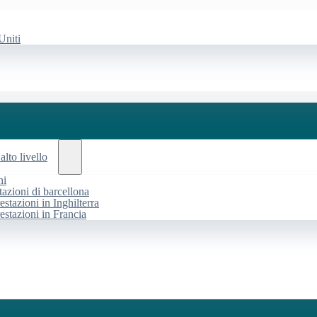
Uniti
alto livello
ni
tazioni di barcellona
estazioni in Inghilterra
restazioni in Francia