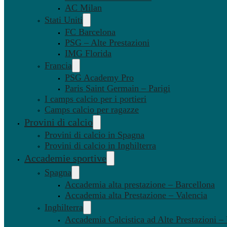
AC Milan
Stati Uniti
FC Barcelona
PSG – Alte Prestazioni
IMG Florida
Francia
PSG Academy Pro
Paris Saint Germain – Parigi
I camps calcio per i portieri
Camps calcio per ragazze
Provini di calcio
Provini di calcio in Spagna
Provini di calcio in Inghilterra
Accademie sportive
Spagna
Accademia alta prestazione – Barcellona
Accademia alta Prestazione – Valencia
Inghilterra
Accademia Calcistica ad Alte Prestazioni 