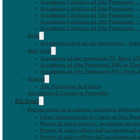
Accademia Calcistica ad Alte Prestazioni 
Accademia Calcistica ad Alte Prestazioni –
Accademia Calcistica ad Alte Prestazioni – 
Accademia Calcistica ad Alte Prestazioni –
Accademia Calcistica ad Alte Prestazioni –
Italia
Accademia calcio ad alte prestazioni – Itali
Stati Uniti
Accademia ad alte prestazioni FC Barça U
Accademia ad Alte Prestazioni IMG in Flor
Accademia ad Alte Prestazioni PSG Negli St
Francia
Alte Prestazioni In Francia
Accademia di Cascais in Portogallo
Più Sport
Provini presso le accademie calcistiche indipenden
Clinic Internazionale di Calcio ad Alte Pres
Provini di calcio presso l’ accademia ad alte
Provini di calcio offerti dall’accademia ad al
Provini di calcio offerti dall’accademia ad a