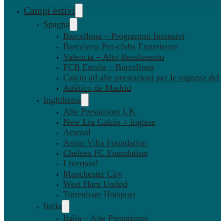
Campi estivi
Spagna
Barcellona – Programmi Intensivi
Barcelona Pro-clubs Experience
Valencia – Alto Rendimento
FCB Escola – Barcellona
Calcio ad alte prestazioni per le ragazze de
Atlético de Madrid
Inghilterra
Alte Prestazioni UK
New Era Calcio + inglese
Arsenal
Aston Villa Foundation
Chelsea FC Foundation
Liverpool
Manchester City
West Ham United
Tottenham Hotspurs
Italia
Italia – Alte Prestazioni