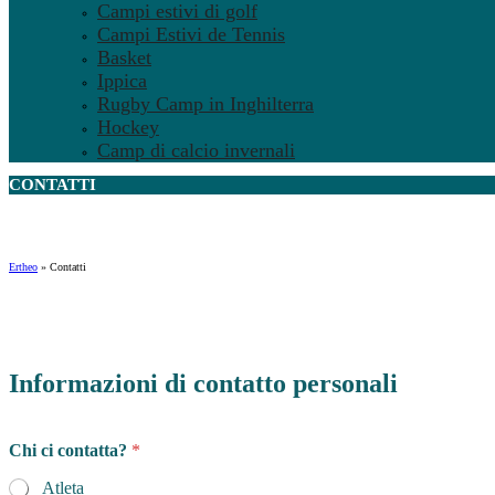
Campi estivi di golf
Campi Estivi de Tennis
Basket
Ippica
Rugby Camp in Inghilterra
Hockey
Camp di calcio invernali
CONTATTI
Ertheo
»
Contatti
Informazioni di contatto personali
Chi ci contatta?
*
Atleta