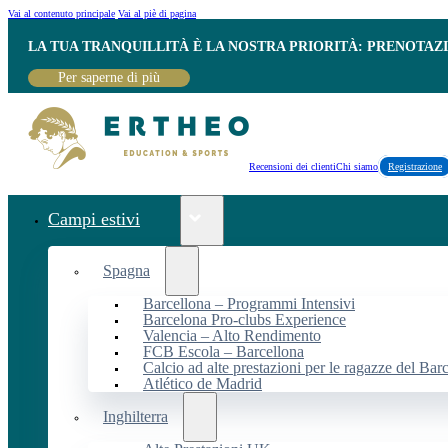
Vai al contenuto principale
Vai al piè di pagina
LA TUA TRANQUILLITÀ È LA NOSTRA PRIORITÀ: PRENOTAZ
Per saperne di più
Recensioni dei clienti
Chi siamo
Registrazione
Campi estivi
Spagna
Barcellona – Programmi Intensivi
Barcelona Pro-clubs Experience
Valencia – Alto Rendimento
FCB Escola – Barcellona
Calcio ad alte prestazioni per le ragazze del Bar
Atlético de Madrid
Inghilterra