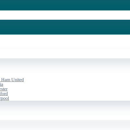
st Ham United
ia
ester
mford
rpool