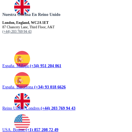
Nuestra Oficina En Reino Unido
London, England, WC2A 1ET
87 Chancery Lane, Third Floor, A&T
(+44) 203 769 94 43
España. Málaga
(+34) 951 204 061
España. Barcelona
(+34) 93 018 6626
Reino Unido. Londres
(+44) 203 769 94 43
USA. Boston
(+1) 857 208 72 49