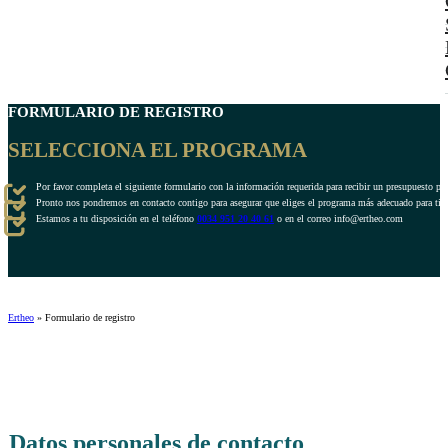
FORMULARIO DE REGISTRO
SELECCIONA EL PROGRAMA
Por favor completa el siguiente formulario con la información requerida para recibir un presupuesto pe
Pronto nos pondremos en contacto contigo para asegurar que eliges el programa más adecuado para ti.
Estamos a tu disposición en el teléfono
0034 951 20 40 61
o en el correo info@ertheo.com
Ertheo
»
Formulario de registro
Datos personales de contacto