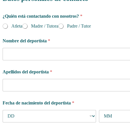
A
¿Quién está contactando con nosotros?
*
p
e
Atleta
Madre / Tutora
Padre / Tutor
l
l
i
Nombre del deportista
*
d
o
s
*
*
Apellidos del deportista
*
Fecha de nacimiento del deportista
*