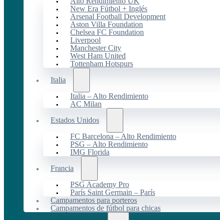
Alto Rendimiento UK
New Era Fútbol + Inglés
Arsenal Football Development
Aston Villa Foundation
Chelsea FC Foundation
Liverpool
Manchester City
West Ham United
Tottenham Hotspurs
Italia
Italia – Alto Rendimiento
AC Milan
Estados Unidos
FC Barcelona – Alto Rendimiento
PSG – Alto Rendimiento
IMG Florida
Francia
PSG Academy Pro
París Saint Germain – París
Campamentos para porteros
Campamentos de fútbol para chicas