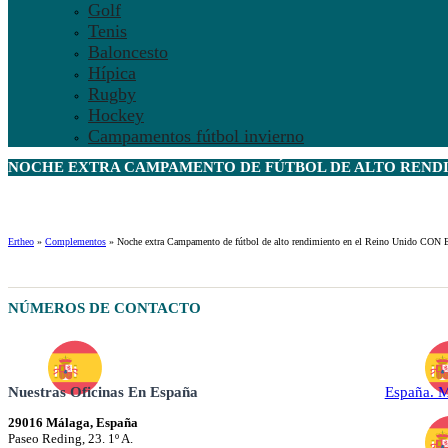
Golf
Tenis
Baloncesto
Hípica
Rugby
Hockey
Campamentos fútbol invierno
NOCHE EXTRA CAMPAMENTO DE FÚTBOL DE ALTO RENDIM
Ertheo
»
Complementos
»
Noche extra Campamento de fútbol de alto rendimiento en el Reino Unido C
NÚMEROS DE CONTACTO
Nuestras Oficinas En España
España. 
29016 Málaga, España
Paseo Reding, 23. 1º A.