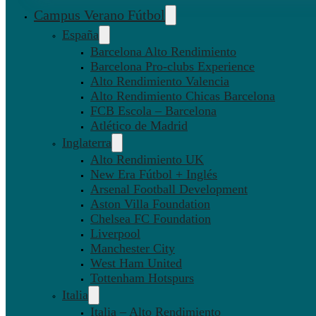
Campus Verano Fútbol
España
Barcelona Alto Rendimiento
Barcelona Pro-clubs Experience
Alto Rendimiento Valencia
Alto Rendimiento Chicas Barcelona
FCB Escola – Barcelona
Atlético de Madrid
Inglaterra
Alto Rendimiento UK
New Era Fútbol + Inglés
Arsenal Football Development
Aston Villa Foundation
Chelsea FC Foundation
Liverpool
Manchester City
West Ham United
Tottenham Hotspurs
Italia
Italia – Alto Rendimiento