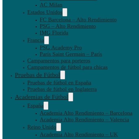
AC Milan
Estados Unidos
FC Barcelona – Alto Rendimiento
PSG – Alto Rendimiento
IMG Florida
Francia
PSG Academy Pro
París Saint Germain – París
Campamentos para porteros
Campamentos de fútbol para chicas
Pruebas de Fútbol
Pruebas de fútbol en España
Pruebas de fútbol en Inglaterra
Academias de Fútbol
España
Academia Alto Rendimiento – Barcelona
Academia Alto Rendimiento – Valencia
Reino Unido
Academia Alto Rendimiento – UK