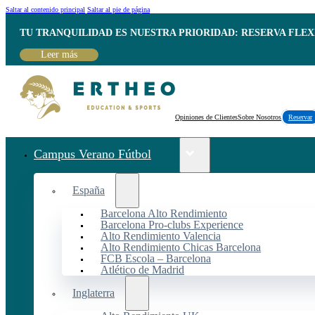
Saltar al contenido principal
Saltar al pie de página
TU TRANQUILIDAD ES NUESTRA PRIORIDAD: RESERVA FLEX
Leer más
Opiniones de Clientes
Sobre Nosotros
Reservar
Campus Verano Fútbol
España
Barcelona Alto Rendimiento
Barcelona Pro-clubs Experience
Alto Rendimiento Valencia
Alto Rendimiento Chicas Barcelona
FCB Escola – Barcelona
Atlético de Madrid
Inglaterra