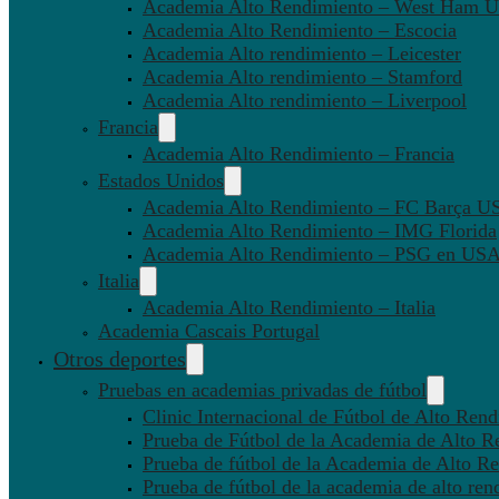
Academia Alto Rendimiento – West Ham U
Academia Alto Rendimiento – Escocia
Academia Alto rendimiento – Leicester
Academia Alto rendimiento – Stamford
Academia Alto rendimiento – Liverpool
Francia
Academia Alto Rendimiento – Francia
Estados Unidos
Academia Alto Rendimiento – FC Barça U
Academia Alto Rendimiento – IMG Florida
Academia Alto Rendimiento – PSG en US
Italia
Academia Alto Rendimiento – Italia
Academia Cascais Portugal
Otros deportes
Pruebas en academias privadas de fútbol
Clinic Internacional de Fútbol de Alto Ren
Prueba de Fútbol de la Academia de Alto R
Prueba de fútbol de la Academia de Alto Re
Prueba de fútbol de la academia de alto ren