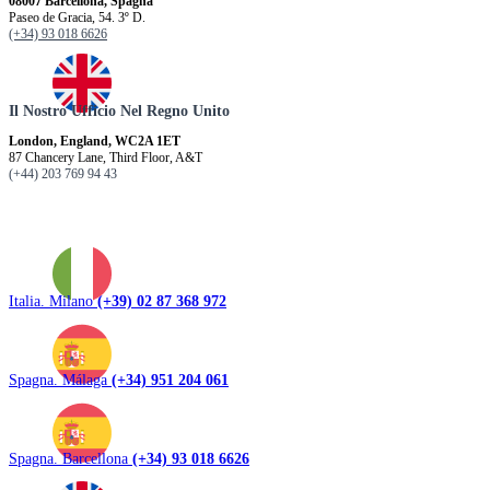
08007 Barcellona, ​​Spagna
Paseo de Gracia, 54. 3º D.
(+34) 93 018 6626
Il Nostro Ufficio Nel Regno Unito
London, England, WC2A 1ET
87 Chancery Lane, Third Floor, A&T
(+44) 203 769 94 43
Italia. Milano
(+39) 02 87 368 972
Spagna. Málaga
(+34) 951 204 061
Spagna. Barcellona
(+34) 93 018 6626