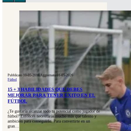
Pubblicato 10-05-2016
|
Aggiornato 01-05-2026
Fútbol
15 + 3 HABILIDADES QUE DEBES
MEJORAR PARA TENER ÉXITO EN EL
FÚTBOL
¿Te gustaría alcanzar todo tu potencial como jugador de
fútbol? Entonces necesitarás mucho más que talento y
ambición para conseguirlo. Para convertirte en un
gran…