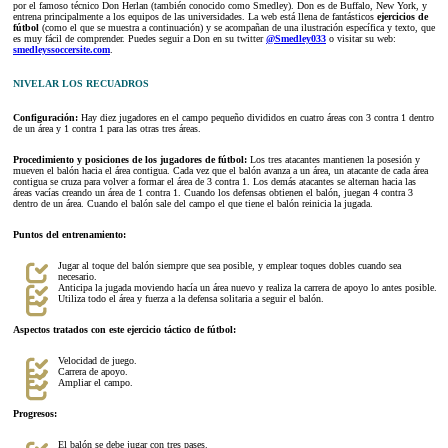
por el famoso técnico Don Herlan (también conocido como Smedley). Don es de Buffalo, New York, y
entrena principalmente a los equipos de las universidades. La web está llena de fantásticos
ejercicios de
fútbol
(como el que se muestra a continuación) y se acompañan de una ilustración específica y texto, que
es muy fácil de comprender. Puedes seguir a Don en su twitter
@Smedley033
o visitar su web:
smedleyssoccersite.com
.
NIVELAR LOS RECUADROS
Configuración:
Hay diez jugadores en el campo pequeño divididos en cuatro áreas con 3 contra 1 dentro
de un área y 1 contra 1 para las otras tres áreas.
Procedimiento y posiciones de los jugadores de fútbol:
Los tres atacantes mantienen la posesión y
mueven el balón hacia el área contigua. Cada vez que el balón avanza a un área, un atacante de cada área
contigua se cruza para volver a formar el área de 3 contra 1. Los demás atacantes se alternan hacia las
áreas vacías creando un área de 1 contra 1. Cuando los defensas obtienen el balón, juegan 4 contra 3
dentro de un área. Cuando el balón sale del campo el que tiene el balón reinicia la jugada.
Puntos del entrenamiento:
Jugar al toque del balón siempre que sea posible, y emplear toques dobles cuando sea
necesario.
Anticipa la jugada moviendo hacía un área nuevo y realiza la carrera de apoyo lo antes posible.
Utiliza todo el área y fuerza a la defensa solitaria a seguir el balón.
Aspectos tratados con este ejercicio táctico de fútbol:
Velocidad de juego.
Carrera de apoyo.
Ampliar el campo.
Progresos:
El balón se debe jugar con tres pases.