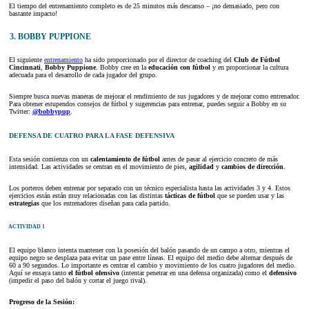
El tiempo del entrenamiento completo es de 25 minutos más descanso – ¡no demasiado, pero con
bastante impacto!
3. BOBBY PUPPIONE
El siguiente
entrenamiento
ha sido proporcionado por el director de coaching del
Club de Fútbol
Cincinnati
,
Bobby Puppione
. Bobby cree en la
educación con fútbol
y en proporcionar la cultura
adecuada para el desarrollo de cada jugador del grupo.
Siempre busca nuevas maneras de mejorar el rendimiento de sus jugadores y de mejorar como entrenador.
Para obtener estupendos consejos de fútbol y sugerencias para entrenar, puedes seguir a Bobby en su
Twitter:
@bobbypup
.
DEFENSA DE CUATRO PARA LA FASE DEFENSIVA
Esta sesión comienza con un
calentamiento de fútbol
antes de pasar al ejercicio concreto de más
intensidad. Las actividades se centran en el movimiento de pies,
agilidad
y
cambios de dirección
.
Los porteros deben entrenar por separado con un técnico especialista hasta las actividades 3 y 4. Estos
ejercicios están están muy relacionadas con las distintas
tácticas de fútbol
que se pueden usar y las
estrategias
que los entrenadores diseñan para cada partido.
ACTIVIDAD 1
El equipo blanco intenta mantener con la posesión del balón pasando de un campo a otro, mientras el
equipo negro se desplaza para evitar un pase entre líneas. El equipo del medio debe alternar después de
60 a 90 segundos. Lo importante es centrar el cambio y movimiento de los cuatro jugadores del medio.
Aquí se ensaya tanto
el fútbol ofensivo
(intentar penetrar en una defensa organizada) como el
defensivo
(impedir el paso del balón y cortar el juego rival).
Progreso de la Sesión: