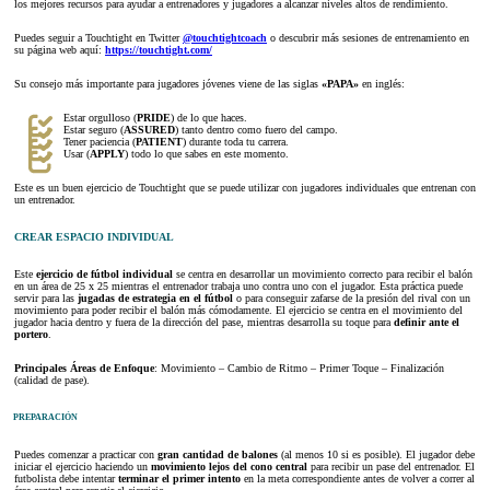
los mejores recursos para ayudar a entrenadores y jugadores a alcanzar niveles altos de rendimiento.
Puedes seguir a Touchtight en Twitter
@touchtightcoach
o descubrir más sesiones de entrenamiento en
su página web aquí:
https://touchtight.com/
Su consejo más importante para jugadores jóvenes viene de las siglas
«PAPA»
en inglés:
Estar orgulloso (
PRIDE
) de lo que haces.
Estar seguro (
ASSURED
) tanto dentro como fuero del campo.
Tener paciencia (
PATIENT
) durante toda tu carrera.
Usar (
APPLY
) todo lo que sabes en este momento.
Este es un buen ejercicio de Touchtight que se puede utilizar con jugadores individuales que entrenan con
un entrenador.
CREAR ESPACIO INDIVIDUAL
Este
ejercicio de fútbol individual
se centra en desarrollar un movimiento correcto para recibir el balón
en un área de 25 x 25 mientras el entrenador trabaja uno contra uno con el jugador. Esta práctica puede
servir para las
jugadas de estrategia en el fútbol
o para conseguir zafarse de la presión del rival con un
movimiento para poder recibir el balón más cómodamente. El ejercicio se centra en el movimiento del
jugador hacia dentro y fuera de la dirección del pase, mientras desarrolla su toque para
definir ante el
portero
.
Principales Áreas de Enfoque
: Movimiento – Cambio de Ritmo – Primer Toque – Finalización
(calidad de pase).
PREPARACIÓN
Puedes comenzar a practicar con
gran cantidad de balones
(al menos 10 si es posible). El jugador debe
iniciar el ejercicio haciendo un
movimiento lejos del cono central
para recibir un pase del entrenador. El
futbolista debe intentar
terminar el primer intento
en la meta correspondiente antes de volver a correr al