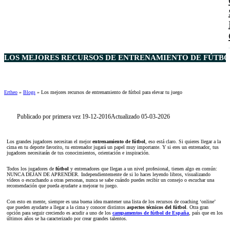
LOS MEJORES RECURSOS DE ENTRENAMIENTO DE FÚTBOL
Ertheo
»
Blogs
»
Los mejores recursos de entrenamiento de fútbol para elevar tu juego
Publicado por primera vez 19-12-2016
Actualizado 05-03-2026
Los grandes jugadores necesitan el mejor
entrenamiento de fútbol
, eso está claro. Si quieres llegar a la
cima en tu deporte favorito, tu entrenador jugará un papel muy importante. Y si eres un entrenador, tus
jugadores necesitarán de tus conocimientos, orientación e inspiración.
Todos los jugadores de
fútbol
y entrenadores que llegan a un nivel profesional, tienen algo en común:
NUNCA DEJAN DE APRENDER. Independientemente de si lo haces leyendo libros, visualizando
vídeos o escuchando a otras personas, nunca se sabe cuándo puedes recibir un consejo o escuchar una
recomendación que pueda ayudarte a mejorar tu juego.
Con esto en mente, siempre es una buena idea mantener una lista de los recursos de coaching ‘online’
que pueden ayudarte a llegar a la cima y conocer distintos
aspectos técnicos del fútbol
. Otra gran
opción para seguir creciendo es acudir a uno de los
campamentos de fútbol de España
, país que en los
últimos años se ha caracterizado por crear grandes talentos.