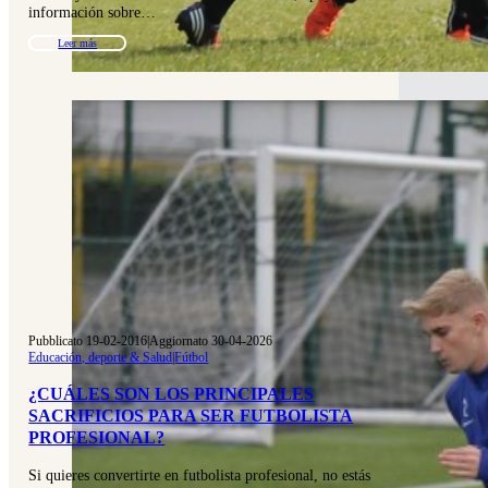
información sobre…
Leer más
Pubblicato 19-02-2016
|
Aggiornato 30-04-2026
Educación, deporte & Salud
|
Fútbol
¿CUÁLES SON LOS PRINCIPALES
SACRIFICIOS PARA SER FUTBOLISTA
PROFESIONAL?
Si quieres convertirte en futbolista profesional, no estás