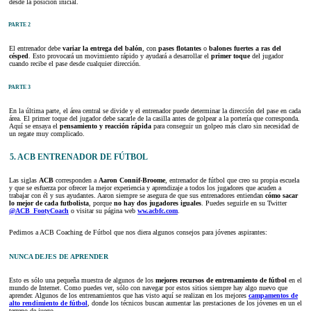
desde la posición inicial.
PARTE 2
El entrenador debe
variar la entrega del balón
, con
pases flotantes
o
balones fuertes a ras del
césped
. Esto provocará un movimiento rápido y ayudará a desarrollar el
primer toque
del jugador
cuando recibe el pase desde cualquier dirección.
PARTE 3
En la última parte, el área central se divide y el entrenador puede determinar la dirección del pase en cada
área. El primer toque del jugador debe sacarle de la casilla antes de golpear a la portería que corresponda.
Aquí se ensaya el
pensamiento y reacción rápida
para conseguir un golpeo más claro sin necesidad de
un regate muy complicado.
5. ACB ENTRENADOR DE FÚTBOL
Las siglas
ACB
corresponden a
Aaron Connif-Broome
, entrenador de fútbol que creo su propia escuela
y que se esfuerza por ofrecer la mejor experiencia y aprendizaje a todos los jugadores que acuden a
trabajar con él y sus ayudantes. Aaron siempre se asegura de que sus entrenadores entiendan
cómo sacar
lo mejor de cada futbolista
, porque
no hay dos jugadores iguales
. Puedes seguirle en su Twitter
@ACB_FootyCoach
o visitar su página web
ww.acbfc.com
.
Pedimos a ACB Coaching de Fútbol que nos diera algunos consejos para jóvenes aspirantes:
NUNCA DEJES DE APRENDER
Esto es sólo una pequeña muestra de algunos de los
mejores recursos de entrenamiento de fútbol
en el
mundo de Internet. Como puedes ver, sólo con navegar por estos sitios siempre hay algo nuevo que
aprender. Algunos de los entrenamientos que has visto aquí se realizan en los mejores
campamentos de
alto rendimiento de fútbol
, donde los técnicos buscan aumentar las prestaciones de los jóvenes en un el
terreno de juego.