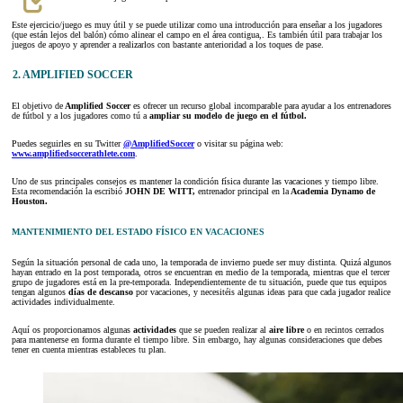
Este ejercicio/juego es muy útil y se puede utilizar como una introducción para enseñar a los jugadores
(que están lejos del balón) cómo alinear el campo en el área contigua,. Es también útil para trabajar los
juegos de apoyo y aprender a realizarlos con bastante anterioridad a los toques de pase.
2. AMPLIFIED SOCCER
El objetivo de
Amplified Soccer
es ofrecer un recurso global incomparable para ayudar a los entrenadores
de fútbol y a los jugadores como tú a
ampliar su
modelo de juego en el fútbol.
Puedes seguirles en su Twitter
@AmplifiedSoccer
o visitar su página web:
www.amplifiedsoccerathlete.com
.
Uno de sus principales consejos es mantener la condición física durante las vacaciones y tiempo libre.
Esta recomendación la escribió
JOHN DE WITT,
entrenador principal en la
Academia Dynamo de
Houston.
MANTENIMIENTO DEL ESTADO FÍSICO EN VACACIONES
Según la situación personal de cada uno, la temporada de invierno puede ser muy distinta. Quizá algunos
hayan entrado en la post temporada, otros se encuentran en medio de la temporada, mientras que el tercer
grupo de jugadores está en la pre-temporada. Independientemente de tu situación, puede que tus equipos
tengan algunos
días de descanso
por vacaciones, y necesitéis algunas ideas para que cada jugador realice
actividades individualmente.
Aquí os proporcionamos algunas
actividades
que se pueden realizar al
aire libre
o en recintos cerrados
para mantenerse en forma durante el tiempo libre. Sin embargo, hay algunas consideraciones que debes
tener en cuenta mientras estableces tu plan.