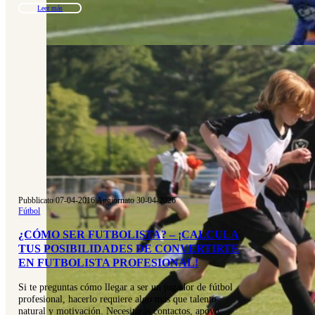
Leer más
Pubblicato 07-04-2016
|
Aggiornato 30-04-2026
Fútbol
¿CÓMO SER FUTBOLISTA? – ¡CALCULA
TUS POSIBILIDADES DE CONVERTIRTE
EN FUTBOLISTA PROFESIONAL!
Si te preguntas cómo llegar a ser un jugador de fútbol
profesional, hacerlo requiere algo más que talento
natural y motivación. Necesitarás contactos, apoyo,