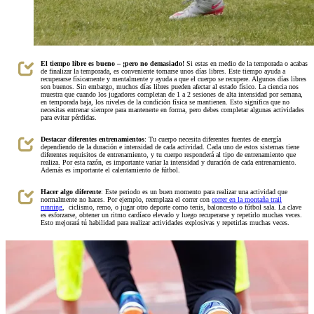
El tiempo libre es bueno – ¡pero no demasiado!
Si estas en medio de la temporada o acabas
de finalizar la temporada, es conveniente tomarse unos días libres. Este tiempo ayuda a
recuperarse físicamente y mentalmente y ayuda a que el cuerpo se recupere. Algunos días libres
son buenos. Sin embargo, muchos días libres pueden afectar al estado físico. La ciencia nos
muestra que cuando los jugadores completan de 1 a 2 sesiones de alta intensidad por semana,
en temporada baja, los niveles de la condición física se mantienen. Esto significa que no
necesitas entrenar siempre para mantenerte en forma, pero debes completar algunas actividades
para evitar pérdidas.
Destacar diferentes entrenamientos
: Tu cuerpo necesita diferentes fuentes de energía
dependiendo de la duración e intensidad de cada actividad. Cada uno de estos sistemas tiene
diferentes requisitos de entrenamiento, y tu cuerpo responderá al tipo de entrenamiento que
realiza. Por esta razón, es importante variar la intensidad y duración de cada entrenamiento.
Además es importante el calentamiento de fútbol.
Hacer algo diferente
: Este periodo es un buen momento para realizar una actividad que
normalmente no haces. Por ejemplo, reemplaza el correr con
correr en la montaña trail
running
, ciclismo, remo, o jugar otro deporte como tenis, baloncesto o fútbol sala. La clave
es esforzarse, obtener un ritmo cardíaco elevado y luego recuperarse y repetirlo muchas veces.
Esto mejorará tú habilidad para realizar actividades explosivas y repetirlas muchas veces.