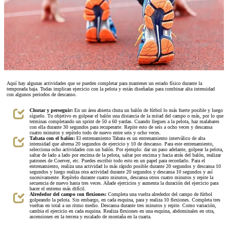
Aquí hay algunas actividades que se pueden completar para mantener un estado físico durante la
temporada baja. Todas implican ejercicio con la pelota y están diseñadas para combinar alta intensidad
con algunos periodos de descanso.
Chutar y perseguir:
En un área abierta chuta un balón de fútbol lo más fuerte posible y luego
síguelo. Tu objetivo es golpear el balón una distancia de la mitad del campo o más, por lo que
terminas completando un sprint de 50 a 60 yardas. Cuando llegues a la pelota, haz malabares
con ella durante 30 segundos para recuperarte. Repite esto de seis a ocho veces y descansa
cuatro minutos y repítelo todo de nuevo entre seis y ocho veces.
Tabata con el balón:
El entrenamiento Tabata es un entrenamiento interválico de alta
intensidad que alterna 20 segundos de ejercicio y 10 de descanso. Para este entrenamiento,
selecciona ocho actividades con un balón. Por ejemplo: dar un paso adelante, golpear la pelota,
saltar de lado a lado por encima de la pelota, saltar por encima y hacia atrás del balón, realizar
patrones de Coerver, etc. Puedes escribir todo esto en un papel para recordarlo. Para el
entrenamiento, realiza una actividad lo más rápido posible durante 20 segundos y descansa 10
segundos y luego realiza otra actividad durante 20 segundos y descansa 10 segundos y así
sucesivamente. Repítelo durante cuatro minutos, descansa otros cuatro minutos y repite la
secuencia de nuevo hasta tres veces. Añade ejercicios y aumenta la duración del ejercicio para
hacer el entreno más difícil.
Alrededor del campo con flexiones:
Completa una vuelta alrededor del campo de fútbol
golpeando la pelota. Sin embargo, en cada esquina, para y realiza 10 flexiones. Completa tres
vueltas en total a un ritmo medio. Descansa durante tres minutos y repite. Como variación,
cambia el ejercicio en cada esquina. Realiza flexiones en una esquina, abdominales en otra,
ascensiones en la tercera y escalado de montaña en la cuarta.