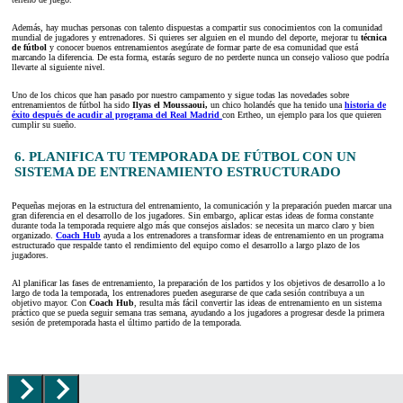
Además, hay muchas personas con talento dispuestas a compartir sus conocimientos con la comunidad
mundial de jugadores y entrenadores. Si quieres ser alguien en el mundo del deporte, mejorar tu
técnica
de fútbol
y conocer buenos entrenamientos asegúrate de formar parte de esa comunidad que está
marcando la diferencia. De esta forma, estarás seguro de no perderte nunca un consejo valioso que podría
llevarte al siguiente nivel.
Uno de los chicos que han pasado por nuestro campamento y sigue todas las novedades sobre
entrenamientos de fútbol ha sido
Ilyas el Moussaoui,
un chico holandés que ha tenido una
historia de
éxito después de acudir al programa del Real Madrid
con Ertheo, un ejemplo para los que quieren
cumplir su sueño.
6. PLANIFICA TU TEMPORADA DE FÚTBOL CON UN
SISTEMA DE ENTRENAMIENTO ESTRUCTURADO
Pequeñas mejoras en la estructura del entrenamiento, la comunicación y la preparación pueden marcar una
gran diferencia en el desarrollo de los jugadores. Sin embargo, aplicar estas ideas de forma constante
durante toda la temporada requiere algo más que consejos aislados: se necesita un marco claro y bien
organizado.
Coach Hub
ayuda a los entrenadores a transformar ideas de entrenamiento en un programa
estructurado que respalde tanto el rendimiento del equipo como el desarrollo a largo plazo de los
jugadores.
Al planificar las fases de entrenamiento, la preparación de los partidos y los objetivos de desarrollo a lo
largo de toda la temporada, los entrenadores pueden asegurarse de que cada sesión contribuya a un
objetivo mayor. Con
Coach Hub
, resulta más fácil convertir las ideas de entrenamiento en un sistema
práctico que se pueda seguir semana tras semana, ayudando a los jugadores a progresar desde la primera
sesión de pretemporada hasta el último partido de la temporada.