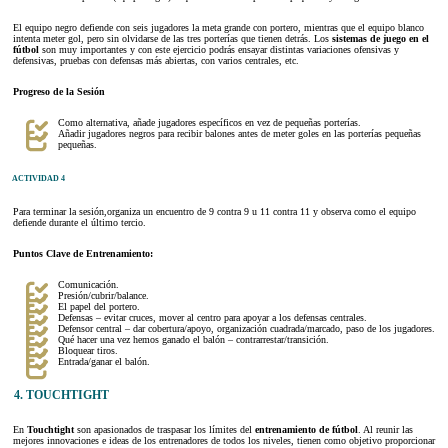
El equipo negro defiende con seis jugadores la meta grande con portero, mientras que el equipo blanco
intenta meter gol, pero sin olvidarse de las tres porterías que tienen detrás. Los
sistemas de juego en el
fútbol
son muy importantes y con este ejercicio podrás ensayar distintas variaciones ofensivas y
defensivas, pruebas con defensas más abiertas, con varios centrales, etc.
Progreso de la Sesión
Como alternativa, añade jugadores específicos en vez de pequeñas porterías.
Añadir jugadores negros para recibir balones antes de meter goles en las porterías pequeñas
pequeñas.
ACTIVIDAD 4
Para terminar la sesión,organiza un encuentro de 9 contra 9 u 11 contra 11 y observa como el equipo
defiende durante el último tercio.
Puntos Clave de Entrenamiento:
Comunicación.
Presión/cubrir/balance.
El papel del portero.
Defensas – evitar cruces, mover al centro para apoyar a los defensas centrales.
Defensor central – dar cobertura/apoyo, organización cuadrada/marcado, paso de los jugadores.
Qué hacer una vez hemos ganado el balón – contrarrestar/transición.
Bloquear tiros.
Entrada/ganar el balón.
4. TOUCHTIGHT
En
Touchtight
son apasionados de traspasar los límites del
entrenamiento de fútbol
. Al reunir las
mejores innovaciones e ideas de los entrenadores de todos los niveles, tienen como objetivo proporcionar