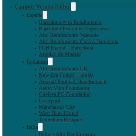
Campus Verano Fútbol
España
Barcelona Alto Rendimiento
Barcelona Pro-clubs Experience
Alto Rendimiento Valencia
Alto Rendimiento Chicas Barcelona
FCB Escola – Barcelona
Atlético de Madrid
Inglaterra
Alto Rendimiento UK
New Era Fútbol + Inglés
Arsenal Football Development
Aston Villa Foundation
Chelsea FC Foundation
Liverpool
Manchester City
West Ham United
Tottenham Hotspurs
Italia
Italia – Alto Rendimiento