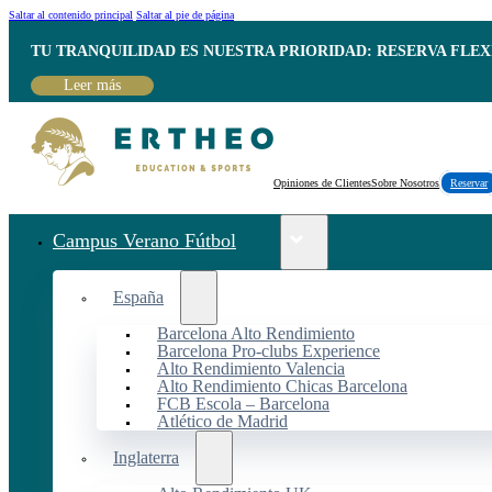
Saltar al contenido principal
Saltar al pie de página
TU TRANQUILIDAD ES NUESTRA PRIORIDAD: RESERVA FLEX
Leer más
Opiniones de Clientes
Sobre Nosotros
Reservar
Campus Verano Fútbol
España
Barcelona Alto Rendimiento
Barcelona Pro-clubs Experience
Alto Rendimiento Valencia
Alto Rendimiento Chicas Barcelona
FCB Escola – Barcelona
Atlético de Madrid
Inglaterra