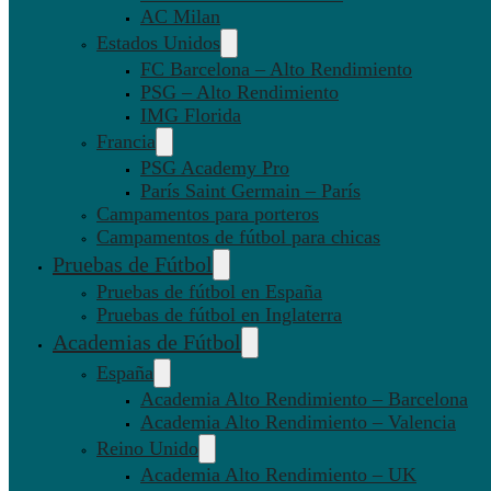
AC Milan
Estados Unidos
FC Barcelona – Alto Rendimiento
PSG – Alto Rendimiento
IMG Florida
Francia
PSG Academy Pro
París Saint Germain – París
Campamentos para porteros
Campamentos de fútbol para chicas
Pruebas de Fútbol
Pruebas de fútbol en España
Pruebas de fútbol en Inglaterra
Academias de Fútbol
España
Academia Alto Rendimiento – Barcelona
Academia Alto Rendimiento – Valencia
Reino Unido
Academia Alto Rendimiento – UK