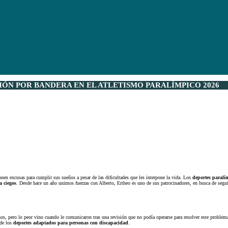
IÓN POR BANDERA EN EL ATLETISMO PARALÍMPICO 2026
nen excusas para cumplir sus sueños a pesar de las dificultades que les interpone la vida. Los
deportes paralí
a ciegos
. Desde hace un año unimos fuerzas con Alberto, Ertheo es uno de sus patrocinadores, en busca de segu
nos, pero lo peor vino cuando le comunicaron tras una revisión que no podía operarse para resolver este problem
 de los
deportes adaptados para personas con discapacidad
.