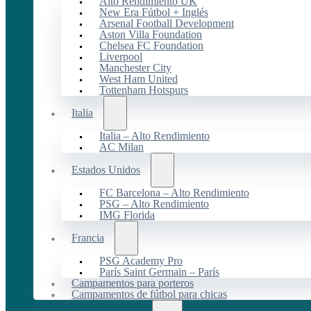
Alto Rendimiento UK
New Era Fútbol + Inglés
Arsenal Football Development
Aston Villa Foundation
Chelsea FC Foundation
Liverpool
Manchester City
West Ham United
Tottenham Hotspurs
Italia
Italia – Alto Rendimiento
AC Milan
Estados Unidos
FC Barcelona – Alto Rendimiento
PSG – Alto Rendimiento
IMG Florida
Francia
PSG Academy Pro
París Saint Germain – París
Campamentos para porteros
Campamentos de fútbol para chicas