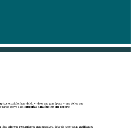
mpicos
españoles han vivido y viven una gran época, y uno de los que
ir dando apoyo a las
categorías paralímpicas del deporte
.
a. Sus primeros pensamientos eran negativos, dejar de hacer cosas gratificantes