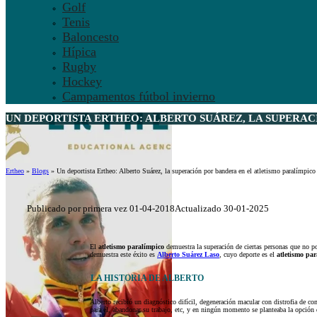
Golf
Tenis
Baloncesto
Hípica
Rugby
Hockey
Campamentos fútbol invierno
UN DEPORTISTA ERTHEO: ALBERTO SUÁREZ, LA SUPERAC
Ertheo
»
Blogs
»
Un deportista Ertheo: Alberto Suárez, la superación por bandera en el atletismo paralímpico
Publicado por primera vez 01-04-2018
Actualizado 30-01-2025
El
atletismo paralímpico
demuestra la superación de ciertas personas que no po
demuestra este éxito es
Alberto Suárez Laso
, cuyo deporte es el
atletismo par
LA HISTORIA DE ALBERTO
Alberto recibió un diagnóstico difícil, degeneración macular con distrofia de co
para él, abandonar su trabajo, etc, y en ningún momento se planteaba la opción