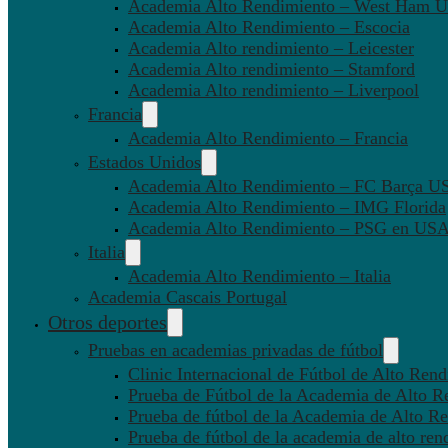
Academia Alto Rendimiento – West Ham U
Academia Alto Rendimiento – Escocia
Academia Alto rendimiento – Leicester
Academia Alto rendimiento – Stamford
Academia Alto rendimiento – Liverpool
Francia
Academia Alto Rendimiento – Francia
Estados Unidos
Academia Alto Rendimiento – FC Barça U
Academia Alto Rendimiento – IMG Florida
Academia Alto Rendimiento – PSG en US
Italia
Academia Alto Rendimiento – Italia
Academia Cascais Portugal
Otros deportes
Pruebas en academias privadas de fútbol
Clinic Internacional de Fútbol de Alto Ren
Prueba de Fútbol de la Academia de Alto R
Prueba de fútbol de la Academia de Alto Re
Prueba de fútbol de la academia de alto ren