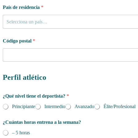
País de residencia
*
Selecciona un país…
d
Código postal
*
e
l
*
p
o
l
Perfil atlético
í
t
i
c
¿Qué nivel tiene el deportista?
*
a
Principiante
Intermedio
Avanzado
Élite/Profesional
¿Cuántas horas entrena a la semana?
– 5 horas