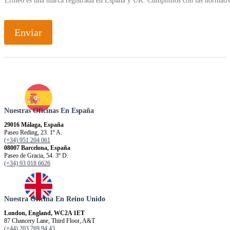
Ertheo es una marca registrada en España y UK. Cumplimos con las normativ
Enviar
Nuestras Oficinas En España
29016 Málaga, España
Paseo Reding, 23. 1º A.
(+34) 951 204 061
08007 Barcelona, España
Paseo de Gracia, 54. 3º D.
(+34) 93 018 6626
Nuestra Oficina En Reino Unido
London, England, WC2A 1ET
87 Chancery Lane, Third Floor, A&T
(+44) 203 769 94 43