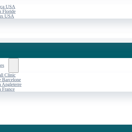
arça USA
 Floride
aux USA
tes
l Clinic
de Barcelone
n Angleterre
n France