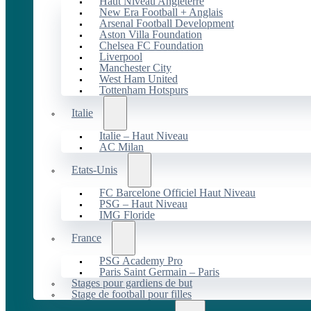
Haut Niveau Angleterre
New Era Football + Anglais
Arsenal Football Development
Aston Villa Foundation
Chelsea FC Foundation
Liverpool
Manchester City
West Ham United
Tottenham Hotspurs
Italie
Italie – Haut Niveau
AC Milan
Etats-Unis
FC Barcelone Officiel Haut Niveau
PSG – Haut Niveau
IMG Floride
France
PSG Academy Pro
Paris Saint Germain – Paris
Stages pour gardiens de but
Stage de football pour filles