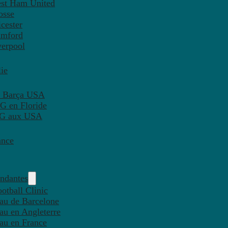
est Ham United
osse
cester
amford
verpool
ie
C Barça USA
G en Floride
PSG aux USA
ance
endantes
otball Clinic
eau de Barcelone
eau en Angleterre
eau en France