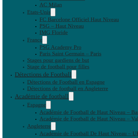
AC Milan
Etats-Unis
FC Barcelone Officiel Haut Niveau
PSG – Haut Niveau
IMG Floride
France
PSG Academy Pro
Paris Saint Germain – Paris
Stages pour gardiens de but
Stage de football pour filles
Détections de Football
Détections de Football en Espagne
Détections de football en Angleterre
Académie de football
Espagne
Académie de Football de Haut Niveau – Ba
Académie de Football de Haut Niveau – Va
Angleterre
Académie de Football De Haut Niveau – U