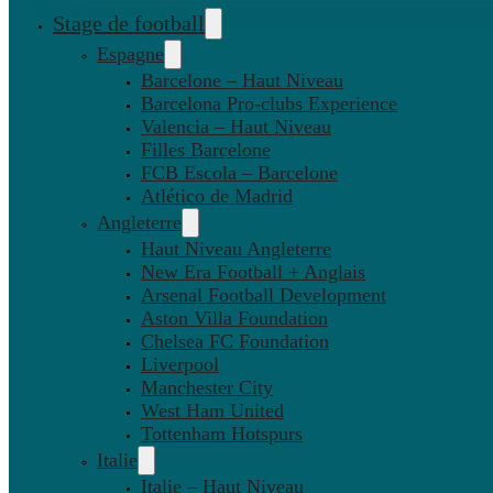
Stage de football
Espagne
Barcelone – Haut Niveau
Barcelona Pro-clubs Experience
Valencia – Haut Niveau
Filles Barcelone
FCB Escola – Barcelone
Atlético de Madrid
Angleterre
Haut Niveau Angleterre
New Era Football + Anglais
Arsenal Football Development
Aston Villa Foundation
Chelsea FC Foundation
Liverpool
Manchester City
West Ham United
Tottenham Hotspurs
Italie
Italie – Haut Niveau