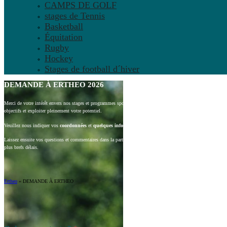
CAMPS DE GOLF
stages de Tennis
Basketball
Équitation
Rugby
Hockey
Stages de football d´hiver
DEMANDE À ERTHEO 2026
Merci de votre intérêt envers nos stages et programmes sportifs. Notre mission est de vous aider à choisir le
objectifs et exploiter pleinement votre potentiel.
Veuillez nous indiquer vos
coordonnées
et
quelques informations à propos de votre enfant
.
Laissez ensuite vos questions et commentaires dans la partie-ci dessous prévue à cet effet. L’un de nos consu
plus brefs délais.
Ertheo
»
DEMANDE À ERTHEO