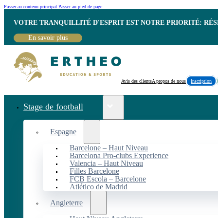
Passer au contenu principal
Passer au pied de page
VOTRE TRANQUILLITÉ D'ESPRIT EST NOTRE PRIORITÉ: RÉ
En savoir plus
Avis des clients
A propos de nous
Inscription
Stage de football
Espagne
Barcelone – Haut Niveau
Barcelona Pro-clubs Experience
Valencia – Haut Niveau
Filles Barcelone
FCB Escola – Barcelone
Atlético de Madrid
Angleterre