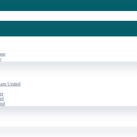
one
e
Ham United
er
rd
ool