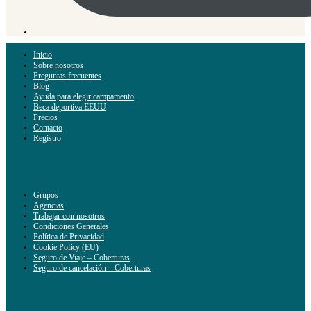
Inicio
Sobre nosotros
Preguntas frecuentes
Blog
Ayuda para elegir campamento
Beca deportiva EEUU
Precios
Contacto
Registro
Grupos
Agencias
Trabajar con nosotros
Condiciones Generales
Política de Privacidad
Cookie Policy (EU)
Seguro de Viaje – Coberturas
Seguro de cancelación – Coberturas