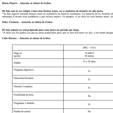
Maria Pizarro – Atención al cliente de Ertheo
Mi hijo está en un colegio y tiene muy buenas notas, no es momento de enviarlo un año fuera.
“Su hijo seguirá sacando buenas notas en cualquiera de nuestras academias. La mayoría de las escuelas ofre
mantenga el mismo nivel académico o que incluso mejore. Un ejemplo: si un chico no saca buenas notas, n
Pedro Fontenla – Atención al cliente de Ertheo
Mi hijo todavía no está preparado para estar fuera un periodo tan largo.
“A veces son los padres los que no están preparados para que su hijo esté fuera un año, y ese miedo desap
Celia Moreno – Atención al cliente de Ertheo
IMG – USA
Elige tu
70.000 €
opción
10 meses
12 a 18 años
Edades
Programa deportivo
Si
Educación/Estudios
Si
Pensión Completa
Si
Posibilidad de beca
No
Programas a medida
Si
Prueba de acceso
No