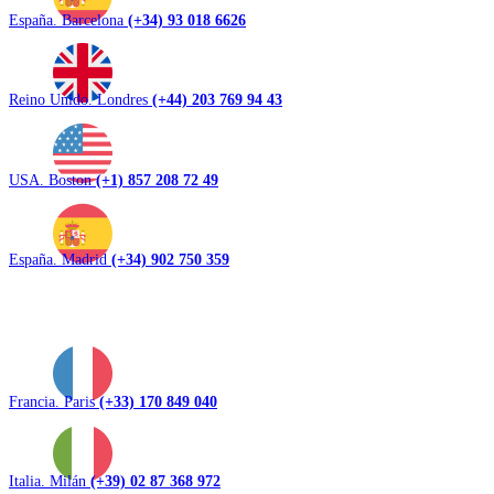
España. Barcelona
(+34) 93 018 6626
Reino Unido. Londres
(+44) 203 769 94 43
USA. Boston
(+1) 857 208 72 49
España. Madrid
(+34) 902 750 359
Francia. Paris
(+33) 170 849 040
Italia. Milán
(+39) 02 87 368 972