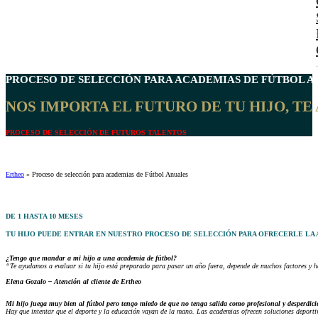
PROCESO DE SELECCIÓN PARA ACADEMIAS DE FÚTBOL A
NOS IMPORTA EL FUTURO DE TU HIJO, T
PROCESO DE SELECCIÓN DE FUTUROS TALENTOS
Ertheo
»
Proceso de selección para academias de Fútbol Anuales
DE 1 HASTA 10 MESES
TU HIJO PUEDE ENTRAR EN NUESTRO PROCESO DE SELECCIÓN PARA OFRECERLE LA 
¿Tengo que mandar a mi hijo a una academia de fútbol?
“Te ayudamos a evaluar si tu hijo está preparado para pasar un año fuera, depende de muchos factores y h
Elena Gozalo – Atención al cliente de Ertheo
Mi hijo juega muy bien al fútbol pero tengo miedo de que no tenga salida como profesional y desperdici
Hay que intentar que el deporte y la educación vayan de la mano. Las academias ofrecen soluciones deport