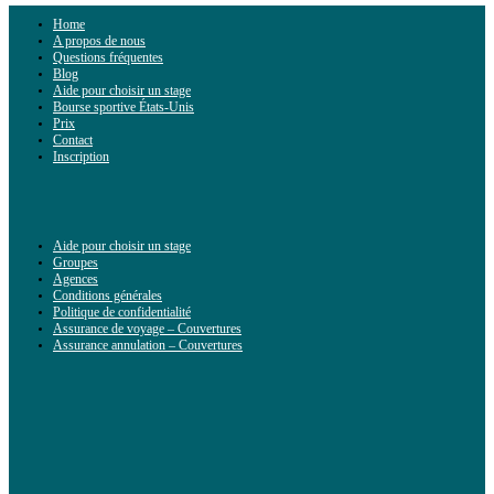
Home
A propos de nous
Questions fréquentes
Blog
Aide pour choisir un stage
Bourse sportive États-Unis
Prix
Contact
Inscription
Aide pour choisir un stage
Groupes
Agences
Conditions générales
Politique de confidentialité
Assurance de voyage – Couvertures
Assurance annulation – Couvertures