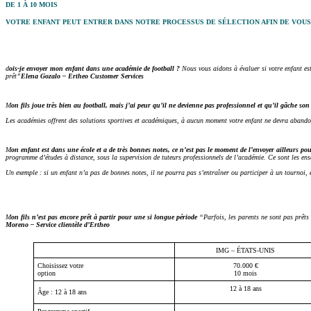
DE 1 À 10 MOIS
VOTRE ENFANT PEUT ENTRER DANS NOTRE PROCESSUS DE SÉLECTION AFIN DE VOUS
d
ois-je envoyer mon enfant dans une académie de football ?
Nous vous aidons à évaluer si votre enfant est
prêt”
Elena Gozalo – Ertheo Customer Services
M
on fils joue très bien au football, mais j’ai peur qu’il ne devienne pas professionnel et qu’il gâche son
Les académies offrent des solutions sportives et académiques, à aucun moment votre enfant ne devra abando
M
on enfant est dans une école et a de très bonnes notes, ce n’est pas le moment de l’envoyer ailleurs p
programme d’études à distance, sous la supervision de tuteurs professionnels de l’académie. Ce sont les ense
Un exemple : si un enfant n’a pas de bonnes notes, il ne pourra pas s’entraîner ou participer à un tournoi,
M
on fils n’est pas encore prêt à partir pour une si longue période
“Parfois, les parents ne sont pas prêts 
Moreno – Service clientèle d’Ertheo
IMG – ÉTATS-UNIS
Choisissez votre
70.000 €
option
10 mois
12 à 18 ans
Âge : 12 à 18 ans