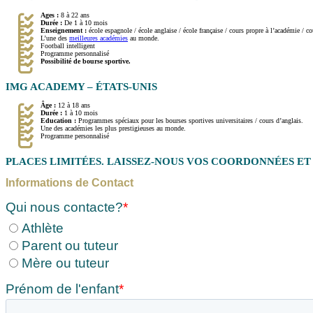
Ages :
8 à 22 ans
Durée :
De 1 à 10 mois
Enseignement :
école espagnole / école anglaise / école française / cours propre à l’académie / c
L’une des
meilleures académies
au monde.
Football intelligent
Programme personnalisé
Possibilité de bourse sportive.
IMG ACADEMY – ÉTATS-UNIS
Âge :
12 à 18 ans
Durée :
1 à 10 mois
Education :
Programmes spéciaux pour les bourses sportives universitaires / cours d’anglais.
Une des académies les plus prestigieuses au monde.
Programme personnalisé
PLACES LIMITÉES. LAISSEZ-NOUS VOS COORDONNÉES E