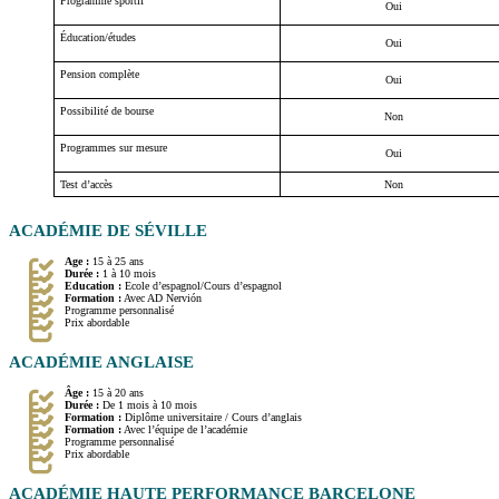
Programme sportif
Oui
Éducation/études
Oui
Pension complète
Oui
Possibilité de bourse
Non
Programmes sur mesure
Oui
Test d’accès
Non
ACADÉMIE DE SÉVILLE
Age :
15 à 25 ans
Durée :
1 à 10 mois
Education :
Ecole d’espagnol/Cours d’espagnol
Formation :
Avec AD Nervión
Programme personnalisé
Prix abordable
ACADÉMIE ANGLAISE
Âge :
15 à 20 ans
Durée :
De 1 mois à 10 mois
Formation :
Diplôme universitaire / Cours d’anglais
Formation :
Avec l’équipe de l’académie
Programme personnalisé
Prix abordable
ACADÉMIE HAUTE PERFORMANCE BARCELONE