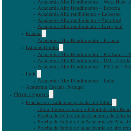
Academia Alto Rendimiento – West Ham U
Academia Alto Rendimiento – Escocia
Academia Alto rendimiento – Leicester
Academia Alto rendimiento – Stamford
Academia Alto rendimiento – Liverpool
Francia
Academia Alto Rendimiento – Francia
Estados Unidos
Academia Alto Rendimiento – FC Barça U
Academia Alto Rendimiento – IMG Florida
Academia Alto Rendimiento – PSG en US
Italia
Academia Alto Rendimiento – Italia
Academia Cascais Portugal
Otros deportes
Pruebas en academias privadas de fútbol
Clinic Internacional de Fútbol de Alto Ren
Prueba de Fútbol de la Academia de Alto R
Prueba de fútbol de la Academia de Alto Re
Prueba de fútbol de la academia de alto ren