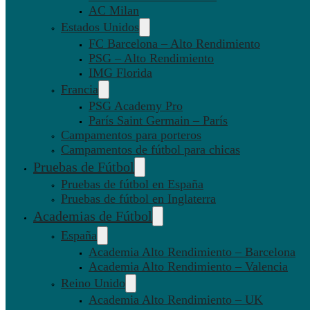
AC Milan
Estados Unidos
FC Barcelona – Alto Rendimiento
PSG – Alto Rendimiento
IMG Florida
Francia
PSG Academy Pro
París Saint Germain – París
Campamentos para porteros
Campamentos de fútbol para chicas
Pruebas de Fútbol
Pruebas de fútbol en España
Pruebas de fútbol en Inglaterra
Academias de Fútbol
España
Academia Alto Rendimiento – Barcelona
Academia Alto Rendimiento – Valencia
Reino Unido
Academia Alto Rendimiento – UK