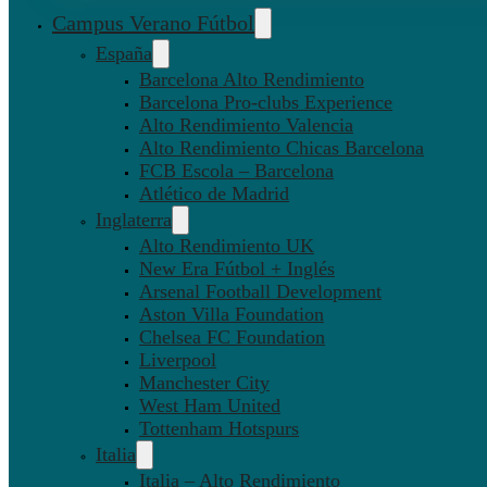
Campus Verano Fútbol
España
Barcelona Alto Rendimiento
Barcelona Pro-clubs Experience
Alto Rendimiento Valencia
Alto Rendimiento Chicas Barcelona
FCB Escola – Barcelona
Atlético de Madrid
Inglaterra
Alto Rendimiento UK
New Era Fútbol + Inglés
Arsenal Football Development
Aston Villa Foundation
Chelsea FC Foundation
Liverpool
Manchester City
West Ham United
Tottenham Hotspurs
Italia
Italia – Alto Rendimiento