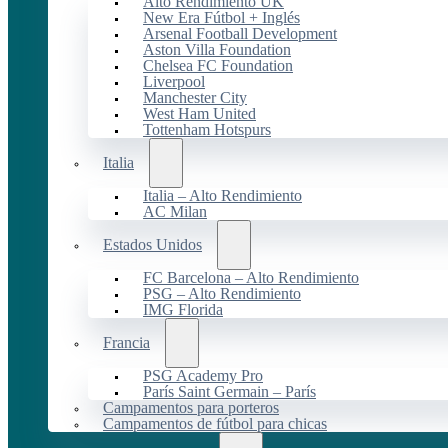
Alto Rendimiento UK
New Era Fútbol + Inglés
Arsenal Football Development
Aston Villa Foundation
Chelsea FC Foundation
Liverpool
Manchester City
West Ham United
Tottenham Hotspurs
Italia
Italia – Alto Rendimiento
AC Milan
Estados Unidos
FC Barcelona – Alto Rendimiento
PSG – Alto Rendimiento
IMG Florida
Francia
PSG Academy Pro
París Saint Germain – París
Campamentos para porteros
Campamentos de fútbol para chicas