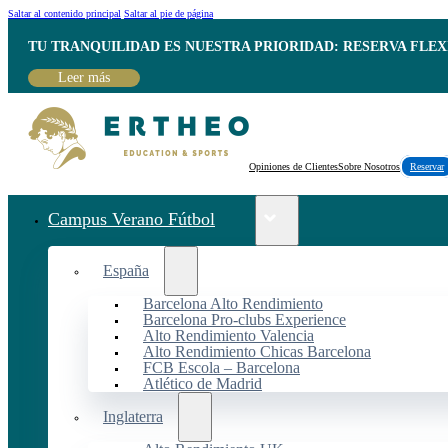
Saltar al contenido principal
Saltar al pie de página
TU TRANQUILIDAD ES NUESTRA PRIORIDAD: RESERVA FLEX
Leer más
Opiniones de Clientes
Sobre Nosotros
Reservar
Campus Verano Fútbol
España
Barcelona Alto Rendimiento
Barcelona Pro-clubs Experience
Alto Rendimiento Valencia
Alto Rendimiento Chicas Barcelona
FCB Escola – Barcelona
Atlético de Madrid
Inglaterra