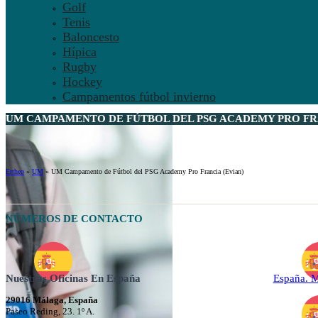
Golf
Tenis
Baloncesto
Hípica
Rugby
Hockey
Campamentos fútbol invierno
UM CAMPAMENTO DE FÚTBOL DEL PSG ACADEMY PRO FRA
Ertheo
»
UM
»
UM Campamento de Fútbol del PSG Academy Pro Francia (Evian)
NÚMEROS DE CONTACTO
Nuestras Oficinas En España
España. 
29016 Málaga, España
Paseo Reding, 23. 1º A.