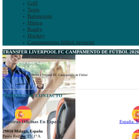
Golf
Tenis
Baloncesto
Hípica
Rugby
Hockey
Campamentos fútbol invierno
TRANSFER LIVERPOOL FC CAMPAMENTO DE FÚTBOL 202
Ertheo
»
Traslados
»
Transfer Liverpool FC Campamento de Fútbol
NÚMEROS DE CONTACTO
Nuestras Oficinas En España
España. 
29016 Málaga, España
Paseo Reding, 23. 1º A.