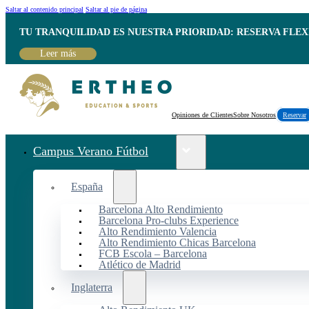
Saltar al contenido principal
Saltar al pie de página
TU TRANQUILIDAD ES NUESTRA PRIORIDAD: RESERVA FLEX
Leer más
Opiniones de Clientes
Sobre Nosotros
Reservar
Campus Verano Fútbol
España
Barcelona Alto Rendimiento
Barcelona Pro-clubs Experience
Alto Rendimiento Valencia
Alto Rendimiento Chicas Barcelona
FCB Escola – Barcelona
Atlético de Madrid
Inglaterra