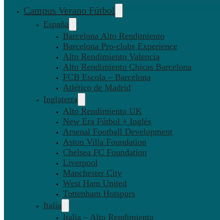
Campus Verano Fútbol
España
Barcelona Alto Rendimiento
Barcelona Pro-clubs Experience
Alto Rendimiento Valencia
Alto Rendimiento Chicas Barcelona
FCB Escola – Barcelona
Atlético de Madrid
Inglaterra
Alto Rendimiento UK
New Era Fútbol + Inglés
Arsenal Football Development
Aston Villa Foundation
Chelsea FC Foundation
Liverpool
Manchester City
West Ham United
Tottenham Hotspurs
Italia
Italia – Alto Rendimiento