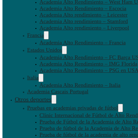
Academia Alto Rendimiento – West Ham U
Academia Alto Rendimiento – Escocia
Academia Alto rendimiento – Leicester
Academia Alto rendimiento – Stamford
Academia Alto rendimiento – Liverpool
Francia
Academia Alto Rendimiento – Francia
Estados Unidos
Academia Alto Rendimiento – FC Barça U
Academia Alto Rendimiento – IMG Florida
Academia Alto Rendimiento – PSG en US
Italia
Academia Alto Rendimiento – Italia
Academia Cascais Portugal
Otros deportes
Pruebas en academias privadas de fútbol
Clinic Internacional de Fútbol de Alto Ren
Prueba de Fútbol de la Academia de Alto R
Prueba de fútbol de la Academia de Alto Re
Prueba de fútbol de la academia de alto ren