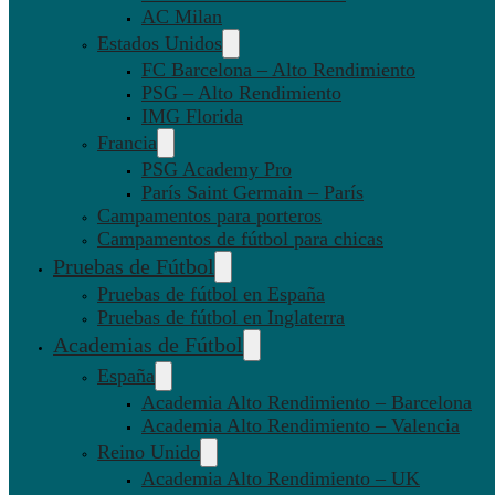
AC Milan
Estados Unidos
FC Barcelona – Alto Rendimiento
PSG – Alto Rendimiento
IMG Florida
Francia
PSG Academy Pro
París Saint Germain – París
Campamentos para porteros
Campamentos de fútbol para chicas
Pruebas de Fútbol
Pruebas de fútbol en España
Pruebas de fútbol en Inglaterra
Academias de Fútbol
España
Academia Alto Rendimiento – Barcelona
Academia Alto Rendimiento – Valencia
Reino Unido
Academia Alto Rendimiento – UK