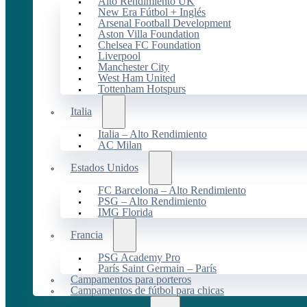
Alto Rendimiento UK
New Era Fútbol + Inglés
Arsenal Football Development
Aston Villa Foundation
Chelsea FC Foundation
Liverpool
Manchester City
West Ham United
Tottenham Hotspurs
Italia
Italia – Alto Rendimiento
AC Milan
Estados Unidos
FC Barcelona – Alto Rendimiento
PSG – Alto Rendimiento
IMG Florida
Francia
PSG Academy Pro
París Saint Germain – París
Campamentos para porteros
Campamentos de fútbol para chicas