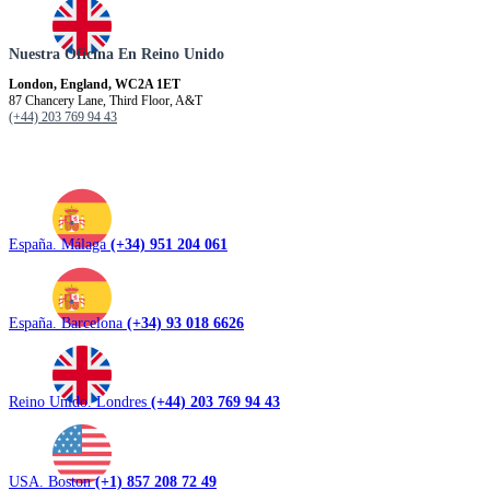
Nuestra Oficina En Reino Unido
London, England, WC2A 1ET
87 Chancery Lane, Third Floor, A&T
(+44) 203 769 94 43
España. Málaga
(+34) 951 204 061
España. Barcelona
(+34) 93 018 6626
Reino Unido. Londres
(+44) 203 769 94 43
USA. Boston
(+1) 857 208 72 49