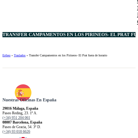
TRANSFER CAMPAMENTOS EN LOS PIRINEOS- EL PRAT FU
Ertheo
»
Traslados
»
Transfer Campamentos en los Pirineos- El Prat fuera de horario
Nuestras Oficinas En España
29016 Málaga, España
Paseo Reding, 23. 1º A.
(+34) 951 204 061
08007 Barcelona, España
Paseo de Gracia, 54. 3º D.
(+34) 93 018 6626