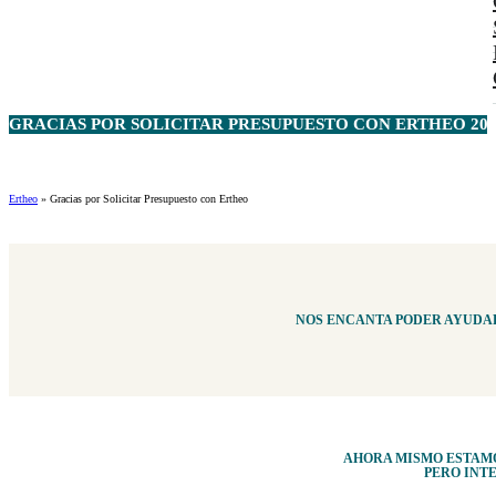
GRACIAS POR SOLICITAR PRESUPUESTO CON
ERTHEO
202
Ertheo
»
Gracias por Solicitar Presupuesto con Ertheo
NOS ENCANTA PODER AYUDAR
AHORA MISMO ESTAMO
PERO INT