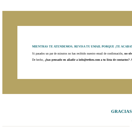
MIENTRAS TE ATENDEMOS, REVISA TU EMAIL PORQUE ¡TE ACABA
Si pasados un par de minutos no has recibido nuestro email de confirmación,
no ol
De hecho,
¿has pensado en añadir a info@ertheo.com a tu lista de contactos?
A
GRACIAS