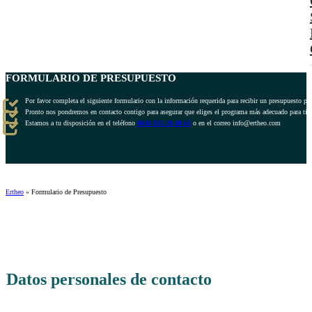
FORMULARIO DE PRESUPUESTO
Por favor completa el siguiente formulario con la información requerida para recibir un presupuesto pe
Pronto nos pondremos en contacto contigo para asegurar que eliges el programa más adecuado para ti.
Estamos a tu disposición en el teléfono
0034 951 20 40 61
o en el correo info@ertheo.com
Ertheo
»
Formulario de Presupuesto
Datos personales de contacto
¿