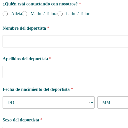
¿Quién está contactando con nosotros?
*
B
u
Atleta
Madre / Tutora
Padre / Tutor
s
c
a
Nombre del deportista
*
s
*
d
e
l
Apellidos del deportista
*
Fecha de nacimiento del deportista
*
Sexo del deportista
*