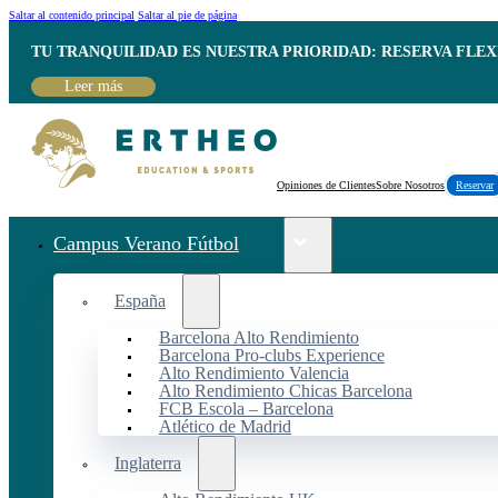
Saltar al contenido principal
Saltar al pie de página
TU TRANQUILIDAD ES NUESTRA PRIORIDAD: RESERVA FLEX
Leer más
Opiniones de Clientes
Sobre Nosotros
Reservar
Campus Verano Fútbol
España
Barcelona Alto Rendimiento
Barcelona Pro-clubs Experience
Alto Rendimiento Valencia
Alto Rendimiento Chicas Barcelona
FCB Escola – Barcelona
Atlético de Madrid
Inglaterra