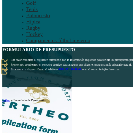
Golf
Tenis
Baloncesto
Hípica
Rugby
Hockey
Campamentos fútbol invierno
FORMULARIO DE PRESUPUESTO
Por favor completa el siguiente formulario con la información requerida para recibir un presupuesto pe
Pronto nos pondremos en contacto contigo para asegurar que eliges el programa más adecuado para ti.
Estamos a tu disposición en el teléfono
0034 951 20 40 61
o en el correo info@ertheo.com
Ertheo
»
Formulario de Presupuesto