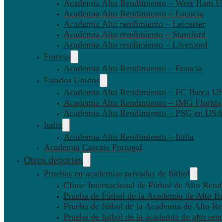
Academia Alto Rendimiento – West Ham U
Academia Alto Rendimiento – Escocia
Academia Alto rendimiento – Leicester
Academia Alto rendimiento – Stamford
Academia Alto rendimiento – Liverpool
Francia
Academia Alto Rendimiento – Francia
Estados Unidos
Academia Alto Rendimiento – FC Barça U
Academia Alto Rendimiento – IMG Florida
Academia Alto Rendimiento – PSG en US
Italia
Academia Alto Rendimiento – Italia
Academia Cascais Portugal
Otros deportes
Pruebas en academias privadas de fútbol
Clinic Internacional de Fútbol de Alto Ren
Prueba de Fútbol de la Academia de Alto R
Prueba de fútbol de la Academia de Alto Re
Prueba de fútbol de la academia de alto ren