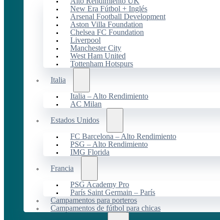
Alto Rendimiento UK
New Era Fútbol + Inglés
Arsenal Football Development
Aston Villa Foundation
Chelsea FC Foundation
Liverpool
Manchester City
West Ham United
Tottenham Hotspurs
Italia
Italia – Alto Rendimiento
AC Milan
Estados Unidos
FC Barcelona – Alto Rendimiento
PSG – Alto Rendimiento
IMG Florida
Francia
PSG Academy Pro
París Saint Germain – París
Campamentos para porteros
Campamentos de fútbol para chicas