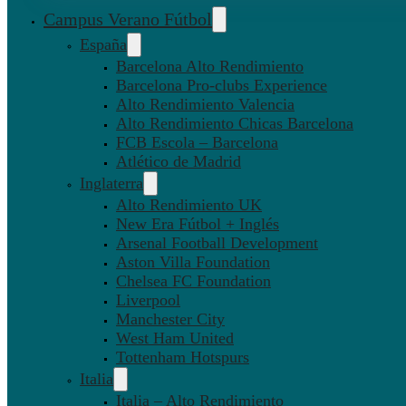
Campus Verano Fútbol
España
Barcelona Alto Rendimiento
Barcelona Pro-clubs Experience
Alto Rendimiento Valencia
Alto Rendimiento Chicas Barcelona
FCB Escola – Barcelona
Atlético de Madrid
Inglaterra
Alto Rendimiento UK
New Era Fútbol + Inglés
Arsenal Football Development
Aston Villa Foundation
Chelsea FC Foundation
Liverpool
Manchester City
West Ham United
Tottenham Hotspurs
Italia
Italia – Alto Rendimiento