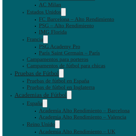
AC Milan
Estados Unidos
FC Barcelona – Alto Rendimiento
PSG – Alto Rendimiento
IMG Florida
Francia
PSG Academy Pro
París Saint Germain – París
Campamentos para porteros
Campamentos de fútbol para chicas
Pruebas de Fútbol
Pruebas de fútbol en España
Pruebas de fútbol en Inglaterra
Academias de Fútbol
España
Academia Alto Rendimiento – Barcelona
Academia Alto Rendimiento – Valencia
Reino Unido
Academia Alto Rendimiento – UK