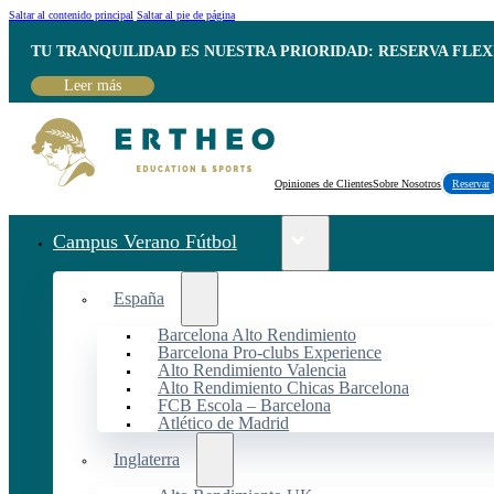
Saltar al contenido principal
Saltar al pie de página
TU TRANQUILIDAD ES NUESTRA PRIORIDAD: RESERVA FLEX
Leer más
Opiniones de Clientes
Sobre Nosotros
Reservar
Campus Verano Fútbol
España
Barcelona Alto Rendimiento
Barcelona Pro-clubs Experience
Alto Rendimiento Valencia
Alto Rendimiento Chicas Barcelona
FCB Escola – Barcelona
Atlético de Madrid
Inglaterra