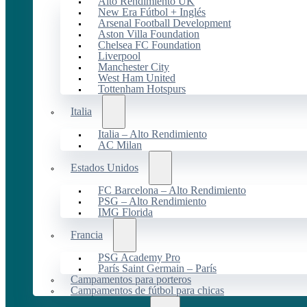
Alto Rendimiento UK
New Era Fútbol + Inglés
Arsenal Football Development
Aston Villa Foundation
Chelsea FC Foundation
Liverpool
Manchester City
West Ham United
Tottenham Hotspurs
Italia
Italia – Alto Rendimiento
AC Milan
Estados Unidos
FC Barcelona – Alto Rendimiento
PSG – Alto Rendimiento
IMG Florida
Francia
PSG Academy Pro
París Saint Germain – París
Campamentos para porteros
Campamentos de fútbol para chicas