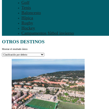
Golf
Tenis
Baloncesto
Hípica
Rugby
Hockey
Campamentos fútbol invierno
OTROS DESTINOS
Mostrar el resultado único