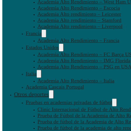
Academia Alto Rendimiento – West Ham U
Academia Alto Rendimiento – Escocia
Academia Alto rendimiento – Leicester
Academia Alto rendimiento – Stamford
Academia Alto rendimiento – Liverpool
Francia
Academia Alto Rendimiento – Francia
Estados Unidos
Academia Alto Rendimiento – FC Barça U
Academia Alto Rendimiento – IMG Florida
Academia Alto Rendimiento – PSG en US
Italia
Academia Alto Rendimiento – Italia
Academia Cascais Portugal
Otros deportes
Pruebas en academias privadas de fútbol
Clinic Internacional de Fútbol de Alto Ren
Prueba de Fútbol de la Academia de Alto R
Prueba de fútbol de la Academia de Alto Re
Prueba de fútbol de la academia de alto ren