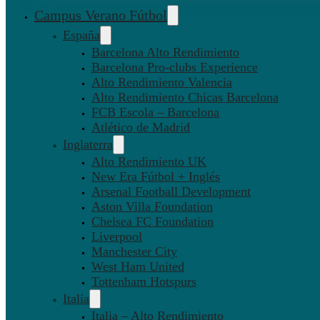
Campus Verano Fútbol
España
Barcelona Alto Rendimiento
Barcelona Pro-clubs Experience
Alto Rendimiento Valencia
Alto Rendimiento Chicas Barcelona
FCB Escola – Barcelona
Atlético de Madrid
Inglaterra
Alto Rendimiento UK
New Era Fútbol + Inglés
Arsenal Football Development
Aston Villa Foundation
Chelsea FC Foundation
Liverpool
Manchester City
West Ham United
Tottenham Hotspurs
Italia
Italia – Alto Rendimiento