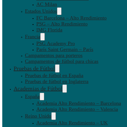
AC Milan
Estados Unidos
FC Barcelona – Alto Rendimiento
PSG – Alto Rendimiento
IMG Florida
Francia
PSG Academy Pro
París Saint Germain – París
Campamentos para porteros
Campamentos de fútbol para chicas
Pruebas de Fútbol
Pruebas de fútbol en España
Pruebas de fútbol en Inglaterra
Academias de Fútbol
España
Academia Alto Rendimiento – Barcelona
Academia Alto Rendimiento – Valencia
Reino Unido
Academia Alto Rendimiento – UK