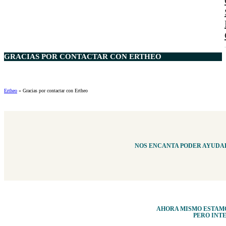
GRACIAS POR CONTACTAR CON
ERTHEO
Ertheo
»
Gracias por contactar con Ertheo
NOS ENCANTA PODER AYUDAR
AHORA MISMO ESTAMO
PERO INT