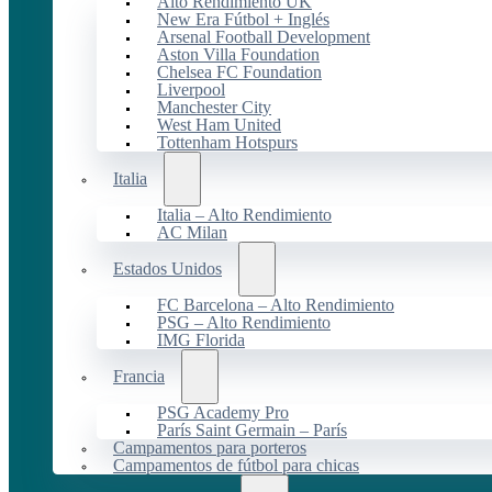
Alto Rendimiento UK
New Era Fútbol + Inglés
Arsenal Football Development
Aston Villa Foundation
Chelsea FC Foundation
Liverpool
Manchester City
West Ham United
Tottenham Hotspurs
Italia
Italia – Alto Rendimiento
AC Milan
Estados Unidos
FC Barcelona – Alto Rendimiento
PSG – Alto Rendimiento
IMG Florida
Francia
PSG Academy Pro
París Saint Germain – París
Campamentos para porteros
Campamentos de fútbol para chicas