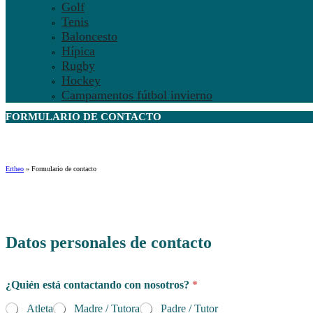
Golf
Tenis
Baloncesto
Hípica
Rugby
Hockey
Campamentos fútbol invierno
FORMULARIO DE
CONTACTO
Ertheo
»
Formulario de contacto
Datos personales de contacto
¿Quién está contactando con nosotros?
*
Atleta
Madre / Tutora
Padre / Tutor