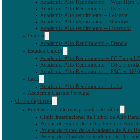
Academia Alto Rendimiento – West Ham U
Academia Alto Rendimiento – Escocia
Academia Alto rendimiento – Leicester
Academia Alto rendimiento – Stamford
Academia Alto rendimiento – Liverpool
Francia
Academia Alto Rendimiento – Francia
Estados Unidos
Academia Alto Rendimiento – FC Barça U
Academia Alto Rendimiento – IMG Florida
Academia Alto Rendimiento – PSG en US
Italia
Academia Alto Rendimiento – Italia
Academia Cascais Portugal
Otros deportes
Pruebas en academias privadas de fútbol
Clinic Internacional de Fútbol de Alto Ren
Prueba de Fútbol de la Academia de Alto R
Prueba de fútbol de la Academia de Alto Re
Prueba de fútbol de la academia de alto ren