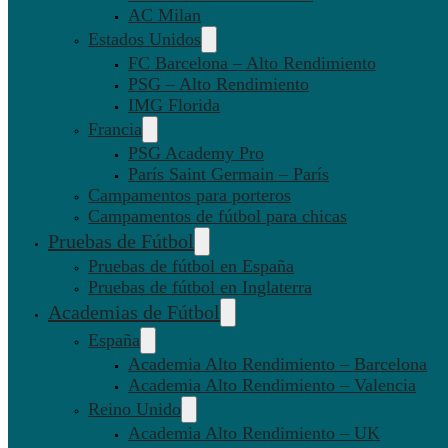
AC Milan
Estados Unidos
FC Barcelona – Alto Rendimiento
PSG – Alto Rendimiento
IMG Florida
Francia
PSG Academy Pro
París Saint Germain – París
Campamentos para porteros
Campamentos de fútbol para chicas
Pruebas de Fútbol
Pruebas de fútbol en España
Pruebas de fútbol en Inglaterra
Academias de Fútbol
España
Academia Alto Rendimiento – Barcelona
Academia Alto Rendimiento – Valencia
Reino Unido
Academia Alto Rendimiento – UK