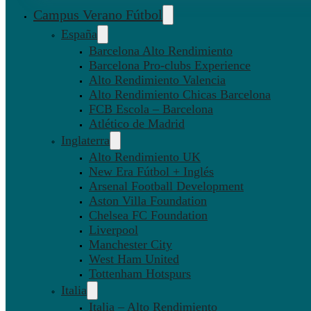
Campus Verano Fútbol
España
Barcelona Alto Rendimiento
Barcelona Pro-clubs Experience
Alto Rendimiento Valencia
Alto Rendimiento Chicas Barcelona
FCB Escola – Barcelona
Atlético de Madrid
Inglaterra
Alto Rendimiento UK
New Era Fútbol + Inglés
Arsenal Football Development
Aston Villa Foundation
Chelsea FC Foundation
Liverpool
Manchester City
West Ham United
Tottenham Hotspurs
Italia
Italia – Alto Rendimiento