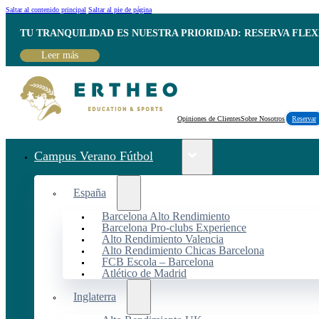
Saltar al contenido principal
Saltar al pie de página
TU TRANQUILIDAD ES NUESTRA PRIORIDAD: RESERVA FLEX
Leer más
Opiniones de Clientes
Sobre Nosotros
Reservar
Campus Verano Fútbol
España
Barcelona Alto Rendimiento
Barcelona Pro-clubs Experience
Alto Rendimiento Valencia
Alto Rendimiento Chicas Barcelona
FCB Escola – Barcelona
Atlético de Madrid
Inglaterra