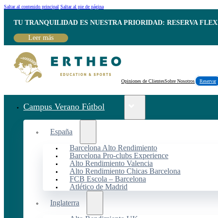
Saltar al contenido principal
Saltar al pie de página
TU TRANQUILIDAD ES NUESTRA PRIORIDAD: RESERVA FLEX
Leer más
Opiniones de Clientes
Sobre Nosotros
Reservar
Campus Verano Fútbol
España
Barcelona Alto Rendimiento
Barcelona Pro-clubs Experience
Alto Rendimiento Valencia
Alto Rendimiento Chicas Barcelona
FCB Escola – Barcelona
Atlético de Madrid
Inglaterra