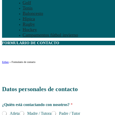
Golf
Tenis
Baloncesto
Hípica
Rugby
Hockey
Campamentos fútbol invierno
FORMULARIO DE
CONTACTO
Ertheo
»
Formulario de contacto
Datos personales de contacto
¿Quién está contactando con nosotros?
*
Atleta
Madre / Tutora
Padre / Tutor