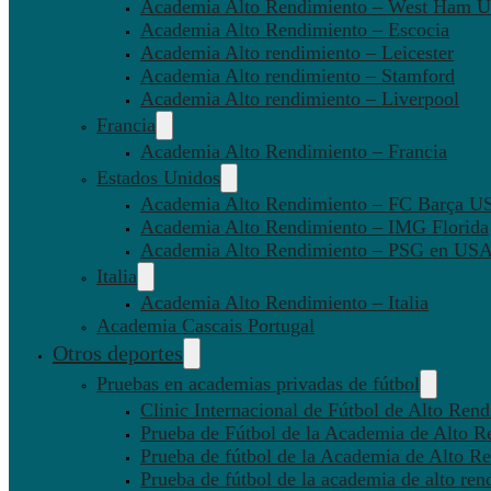
Academia Alto Rendimiento – West Ham U
Academia Alto Rendimiento – Escocia
Academia Alto rendimiento – Leicester
Academia Alto rendimiento – Stamford
Academia Alto rendimiento – Liverpool
Francia
Academia Alto Rendimiento – Francia
Estados Unidos
Academia Alto Rendimiento – FC Barça U
Academia Alto Rendimiento – IMG Florida
Academia Alto Rendimiento – PSG en US
Italia
Academia Alto Rendimiento – Italia
Academia Cascais Portugal
Otros deportes
Pruebas en academias privadas de fútbol
Clinic Internacional de Fútbol de Alto Ren
Prueba de Fútbol de la Academia de Alto R
Prueba de fútbol de la Academia de Alto Re
Prueba de fútbol de la academia de alto ren