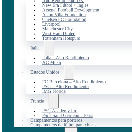
Alto Rendimiento UK
New Era Fútbol + Inglés
Arsenal Football Development
Aston Villa Foundation
Chelsea FC Foundation
Liverpool
Manchester City
West Ham United
Tottenham Hotspurs
Italia
Italia – Alto Rendimiento
AC Milan
Estados Unidos
FC Barcelona – Alto Rendimiento
PSG – Alto Rendimiento
IMG Florida
Francia
PSG Academy Pro
París Saint Germain – París
Campamentos para porteros
Campamentos de fútbol para chicas