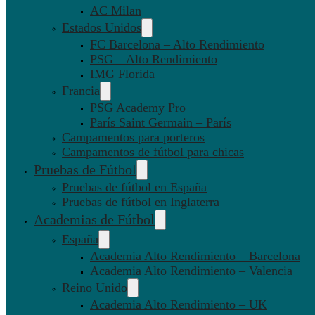
AC Milan
Estados Unidos
FC Barcelona – Alto Rendimiento
PSG – Alto Rendimiento
IMG Florida
Francia
PSG Academy Pro
París Saint Germain – París
Campamentos para porteros
Campamentos de fútbol para chicas
Pruebas de Fútbol
Pruebas de fútbol en España
Pruebas de fútbol en Inglaterra
Academias de Fútbol
España
Academia Alto Rendimiento – Barcelona
Academia Alto Rendimiento – Valencia
Reino Unido
Academia Alto Rendimiento – UK