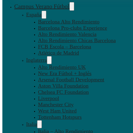
Campus Verano Fútbol
España
Barcelona Alto Rendimiento
Barcelona Pro-clubs Experience
Alto Rendimiento Valencia
Alto Rendimiento Chicas Barcelona
FCB Escola – Barcelona
Atlético de Madrid
Inglaterra
Alto Rendimiento UK
New Era Fútbol + Inglés
Arsenal Football Development
Aston Villa Foundation
Chelsea FC Foundation
Liverpool
Manchester City
West Ham United
Tottenham Hotspurs
Italia
Italia – Alto Rendimiento