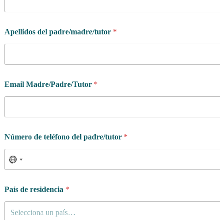
Apellidos del padre/madre/tutor
*
Email Madre/Padre/Tutor
*
d
Número de teléfono del padre/tutor
*
e
i
n
v
e
r
País de residencia
*
t
i
Selecciona un país…
r