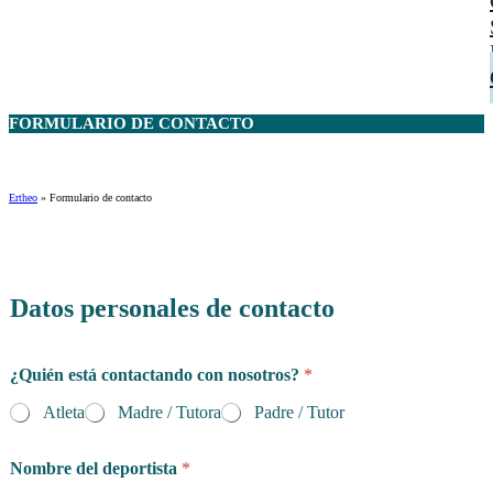
FORMULARIO DE
CONTACTO
Ertheo
»
Formulario de contacto
n
i
Datos personales de contacto
v
e
l
¿Quién está contactando con nosotros?
*
¿
Q
Atleta
Madre / Tutora
Padre / Tutor
u
é
e
Nombre del deportista
*
s