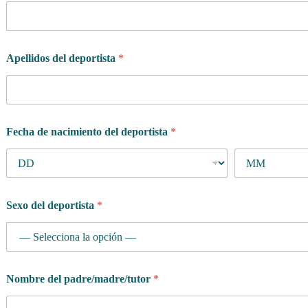
p
e
c
í
Apellidos del deportista
*
f
i
c
o
Fecha de nacimiento del deportista
*
Sexo del deportista
*
Nombre del padre/madre/tutor
*