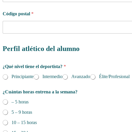
Código postal
*
p
r
Perfil atlético del alumno
o
g
r
¿Qué nivel tiene el deportista?
*
a
m
Principiante
Intermedio
Avanzado
Élite/Profesional
a
?
t
¿Cuántas horas entrena a la semana?
i
– 5 horas
e
n
5 – 9 horas
e
d
10 – 15 horas
e
p