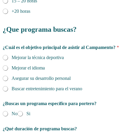
15 – 20 horas
o
r
+20 horas
t
i
s
¿Que programa buscas?
t
a
¿Cuál es el objetivo principal de asistir al Campamento?
*
Mejorar la técnica deportiva
Mejorar el idioma
Asegurar su desarrollo personal
Buscar entretenimiento para el verano
¿Buscas un programa específico para portero?
No
Si
¿Qué duración de programa buscas?