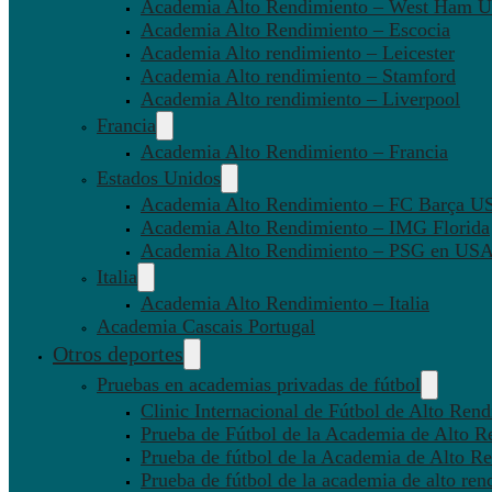
Academia Alto Rendimiento – West Ham U
Academia Alto Rendimiento – Escocia
Academia Alto rendimiento – Leicester
Academia Alto rendimiento – Stamford
Academia Alto rendimiento – Liverpool
Francia
Academia Alto Rendimiento – Francia
Estados Unidos
Academia Alto Rendimiento – FC Barça U
Academia Alto Rendimiento – IMG Florida
Academia Alto Rendimiento – PSG en US
Italia
Academia Alto Rendimiento – Italia
Academia Cascais Portugal
Otros deportes
Pruebas en academias privadas de fútbol
Clinic Internacional de Fútbol de Alto Ren
Prueba de Fútbol de la Academia de Alto R
Prueba de fútbol de la Academia de Alto Re
Prueba de fútbol de la academia de alto ren