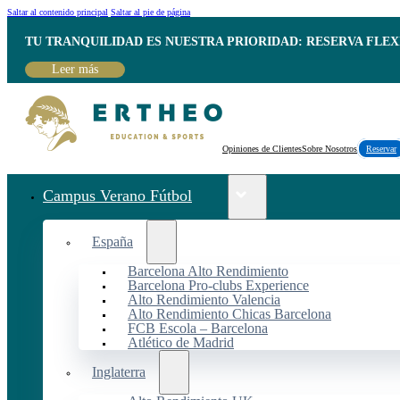
Saltar al contenido principal
Saltar al pie de página
TU TRANQUILIDAD ES NUESTRA PRIORIDAD: RESERVA FLEX
Leer más
Opiniones de Clientes
Sobre Nosotros
Reservar
Campus Verano Fútbol
España
Barcelona Alto Rendimiento
Barcelona Pro-clubs Experience
Alto Rendimiento Valencia
Alto Rendimiento Chicas Barcelona
FCB Escola – Barcelona
Atlético de Madrid
Inglaterra