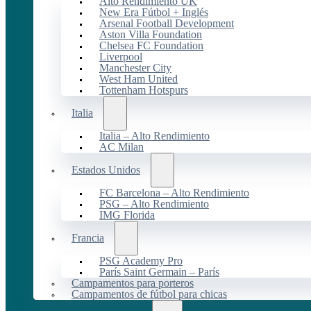
Alto Rendimiento UK
New Era Fútbol + Inglés
Arsenal Football Development
Aston Villa Foundation
Chelsea FC Foundation
Liverpool
Manchester City
West Ham United
Tottenham Hotspurs
Italia
Italia – Alto Rendimiento
AC Milan
Estados Unidos
FC Barcelona – Alto Rendimiento
PSG – Alto Rendimiento
IMG Florida
Francia
PSG Academy Pro
París Saint Germain – París
Campamentos para porteros
Campamentos de fútbol para chicas