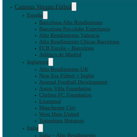
Campus Verano Fútbol
España
Barcelona Alto Rendimiento
Barcelona Pro-clubs Experience
Alto Rendimiento Valencia
Alto Rendimiento Chicas Barcelona
FCB Escola – Barcelona
Atlético de Madrid
Inglaterra
Alto Rendimiento UK
New Era Fútbol + Inglés
Arsenal Football Development
Aston Villa Foundation
Chelsea FC Foundation
Liverpool
Manchester City
West Ham United
Tottenham Hotspurs
Italia
Italia – Alto Rendimiento