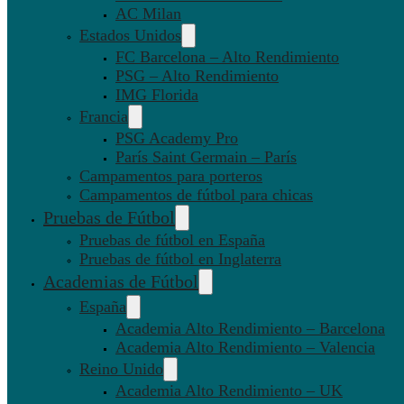
AC Milan
Estados Unidos
FC Barcelona – Alto Rendimiento
PSG – Alto Rendimiento
IMG Florida
Francia
PSG Academy Pro
París Saint Germain – París
Campamentos para porteros
Campamentos de fútbol para chicas
Pruebas de Fútbol
Pruebas de fútbol en España
Pruebas de fútbol en Inglaterra
Academias de Fútbol
España
Academia Alto Rendimiento – Barcelona
Academia Alto Rendimiento – Valencia
Reino Unido
Academia Alto Rendimiento – UK