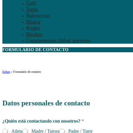
Golf
Tenis
Baloncesto
Hípica
Rugby
Hockey
Campamentos fútbol invierno
FORMULARIO DE
CONTACTO
Ertheo
»
Formulario de contacto
p
o
Datos personales de contacto
l
í
t
¿Quién está contactando con nosotros?
*
i
c
Atleta
Madre / Tutora
Padre / Tutor