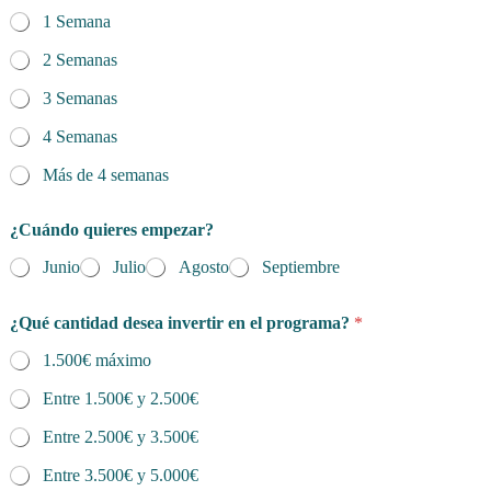
N
1 Semana
o
m
2 Semanas
b
r
3 Semanas
e
*
4 Semanas
Más de 4 semanas
¿Cuándo quieres empezar?
Junio
Julio
Agosto
Septiembre
¿Qué cantidad desea invertir en el programa?
*
1.500€ máximo
Entre 1.500€ y 2.500€
Entre 2.500€ y 3.500€
Entre 3.500€ y 5.000€