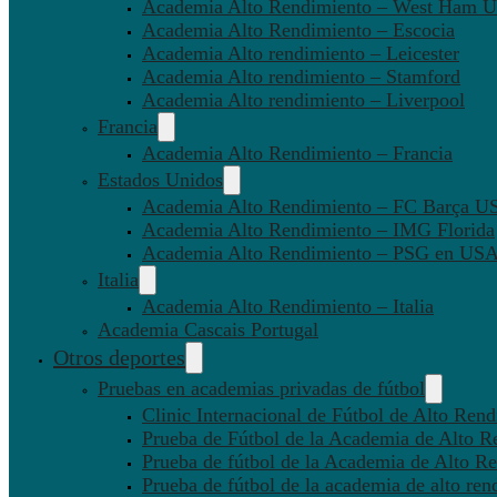
Academia Alto Rendimiento – West Ham U
Academia Alto Rendimiento – Escocia
Academia Alto rendimiento – Leicester
Academia Alto rendimiento – Stamford
Academia Alto rendimiento – Liverpool
Francia
Academia Alto Rendimiento – Francia
Estados Unidos
Academia Alto Rendimiento – FC Barça U
Academia Alto Rendimiento – IMG Florida
Academia Alto Rendimiento – PSG en US
Italia
Academia Alto Rendimiento – Italia
Academia Cascais Portugal
Otros deportes
Pruebas en academias privadas de fútbol
Clinic Internacional de Fútbol de Alto Ren
Prueba de Fútbol de la Academia de Alto R
Prueba de fútbol de la Academia de Alto Re
Prueba de fútbol de la academia de alto ren