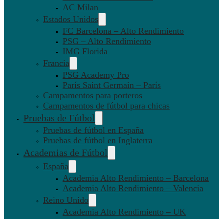
AC Milan
Estados Unidos
FC Barcelona – Alto Rendimiento
PSG – Alto Rendimiento
IMG Florida
Francia
PSG Academy Pro
París Saint Germain – París
Campamentos para porteros
Campamentos de fútbol para chicas
Pruebas de Fútbol
Pruebas de fútbol en España
Pruebas de fútbol en Inglaterra
Academias de Fútbol
España
Academia Alto Rendimiento – Barcelona
Academia Alto Rendimiento – Valencia
Reino Unido
Academia Alto Rendimiento – UK