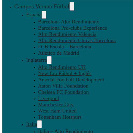
Campus Verano Fútbol
España
Barcelona Alto Rendimiento
Barcelona Pro-clubs Experience
Alto Rendimiento Valencia
Alto Rendimiento Chicas Barcelona
FCB Escola – Barcelona
Atlético de Madrid
Inglaterra
Alto Rendimiento UK
New Era Fútbol + Inglés
Arsenal Football Development
Aston Villa Foundation
Chelsea FC Foundation
Liverpool
Manchester City
West Ham United
Tottenham Hotspurs
Italia
Italia – Alto Rendimiento