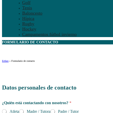
Golf
Tenis
Baloncesto
Hípica
Rugby
Hockey
Campamentos fútbol invierno
FORMULARIO DE
CONTACTO
Ertheo
»
Formulario de contacto
Datos personales de contacto
¿Quién está contactando con nosotros?
*
Atleta
Madre / Tutora
Padre / Tutor