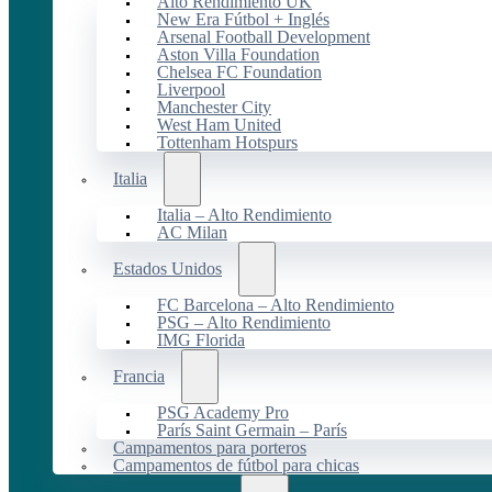
Alto Rendimiento UK
New Era Fútbol + Inglés
Arsenal Football Development
Aston Villa Foundation
Chelsea FC Foundation
Liverpool
Manchester City
West Ham United
Tottenham Hotspurs
Italia
Italia – Alto Rendimiento
AC Milan
Estados Unidos
FC Barcelona – Alto Rendimiento
PSG – Alto Rendimiento
IMG Florida
Francia
PSG Academy Pro
París Saint Germain – París
Campamentos para porteros
Campamentos de fútbol para chicas