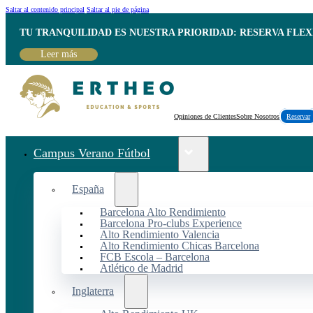
Saltar al contenido principal
Saltar al pie de página
TU TRANQUILIDAD ES NUESTRA PRIORIDAD: RESERVA FLEX
Leer más
Opiniones de Clientes
Sobre Nosotros
Reservar
Campus Verano Fútbol
España
Barcelona Alto Rendimiento
Barcelona Pro-clubs Experience
Alto Rendimiento Valencia
Alto Rendimiento Chicas Barcelona
FCB Escola – Barcelona
Atlético de Madrid
Inglaterra