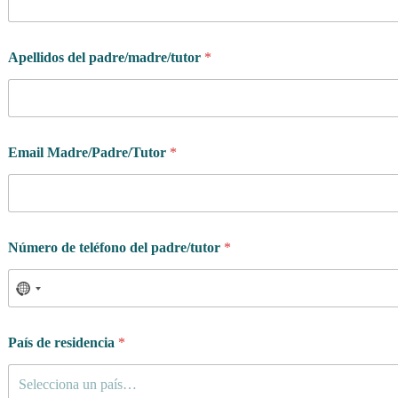
N
ú
m
e
Apellidos del padre/madre/tutor
*
r
o
Email Madre/Padre/Tutor
*
Número de teléfono del padre/tutor
*
País de residencia
*
Selecciona un país…