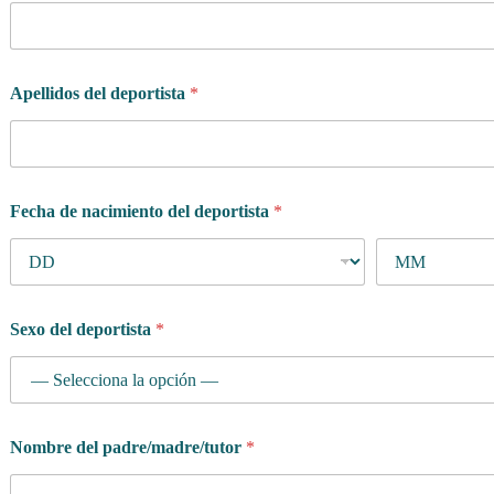
Apellidos del deportista
*
Fecha de nacimiento del deportista
*
e
Sexo del deportista
*
s
t
á
F
e
c
Nombre del padre/madre/tutor
*
h
a