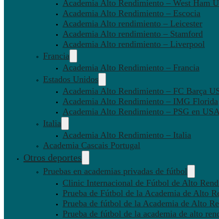
Academia Alto Rendimiento – West Ham U
Academia Alto Rendimiento – Escocia
Academia Alto rendimiento – Leicester
Academia Alto rendimiento – Stamford
Academia Alto rendimiento – Liverpool
Francia
Academia Alto Rendimiento – Francia
Estados Unidos
Academia Alto Rendimiento – FC Barça U
Academia Alto Rendimiento – IMG Florida
Academia Alto Rendimiento – PSG en US
Italia
Academia Alto Rendimiento – Italia
Academia Cascais Portugal
Otros deportes
Pruebas en academias privadas de fútbol
Clinic Internacional de Fútbol de Alto Ren
Prueba de Fútbol de la Academia de Alto R
Prueba de fútbol de la Academia de Alto Re
Prueba de fútbol de la academia de alto ren