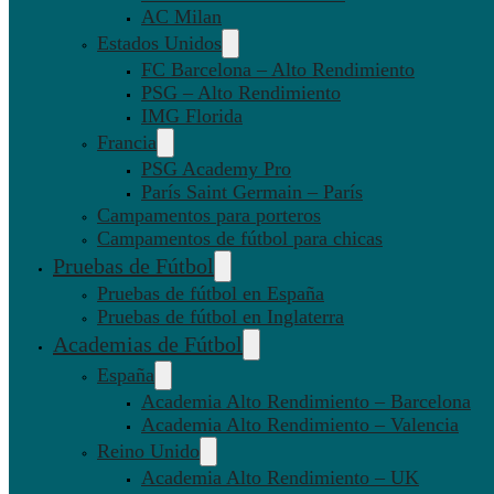
AC Milan
Estados Unidos
FC Barcelona – Alto Rendimiento
PSG – Alto Rendimiento
IMG Florida
Francia
PSG Academy Pro
París Saint Germain – París
Campamentos para porteros
Campamentos de fútbol para chicas
Pruebas de Fútbol
Pruebas de fútbol en España
Pruebas de fútbol en Inglaterra
Academias de Fútbol
España
Academia Alto Rendimiento – Barcelona
Academia Alto Rendimiento – Valencia
Reino Unido
Academia Alto Rendimiento – UK