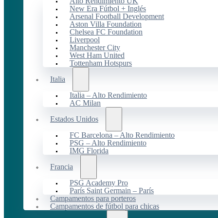
Alto Rendimiento UK
New Era Fútbol + Inglés
Arsenal Football Development
Aston Villa Foundation
Chelsea FC Foundation
Liverpool
Manchester City
West Ham United
Tottenham Hotspurs
Italia
Italia – Alto Rendimiento
AC Milan
Estados Unidos
FC Barcelona – Alto Rendimiento
PSG – Alto Rendimiento
IMG Florida
Francia
PSG Academy Pro
París Saint Germain – París
Campamentos para porteros
Campamentos de fútbol para chicas