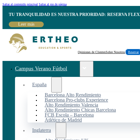
Saltar al contenido principal
Saltar al pie de página
TU TRANQUILIDAD ES NUESTRA PRIORIDAD: RESERVA FLEX
Leer más
Opiniones de Clientes
Sobre Nosotros
Reservar
Campus Verano Fútbol
España
Barcelona Alto Rendimiento
Barcelona Pro-clubs Experience
Alto Rendimiento Valencia
Alto Rendimiento Chicas Barcelona
FCB Escola – Barcelona
Atlético de Madrid
Inglaterra