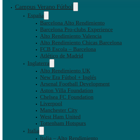
Campus Verano Fútbol
España
Barcelona Alto Rendimiento
Barcelona Pro-clubs Experience
Alto Rendimiento Valencia
Alto Rendimiento Chicas Barcelona
FCB Escola – Barcelona
Atlético de Madrid
Inglaterra
Alto Rendimiento UK
New Era Fútbol + Inglés
Arsenal Football Development
Aston Villa Foundation
Chelsea FC Foundation
Liverpool
Manchester City
West Ham United
Tottenham Hotspurs
Italia
Italia – Alto Rendimiento