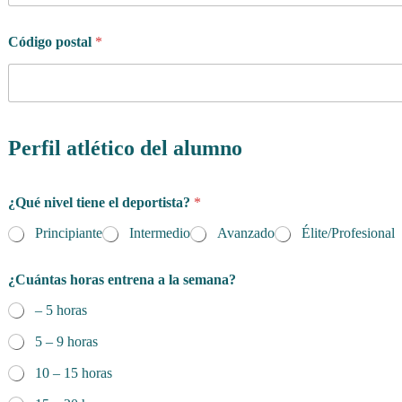
e
/
Código postal
*
T
u
t
o
r
d
Perfil atlético del alumno
e
l
¿Qué nivel tiene el deportista?
*
Principiante
Intermedio
Avanzado
Élite/Profesional
¿Cuántas horas entrena a la semana?
– 5 horas
5 – 9 horas
10 – 15 horas