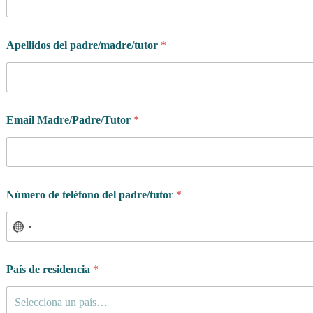
Apellidos del padre/madre/tutor
*
¿
Email Madre/Padre/Tutor
*
Q
u
i
é
n
M
Número de teléfono del padre/tutor
*
a
d
r
e
/
P
País de residencia
*
a
d
Selecciona un país…
r