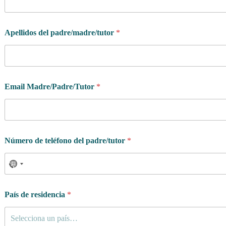
d
Apellidos del padre/madre/tutor
*
e
l
¿
Q
u
é
Email Madre/Padre/Tutor
*
c
o
n
t
a
c
Número de teléfono del padre/tutor
*
t
a
n
d
o
País de residencia
*
Selecciona un país…