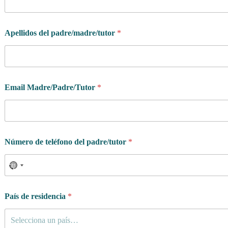
Apellidos del padre/madre/tutor
*
d
Email Madre/Padre/Tutor
*
e
l
b
u
s
c
Número de teléfono del padre/tutor
*
a
s
?
País de residencia
*
Selecciona un país…