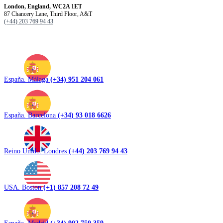
London, England, WC2A 1ET
87 Chancery Lane, Third Floor, A&T
(+44) 203 769 94 43
España. Málaga
(+34) 951 204 061
España. Barcelona
(+34) 93 018 6626
Reino Unido. Londres
(+44) 203 769 94 43
USA. Boston
(+1) 857 208 72 49
España. Madrid
(+34) 902 750 359