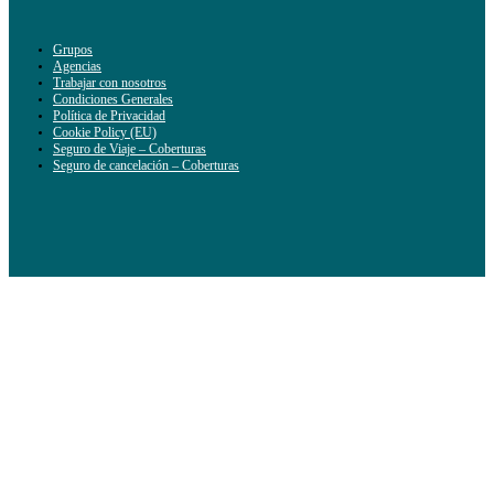
Grupos
Agencias
Trabajar con nosotros
Condiciones Generales
Política de Privacidad
Cookie Policy (EU)
Seguro de Viaje – Coberturas
Seguro de cancelación – Coberturas