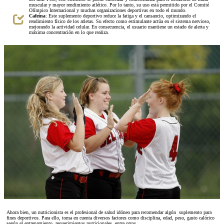
muscular y mayor rendimiento atlético. Por lo tanto, su uso está permitido por el Comité
Olímpico Internacional y muchas organizaciones deportivas en todo el mundo.
Cafeína
: Este suplemento deportivo reduce la fatiga y el cansancio, optimizando el
rendimiento físico de los atletas. Su efecto como estimulante actúa en el sistema nervioso,
mejorando la actividad celular. En consecuencia, el usuario mantiene un estado de alerta y
máxima concentración en lo que realiza.
Ahora bien, un nutricionista es el profesional de salud idóneo para recomendar algún suplemento para
fines deportivos. Para ello, toma en cuenta diversos factores como disciplina, edad, peso, gasto calórico
según el entrenamiento, requerimientos nutricionales, entre otros.