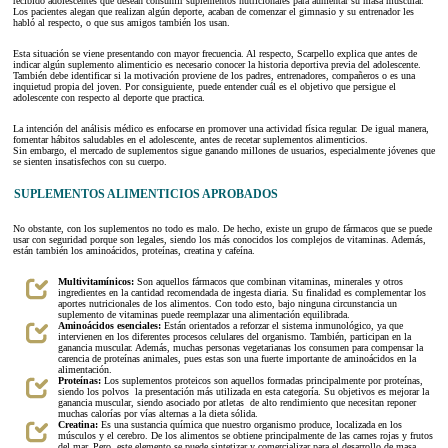
recibido adolescentes que desean consumir suplementos nutricionales para aumentar su masa muscular.
Los pacientes alegan que realizan algún deporte, acaban de comenzar el gimnasio y su entrenador les
habló al respecto, o que sus amigos también los usan.
Esta situación se viene presentando con mayor frecuencia. Al respecto, Scarpello explica que antes de
indicar algún suplemento alimenticio es necesario conocer la historia deportiva previa del adolescente.
También debe identificar si la motivación proviene de los padres, entrenadores, compañeros o es una
inquietud propia del joven. Por consiguiente, puede entender cuál es el objetivo que persigue el
adolescente con respecto al deporte que practica.
La intención del análisis médico es enfocarse en promover una actividad física regular. De igual manera,
fomentar hábitos saludables en el adolescente, antes de recetar suplementos alimenticios.
Sin embargo, el mercado de suplementos sigue ganando millones de usuarios, especialmente jóvenes que
se sienten insatisfechos con su cuerpo.
SUPLEMENTOS ALIMENTICIOS APROBADOS
No obstante, con los suplementos no todo es malo. De hecho, existe un grupo de fármacos que se puede
usar con seguridad porque son legales, siendo los más conocidos los complejos de vitaminas. Además,
están también los aminoácidos, proteínas, creatina y cafeína.
Multivitamínicos:
Son aquellos fármacos que combinan vitaminas, minerales y otros
ingredientes en la cantidad recomendada de ingesta diaria. Su finalidad es complementar los
aportes nutricionales de los alimentos. Con todo esto, bajo ninguna circunstancia un
suplemento de vitaminas puede reemplazar una alimentación equilibrada.
Aminoácidos esenciales:
Están orientados a reforzar el sistema inmunológico, ya que
intervienen en los diferentes procesos celulares del organismo. También, participan en la
ganancia muscular. Además, muchas personas vegetarianas los consumen para compensar la
carencia de proteínas animales, pues estas son una fuerte importante de aminoácidos en la
alimentación.
Proteínas:
Los suplementos proteicos son aquellos formadas principalmente por proteínas,
siendo los polvos la presentación más utilizada en esta categoría. Su objetivos es mejorar la
ganancia muscular, siendo asociado por atletas de alto rendimiento que necesitan reponer
muchas calorías por vías alternas a la dieta sólida.
Creatina:
Es una sustancia química que nuestro organismo produce, localizada en los
músculos y el cerebro. De los alimentos se obtiene principalmente de las carnes rojas y frutos
del mar. Pero, este elemento se puede sintetizar y comercializar para el desarrollo de masa