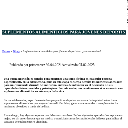
SUPLEMENTOS ALIMENTICIOS PARA JÓVENES DEPORTISTA
Ertheo
»
Blogs
»
Suplementos alimenticios para jóvenes deportistas: ¿son necesarios?
Publicado por primera vez 30-04-2021
Actualizado 05-02-2025
Una buena nutrición es esencial para mantener una salud óptima en cualquier persona.
Especialmente, en la adolescencia, pues en esta etapa el cuerpo necesita los nutrientes adecuados
para un crecimiento eficiente del individuo. Además de intervenir en el desarrollo de sus
capacidades físicas, mentales y psicológicas. Por esta razón, nos cuestionamos si es necesario usar
suplementos alimenticios en esta etapa de la vida.
En los adolescentes, específicamente los que practican deportes, es normal la inquietud sobre tomar
suplementos alimenticios para mejorar la condición física, ganar masa muscular o complementar los
nutrientes obtenidos a través de la dieta.
Sin embargo, hay algunos aspectos que debemos considerar. En los siguientes apartados los explicamos
mejor, no sin antes destacar que un médico o nutricionista son los profesionales idóneos para indicar el
consumo de suplementos o vitaminas.