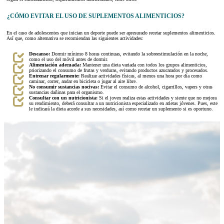
¿CÓMO EVITAR EL USO DE SUPLEMENTOS ALIMENTICIOS?
En el caso de adolescentes que inician un deporte puede ser apresurado recetar suplementos alimenticios.
Así que, como alternativa se recomiendan las siguientes actividades:
Descanso:
Dormir mínimo 8 horas continuas, evitando la sobreestimulación en la noche,
como el uso del móvil antes de dormir.
Alimentación adecuada:
Mantener una dieta variada con todos los grupos alimenticios,
priorizando el consumo de frutas y verduras, evitando productos azucarados y procesados.
Entrenar regularmente:
Realizar actividades físicas, al menos una hora por día como
caminar, correr, andar en bicicleta o jugar al aire libre.
No consumir sustancias nocivas:
Evitar el consumo de alcohol, cigarrillos, vapers y otras
sustancias dañinas para el organismo.
Consultar con un nutricionista:
Si el joven realiza estas actividades y siente que no mejora
su rendimiento, deberá consultar a un nutricionista especializado en atletas jóvenes. Pues, este
le indicará la dieta acorde a sus necesidades, así como recetar un suplemento si es oportuno.