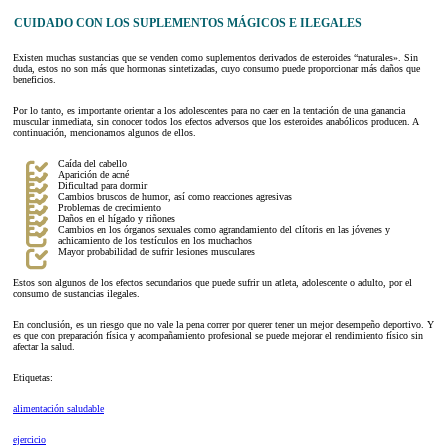
CUIDADO CON LOS SUPLEMENTOS MÁGICOS E ILEGALES
Existen muchas sustancias que se venden como suplementos derivados de esteroides “naturales». Sin
duda, estos no son más que hormonas sintetizadas, cuyo consumo puede proporcionar más daños que
beneficios.
Por lo tanto, es importante orientar a los adolescentes para no caer en la tentación de una ganancia
muscular inmediata, sin conocer todos los efectos adversos que los esteroides anabólicos producen. A
continuación, mencionamos algunos de ellos.
Caída del cabello
Aparición de acné
Dificultad para dormir
Cambios bruscos de humor, así como reacciones agresivas
Problemas de crecimiento
Daños en el hígado y riñones
Cambios en los órganos sexuales como agrandamiento del clítoris en las jóvenes y
achicamiento de los testículos en los muchachos
Mayor probabilidad de sufrir lesiones musculares
Estos son algunos de los efectos secundarios que puede sufrir un atleta, adolescente o adulto, por el
consumo de sustancias ilegales.
En conclusión, es un riesgo que no vale la pena correr por querer tener un mejor desempeño deportivo. Y
es que con preparación física y acompañamiento profesional se puede mejorar el rendimiento físico sin
afectar la salud.
Etiquetas:
alimentación saludable
ejercicio