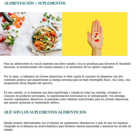
ALIMENTACIÓN + SUPLEMENTOS
Para los adolescentes es crucial mantener una dieta variada y rica en proteínas para favorecer el desarrollo
muscular, el fortalecimiento del sistema inmune y el crecimiento de los tejidos corporales.
Por lo tanto, si hablamos de jóvenes deportistas se debe vigilar el consumo de alimentos con alto
contenido proteico que proporcionen la energía necesaria para un buen desempeño físico. Así como, una
recuperación eficaz después del ejercicio.
En este sentido, si se mantiene una dieta equilibrada y variada en todas las comidas, evitando el
consumo de productos procesados, la suplementación nutricional no es indispensable. Sin embargo,
muchos suplementos deportivos se presentan como refuerzos nutricionales para los jóvenes deportistas
que quieren optimizar su rendimiento atlético.
QUÉ SON LOS SUPLEMENTOS ALIMENTICIOS
Quizás estemos familiarizados con el término de suplementos alimenticios o más de una vez hayamos
comprado en la farmacia un multivitamínico para fortalecer nuestra inmunidad o aumentar los niveles de
energía.