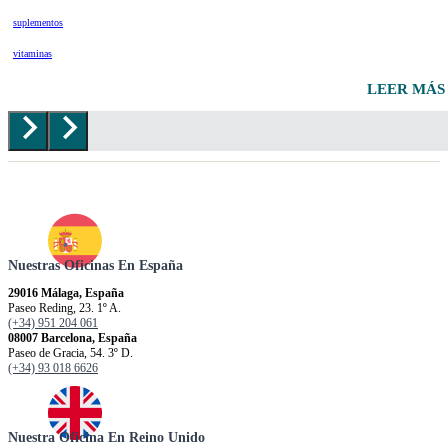
suplementos
vitaminas
LEER MÁS
Nuestras Oficinas En España
29016 Málaga, España
Paseo Reding, 23. 1º A.
(+34) 951 204 061
08007 Barcelona, España
Paseo de Gracia, 54. 3º D.
(+34) 93 018 6626
Nuestra Oficina En Reino Unido