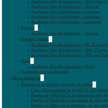
Academia Alto Rendimiento – West Ham U
Academia Alto Rendimiento – Escocia
Academia Alto rendimiento – Leicester
Academia Alto rendimiento – Stamford
Academia Alto rendimiento – Liverpool
Francia
Academia Alto Rendimiento – Francia
Estados Unidos
Academia Alto Rendimiento – FC Barça U
Academia Alto Rendimiento – IMG Florida
Academia Alto Rendimiento – PSG en US
Italia
Academia Alto Rendimiento – Italia
Academia Cascais Portugal
Otros deportes
Pruebas en academias privadas de fútbol
Clinic Internacional de Fútbol de Alto Ren
Prueba de Fútbol de la Academia de Alto R
Prueba de fútbol de la Academia de Alto Re
Prueba de fútbol de la academia de alto ren