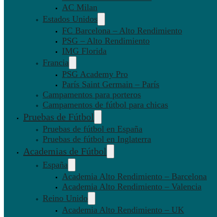
AC Milan
Estados Unidos
FC Barcelona – Alto Rendimiento
PSG – Alto Rendimiento
IMG Florida
Francia
PSG Academy Pro
París Saint Germain – París
Campamentos para porteros
Campamentos de fútbol para chicas
Pruebas de Fútbol
Pruebas de fútbol en España
Pruebas de fútbol en Inglaterra
Academias de Fútbol
España
Academia Alto Rendimiento – Barcelona
Academia Alto Rendimiento – Valencia
Reino Unido
Academia Alto Rendimiento – UK