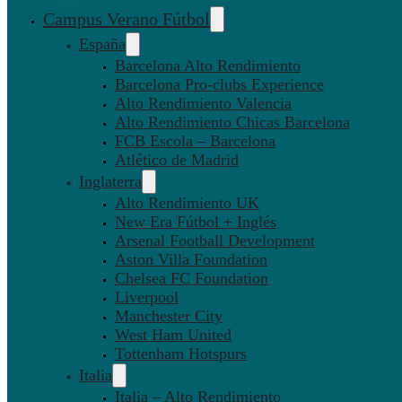
Campus Verano Fútbol
España
Barcelona Alto Rendimiento
Barcelona Pro-clubs Experience
Alto Rendimiento Valencia
Alto Rendimiento Chicas Barcelona
FCB Escola – Barcelona
Atlético de Madrid
Inglaterra
Alto Rendimiento UK
New Era Fútbol + Inglés
Arsenal Football Development
Aston Villa Foundation
Chelsea FC Foundation
Liverpool
Manchester City
West Ham United
Tottenham Hotspurs
Italia
Italia – Alto Rendimiento