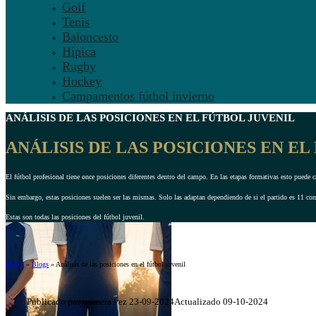
Golf
Tenis
Baloncesto
Hípica
Rugby
Hockey
Campamentos fútbol invierno
ANÁLISIS DE LAS POSICIONES
EN EL FÚTBOL JUVENIL
ANÁLISIS DE LAS POSICIONES EN EL
El fútbol profesional tiene once posiciones diferentes dentro del campo. En las etapas formativas esto puede c
Sin embargo, estas posiciones suelen ser las mismas. Solo las adaptan dependiendo de si el partido es 11 co
Estas son todas las posiciones del fútbol juvenil.
Ertheo
»
Blogs
»
Análisis de las posiciones en el fútbol juvenil
Publicado por primera vez 23-09-2024
Actualizado 09-10-2024