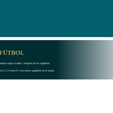
 FÚTBOL
ambiar según la edad y categoría de los jugadores.
ntra 11, 9 contra 9 o con menos jugadores en el campo.