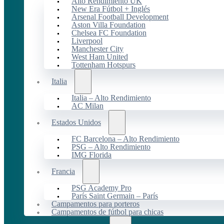
Alto Rendimiento UK
New Era Fútbol + Inglés
Arsenal Football Development
Aston Villa Foundation
Chelsea FC Foundation
Liverpool
Manchester City
West Ham United
Tottenham Hotspurs
Italia
Italia – Alto Rendimiento
AC Milan
Estados Unidos
FC Barcelona – Alto Rendimiento
PSG – Alto Rendimiento
IMG Florida
Francia
PSG Academy Pro
París Saint Germain – París
Campamentos para porteros
Campamentos de fútbol para chicas