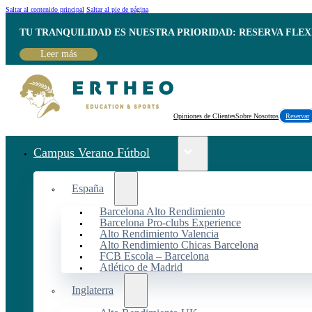
Saltar al contenido principal
Saltar al pie de página
TU TRANQUILIDAD ES NUESTRA PRIORIDAD: RESERVA FLEX
Leer más
Opiniones de Clientes
Sobre Nosotros
Reservar
Campus Verano Fútbol
España
Barcelona Alto Rendimiento
Barcelona Pro-clubs Experience
Alto Rendimiento Valencia
Alto Rendimiento Chicas Barcelona
FCB Escola – Barcelona
Atlético de Madrid
Inglaterra