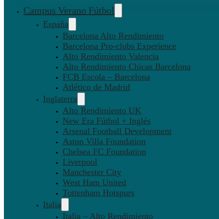
Campus Verano Fútbol
España
Barcelona Alto Rendimiento
Barcelona Pro-clubs Experience
Alto Rendimiento Valencia
Alto Rendimiento Chicas Barcelona
FCB Escola – Barcelona
Atlético de Madrid
Inglaterra
Alto Rendimiento UK
New Era Fútbol + Inglés
Arsenal Football Development
Aston Villa Foundation
Chelsea FC Foundation
Liverpool
Manchester City
West Ham United
Tottenham Hotspurs
Italia
Italia – Alto Rendimiento