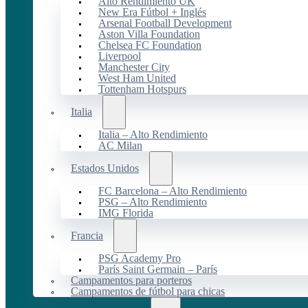
Alto Rendimiento UK
New Era Fútbol + Inglés
Arsenal Football Development
Aston Villa Foundation
Chelsea FC Foundation
Liverpool
Manchester City
West Ham United
Tottenham Hotspurs
Italia
Italia – Alto Rendimiento
AC Milan
Estados Unidos
FC Barcelona – Alto Rendimiento
PSG – Alto Rendimiento
IMG Florida
Francia
PSG Academy Pro
París Saint Germain – París
Campamentos para porteros
Campamentos de fútbol para chicas