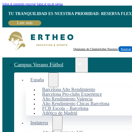
Saltar al contenido principal
Saltar al pie de página
TU TRANQUILIDAD ES NUESTRA PRIORIDAD: RESERVA FLEX
Leer más
Opiniones de Clientes
Sobre Nosotros
Reservar
Campus Verano Fútbol
España
Barcelona Alto Rendimiento
Barcelona Pro-clubs Experience
Alto Rendimiento Valencia
Alto Rendimiento Chicas Barcelona
FCB Escola – Barcelona
Atlético de Madrid
Inglaterra