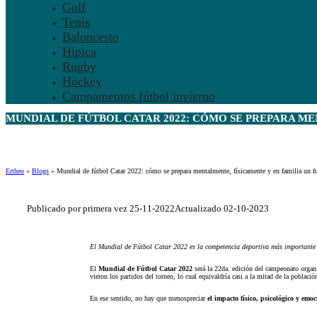
Golf
Tenis
Baloncesto
Hípica
Rugby
Hockey
Campamentos fútbol invierno
MUNDIAL DE FÚTBOL CATAR 2022: CÓMO SE PREPARA ME
Ertheo
»
Blogs
»
Mundial de fútbol Catar 2022: cómo se prepara mentalmente, físicamente y en familia un fu
Publicado por primera vez 25-11-2022
Actualizado 02-10-2023
El Mundial de Fútbol Catar 2022 es la competencia deportiva más importante d
El
Mundial de Fútbol Catar 2022
será la 22da. edición del campeonato organ
vieron los partidos del torneo, lo cual equivaldría casi a la mitad de la població
En ese sentido, no hay que menospreciar
el impacto físico, psicológico y emo