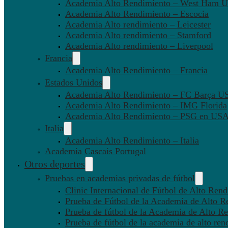
Academia Alto Rendimiento – West Ham U
Academia Alto Rendimiento – Escocia
Academia Alto rendimiento – Leicester
Academia Alto rendimiento – Stamford
Academia Alto rendimiento – Liverpool
Francia
Academia Alto Rendimiento – Francia
Estados Unidos
Academia Alto Rendimiento – FC Barça U
Academia Alto Rendimiento – IMG Florida
Academia Alto Rendimiento – PSG en US
Italia
Academia Alto Rendimiento – Italia
Academia Cascais Portugal
Otros deportes
Pruebas en academias privadas de fútbol
Clinic Internacional de Fútbol de Alto Ren
Prueba de Fútbol de la Academia de Alto R
Prueba de fútbol de la Academia de Alto Re
Prueba de fútbol de la academia de alto ren