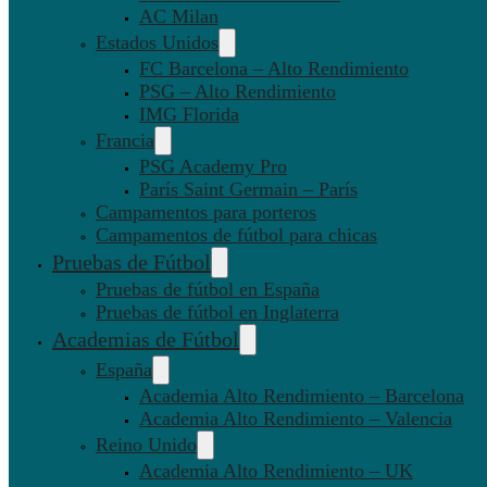
AC Milan
Estados Unidos
FC Barcelona – Alto Rendimiento
PSG – Alto Rendimiento
IMG Florida
Francia
PSG Academy Pro
París Saint Germain – París
Campamentos para porteros
Campamentos de fútbol para chicas
Pruebas de Fútbol
Pruebas de fútbol en España
Pruebas de fútbol en Inglaterra
Academias de Fútbol
España
Academia Alto Rendimiento – Barcelona
Academia Alto Rendimiento – Valencia
Reino Unido
Academia Alto Rendimiento – UK