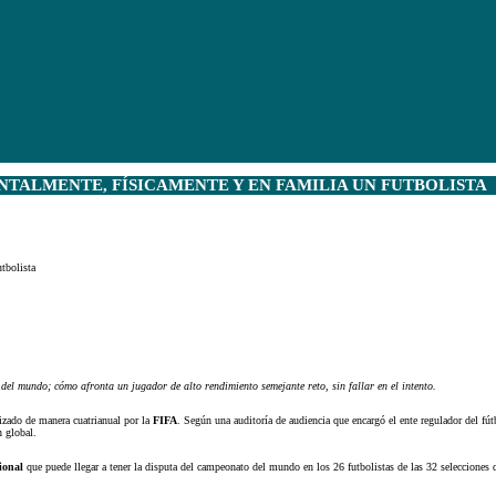
NTALMENTE, FÍSICAMENTE Y EN FAMILIA UN FUTBOLISTA
tbolista
el mundo; cómo afronta un jugador de alto rendimiento semejante reto, sin fallar en el intento.
izado de manera cuatrianual por la
FIFA
. Según una auditoría de audiencia que encargó el ente regulador del f
n global.
cional
que puede llegar a tener la disputa del campeonato del mundo en los 26 futbolistas de las 32 selecciones 