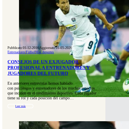
Pubblicato 01-12-2016
|
Aggiornato 01-05-2026
Entrenadores
|
Fútbol
|
Mas deportes
CONSEJOS DE UN EXJUGADOR
PROFESIONAL A ENTRENADORES Y
JUGADORES DEL FUTURO
En anteriores entrevistas hemos hablado
con psicólogos y entrenadores de los muchos aspectos
que inciden en el rendimiento deportivo. Cada jugador
tiene su rol y cada posición del campo…
Leer más