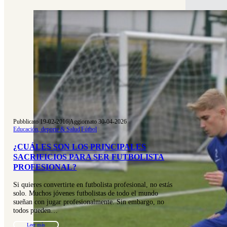
Pubblicato 19-02-2016
|
Aggiornato 30-04-2026
Educación, deporte & Salud
|
Fútbol
¿CUÁLES SON LOS PRINCIPALES
SACRIFICIOS PARA SER FUTBOLISTA
PROFESIONAL?
Si quieres convertirte en futbolista profesional, no estás
solo. Muchos jóvenes futbolistas de todo el mundo
sueñan con jugar profesionalmente. Sin embargo, no
todos pueden…
Leer más