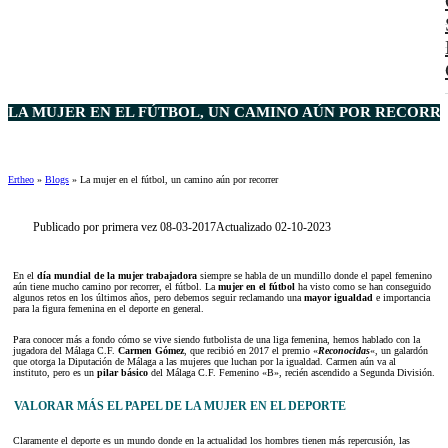
LA MUJER EN EL FÚTBOL, UN CAMINO AÚN POR RECORR
Ertheo
»
Blogs
»
La mujer en el fútbol, un camino aún por recorrer
Publicado por primera vez 08-03-2017
Actualizado 02-10-2023
En el
día mundial de la mujer trabajadora
siempre se habla de un mundillo donde el papel femenino
aún tiene mucho camino por recorrer, el fútbol. La
mujer en el fútbol
ha visto como se han conseguido
algunos retos en los últimos años, pero debemos seguir reclamando una
mayor igualdad
e importancia
para la figura femenina en el deporte en general.
Para conocer más a fondo cómo se vive siendo futbolista de una liga femenina, hemos hablado con la
jugadora del Málaga C.F.
Carmen Gómez
, que recibió en 2017 el premio «
Reconocidas
«, un galardón
que otorga la Diputación de Málaga a las mujeres que luchan por la igualdad. Carmen aún va al
instituto, pero es un
pilar básico
del Málaga C.F. Femenino «B», recién ascendido a Segunda División.
VALORAR MÁS EL PAPEL DE LA MUJER EN EL DEPORTE
Claramente el deporte es un mundo donde en la actualidad los hombres tienen más repercusión, las