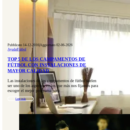
Pubblicato 14-12-2016
|
Aggiornato 02-06-2026
Ayuda
|
Fútbol
TOP 5 DE LOS CAMPAMENTOS DE
FÚTBOL CON INSTALACIONES DE
MAYOR CALIDAD
Las instalaciones de los campamentos de fútbol suelen
ser uno de los aspectos en los que más nos fijamos para
escoger el mejor programa para…
Leer más