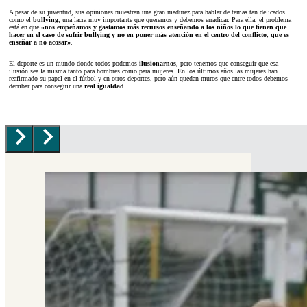
A pesar de su juventud, sus opiniones muestran una gran madurez para hablar de temas tan delicados
como el
bullying
, una lacra muy importante que queremos y debemos erradicar. Para ella, el problema
está en que
«nos empeñamos y gastamos más recursos enseñando a los niños lo que tienen que
hacer en el caso de sufrir bullying y no en poner más atención en el centro del conflicto, que es
enseñar a no acosar»
.
El deporte es un mundo donde todos podemos
ilusionarnos
, pero tenemos que conseguir que esa
ilusión sea la misma tanto para hombres como para mujeres. En los últimos años las mujeres han
reafirmado su papel en el fútbol y en otros deportes, pero aún quedan muros que entre todos debemos
derribar para conseguir una
real igualdad
.