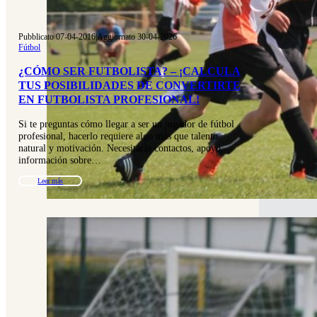
Pubblicato 07-04-2016
|
Aggiornato 30-04-2026
Fútbol
¿CÓMO SER FUTBOLISTA? – ¡CALCULA
TUS POSIBILIDADES DE CONVERTIRTE
EN FUTBOLISTA PROFESIONAL!
Si te preguntas cómo llegar a ser un jugador de fútbol
profesional, hacerlo requiere algo más que talento
natural y motivación. Necesitarás contactos, apoyo,
información sobre…
Leer más