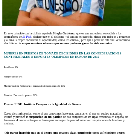
En esto coincide con la ciclista española
Sheyla Gutiérrez
, que en una entrevista, concedida a los
compañeros de
El País
,
declaró que en el ciclismo «el camino es parecido, tienes que trabajar y progresar
y al final siempre encuentras tu oportunidad, como los chicos», pero que a pesar de este similar recorrido
«
la diferencia es que nosotras sabemos que no nos podemos ganar la vida con esto
«.
MUJERES EN PUESTOS DE TOMA DE DECISIONES EN LAS CONFEDERACIONES
CONTINENTALES O DEPORTES OLÍMPICOS EN EUROPA DE 2015
Presidente 4%
Vicepresidente 9%
Miembros de la Junta para el órgano de decisión más alto 15%
Director / Secretario general 22%
Fuente: EIGE. Instituto Europeo de la Igualdad de Género.
Casos discriminatorios, como el que conocimos hace unas semanas en el que un equipo masculino
insultó y provocó la
suspensión de un partido
de dos conjuntos de las ligas femeninas en España, no
favorecen el crecimiento que se busca para conseguir la paridad entre las competiciones de hombres y
mujeres.
«
Me parece increíble que en el tiempo que estamos sigan ocurriendo casos así e incluso peores.