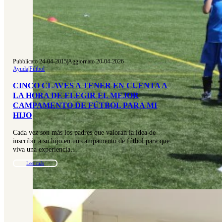
Pubblicato 24-04-2015
|
Aggiornato 20-04-2026
Ayuda
|
Fútbol
CINCO CLAVES A TENER EN CUENTA A
LA HORA DE ELEGIR EL MEJOR
CAMPAMENTO DE FÚTBOL PARA MI
HIJO
Cada vez son más los padres que valoran la idea de
inscribir a su hijo en un campamento de fútbol para que
viva una experiencia…
Leer más