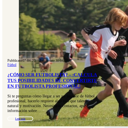
Pubblicato 07-04-2016
|
Aggiornato 30-04-2026
Fútbol
¿CÓMO SER FUTBOLISTA? – ¡CALCULA
TUS POSIBILIDADES DE CONVERTIRTE
EN FUTBOLISTA PROFESIONAL!
Si te preguntas cómo llegar a ser un jugador de fútbol
profesional, hacerlo requiere algo más que talento
natural y motivación. Necesitarás contactos, apoyo,
información sobre…
Leer más