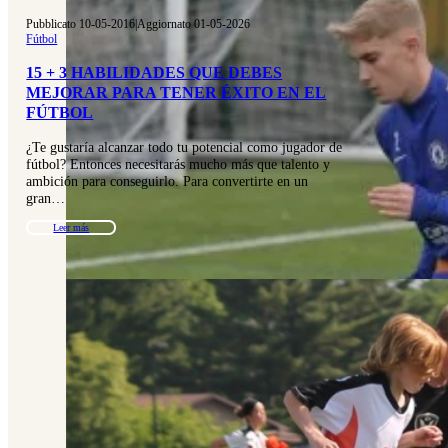
Pubblicato 10-05-2016
|
Aggiornato 01-05-2026
Fútbol
15 + 3 HABILIDADES QUE DEBES
MEJORAR PARA TENER ÉXITO EN EL
FÚTBOL
¿Te gustaría alcanzar todo tu potencial como jugador de
fútbol? Entonces necesitarás mucho más que talento y
ambición para conseguirlo. Para convertirte en un
gran…
Leer más