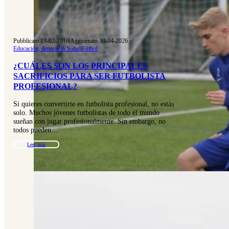
Pubblicato 19-02-2016
|
Aggiornato 30-04-2026
Educación, deporte & Salud
|
Fútbol
¿CUÁLES SON LOS PRINCIPALES
SACRIFICIOS PARA SER FUTBOLISTA
PROFESIONAL?
Si quieres convertirte en futbolista profesional, no estás
solo. Muchos jóvenes futbolistas de todo el mundo
sueñan con jugar profesionalmente. Sin embargo, no
todos pueden…
Leer más