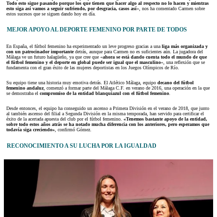
Todo esto sigue pasando porque los que tienen que hacer algo al respecto no lo hacen y mientras
esto siga así vamos a seguir sufriendo, por desgracia, casos así
«, nos ha comentado Carmen sobre
estos sucesos que se siguen dando hoy en día.
MEJOR APOYO AL DEPORTE FEMENINO POR PARTE DE TODOS
En España, el fútbol femenino ha experimentado un leve progreso gracias a una
liga más organizada y
con un patrocinador importante
detrás, aunque para Carmen no es suficientes aún. La jugadora del
Málaga ve un futuro halagüeño, ya que cree que «
ahora se está dando cuenta todo el mundo de que
el fútbol femenino y el deporte en global puede ser igual que el masculino
«, una reflexión que se
fundamenta con el gran éxito de las mujeres deportistas en los Juegos Olímpicos de Río.
Su equipo tiene una historia muy emotiva detrás. El Atlético Málaga, equipo
decano del fútbol
femenino andaluz
, comenzó a formar parte del Málaga C.F. en verano de 2016, una operación en la que
se demostraba el
compromiso de la entidad blanquiazul con el fútbol femenino
.
Desde entonces, el equipo ha conseguido un ascenso a Primera División en el verano de 2018, que junto
al también ascenso del filial a Segunda División en la misma temporada, han servido para certificar el
éxito de la acertada apuesta del club por el fútbol femenino.
«Tenemos bastante apoyo de la entidad,
sobre todo estos años atrás se ha notado mucha diferencia con los anteriores, pero esperamos que
todavía siga creciendo»
, confirmó Gómez.
RECONOCIMIENTO A SU LUCHA POR LA IGUALDAD