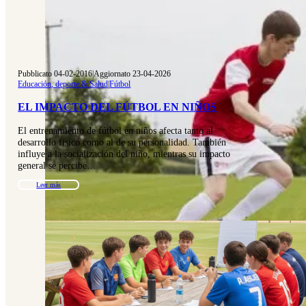
Pubblicato 04-02-2016
|
Aggiornato 23-04-2026
Educación, deporte & Salud
|
Fútbol
EL IMPACTO DEL FÚTBOL EN NIÑOS
El entrenamiento de fútbol en niños afecta tanto al
desarrollo físico como al de su personalidad. También
influye a la socialización del niño, mientras su impacto
general se percibe…
Leer más