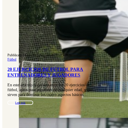
Pubblicato 24-10-2016
|
Aggiornato 01-05-2026
Fútbol
20 EJERCICIOS DE FÚTBOL PARA
ENTRENADORES Y JUGADORES
En este artículo te presentamos los 20 ejercicios de
fútbol, aptos para jugadores de cualquier edad, y que
sirven para dominar los cuatro aspectos básicos…
Leer más