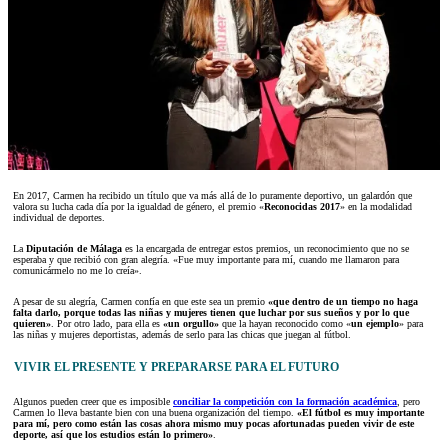
En 2017, Carmen ha recibido un título que va más allá de lo puramente deportivo, un galardón que
valora su lucha cada día por la igualdad de género, el premio «
Reconocidas 2017
» en la modalidad
individual de deportes.
La
Diputación de Málaga
es la encargada de entregar estos premios, un reconocimiento que no se
esperaba y que recibió con gran alegría. «Fue muy importante para mí, cuando me llamaron para
comunicármelo no me lo creía».
A pesar de su alegría, Carmen confía en que este sea un premio
«que dentro de un tiempo no haga
falta darlo, porque todas las niñas y mujeres tienen que luchar por sus sueños y por lo que
quieren»
. Por otro lado, para ella es
«un orgullo»
que la hayan reconocido como «
un ejemplo
» para
las niñas y mujeres deportistas, además de serlo para las chicas que juegan al fútbol.
VIVIR EL PRESENTE Y PREPARARSE PARA EL FUTURO
Algunos pueden creer que es imposible
conciliar la competición con la formación académica
, pero
Carmen lo lleva bastante bien con una buena organización del tiempo.
«El fútbol es muy importante
para mí, pero como están las cosas ahora mismo muy pocas afortunadas pueden vivir de este
deporte, así que los estudios están lo primero»
.