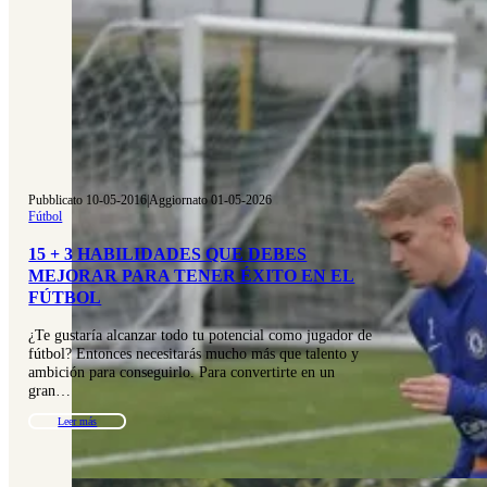
Pubblicato 10-05-2016
|
Aggiornato 01-05-2026
Fútbol
15 + 3 HABILIDADES QUE DEBES
MEJORAR PARA TENER ÉXITO EN EL
FÚTBOL
¿Te gustaría alcanzar todo tu potencial como jugador de
fútbol? Entonces necesitarás mucho más que talento y
ambición para conseguirlo. Para convertirte en un
gran…
Leer más