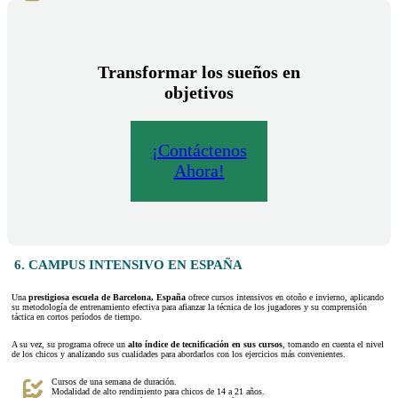
Transformar los sueños en
objetivos
¡Contáctenos
Ahora!
6. CAMPUS INTENSIVO EN ESPAÑA
Una
prestigiosa escuela de Barcelona, España
ofrece cursos intensivos en otoño e invierno, aplicando
su metodología de entrenamiento efectiva para afianzar la técnica de los jugadores y su comprensión
táctica en cortos períodos de tiempo.
A su vez, su programa ofrece un
alto índice de tecnificación en sus cursos
, tomando en cuenta el nivel
de los chicos y analizando sus cualidades para abordarlos con los ejercicios más convenientes.
Cursos de una semana de duración.
Modalidad de alto rendimiento para chicos de 14 a 21 años.