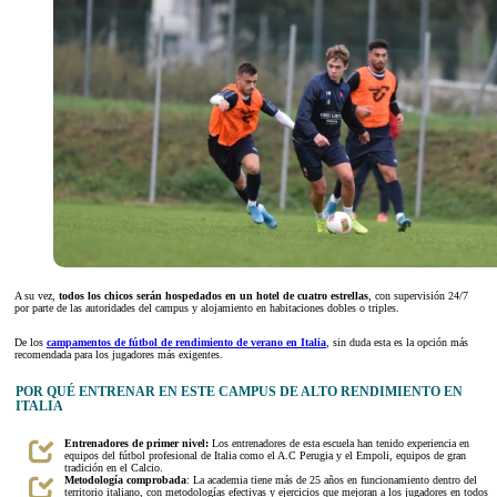
A su vez,
todos los chicos serán hospedados en un hotel de cuatro estrellas
, con supervisión 24/7
por parte de las autoridades del campus y alojamiento en habitaciones dobles o triples.
De los
campamentos de fútbol de rendimiento de verano en Italia
, sin duda esta es la opción más
recomendada para los jugadores más exigentes.
POR QUÉ ENTRENAR EN ESTE CAMPUS DE ALTO RENDIMIENTO EN
ITALIA
Entrenadores de primer nivel:
Los entrenadores de esta escuela han tenido experiencia en
equipos del fútbol profesional de Italia como el A.C Perugia y el Empoli, equipos de gran
tradición en el Calcio.
Metodología comprobada
: La academia tiene más de 25 años en funcionamiento dentro del
territorio italiano, con metodologías efectivas y ejercicios que mejoran a los jugadores en todos