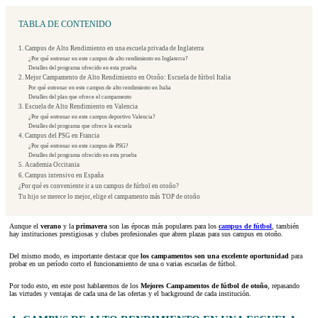
TABLA DE CONTENIDO
1. Campus de Alto Rendimiento en una escuela privada de Inglaterra
¿Por qué entrenar en este campus de alto rendimiento en Inglaterra?
Detalles del programa ofrecido en esta prueba
2. Mejor Campamento de Alto Rendimiento en Otoño: Escuela de fútbol Italia
Por qué entrenar en este campus de alto rendimiento en Italia
Detalles del plan que ofrece el campamento
3. Escuela de Alto Rendimiento en Valencia
¿Por qué entrenar en este campus deportivo Valencia?
Detalles del programa que ofrece la escuela
4. Campus del PSG en Francia
¿Por qué entrenar en este campus de PSG?
Detalles del programa ofrecido en esta prueba
5. Academia Occitania
6. Campus intensivo en España
¿Por qué es conveniente ir a un campus de fútbol en otoño?
Tu hijo se merece lo mejor, elige el campamento más TOP de otoño
Aunque el
verano
y la
primavera
son las épocas más populares para los
campus de fútbol
, también
hay instituciones prestigiosas y clubes profesionales que abren plazas para sus campus en otoño.
Del mismo modo, es importante destacar que
los campamentos son una excelente oportunidad
para
probar en un período corto el funcionamiento de una o varias escuelas de fútbol.
Por todo esto, en este post hablaremos de los
Mejores Campamentos de fútbol de otoño
, repasando
las virtudes y ventajas de cada una de las ofertas y el background de cada institución.