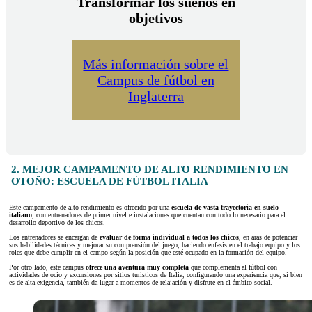
Transformar los sueños en
objetivos
Más información sobre el
Campus de fútbol en
Inglaterra
2. MEJOR CAMPAMENTO DE ALTO RENDIMIENTO EN
OTOÑO: ESCUELA DE FÚTBOL ITALIA
Este campamento de alto rendimiento es ofrecido por una
escuela de vasta trayectoria en suelo
italiano
, con entrenadores de primer nivel e instalaciones que cuentan con todo lo necesario para el
desarrollo deportivo de los chicos.
Los entrenadores se encargan de
evaluar de forma individual a todos los chicos
, en aras de potenciar
sus habilidades técnicas y mejorar su comprensión del juego, haciendo énfasis en el trabajo equipo y los
roles que debe cumplir en el campo según la posición que esté ocupado en la formación del equipo.
Por otro lado, este campus
ofrece una aventura muy completa
que complementa al fútbol con
actividades de ocio y excursiones por sitios turísticos de Italia, configurando una experiencia que, si bien
es de alta exigencia, también da lugar a momentos de relajación y disfrute en el ámbito social.