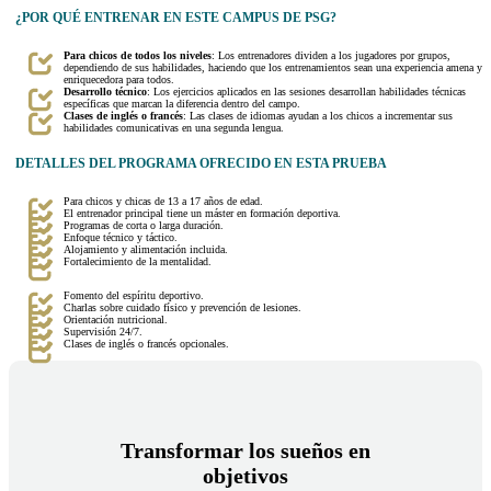
¿POR QUÉ ENTRENAR EN ESTE CAMPUS DE PSG?
Para chicos de todos los niveles
: Los entrenadores dividen a los jugadores por grupos,
dependiendo de sus habilidades, haciendo que los entrenamientos sean una experiencia amena y
enriquecedora para todos.
Desarrollo técnico
: Los ejercicios aplicados en las sesiones desarrollan habilidades técnicas
específicas que marcan la diferencia dentro del campo.
Clases de inglés o francés
: Las clases de idiomas ayudan a los chicos a incrementar sus
habilidades comunicativas en una segunda lengua.
DETALLES DEL PROGRAMA OFRECIDO EN ESTA PRUEBA
Para chicos y chicas de 13 a 17 años de edad.
El entrenador principal tiene un máster en formación deportiva.
Programas de corta o larga duración.
Enfoque técnico y táctico.
Alojamiento y alimentación incluida.
Fortalecimiento de la mentalidad.
Fomento del espíritu deportivo.
Charlas sobre cuidado físico y prevención de lesiones.
Orientación nutricional.
Supervisión 24/7.
Clases de inglés o francés opcionales.
Transformar los sueños en
objetivos