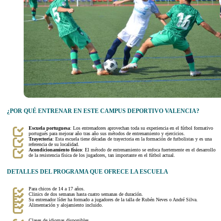
¿POR QUÉ ENTRENAR EN ESTE CAMPUS DEPORTIVO VALENCIA?
Escuela portuguesa
: Los entrenadores aprovechan toda su experiencia en el fútbol formativo
portugués para mejorar año tras año sus métodos de entrenamiento y ejercicios.
Trayectoria
: Esta escuela tiene décadas de trayectoria en la formación de futbolistas y es una
referencia de su localidad.
Acondicionamiento físico
: El método de entrenamiento se enfoca fuertemente en el desarrollo
de la resistencia física de los jugadores, tan importante en el fútbol actual.
DETALLES DEL PROGRAMA QUE OFRECE LA ESCUELA
Para chicos de 14 a 17 años.
Clinics de dos semanas hasta cuatro semanas de duración.
Su entrenador líder ha formado a jugadores de la talla de Rubén Neves o André Silva.
Alimentación y alojamiento incluido.
Clases de idiomas disponibles.