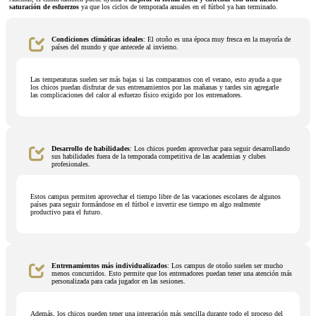
saturación de esfuerzos
ya que los ciclos de temporada anuales en el fútbol ya han terminado.
Condiciones climáticas ideales
: El otoño es una época muy fresca en la mayoría de
países del mundo y que antecede al invierno.
Las temperaturas suelen ser más bajas si las comparamos con el verano, esto ayuda a que
los chicos puedan disfrutar de sus entrenamientos por las mañanas y tardes sin agregarle
las complicaciones del calor al esfuerzo físico exigido por los entrenadores.
Desarrollo de habilidades
: Los chicos pueden aprovechar para seguir desarrollando
sus habilidades fuera de la temporada competitiva de las academias y clubes
profesionales.
Estos campus permiten aprovechar el tiempo libre de las vacaciones escolares de algunos
países para seguir formándose en el fútbol e invertir ese tiempo en algo realmente
productivo para el futuro.
Entrenamientos más individualizados
: Los campus de otoño suelen ser mucho
menos concurridos. Esto permite que los entrenadores puedan tener una atención más
personalizada para cada jugador en las sesiones.
Además, los chicos pueden tener una integración más sencilla durante todo el proceso del