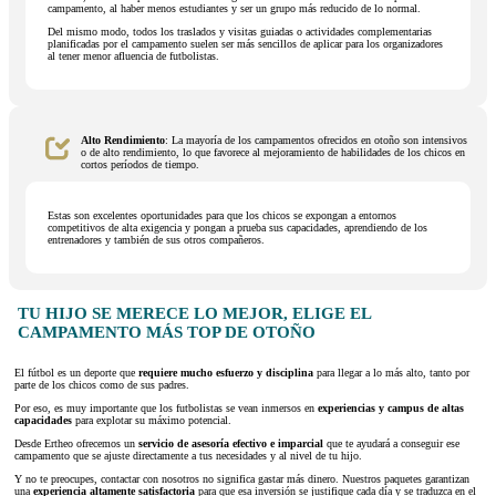
campamento, al haber menos estudiantes y ser un grupo más reducido de lo normal.
Del mismo modo, todos los traslados y visitas guiadas o actividades complementarias
planificadas por el campamento suelen ser más sencillos de aplicar para los organizadores
al tener menor afluencia de futbolistas.
Alto Rendimiento
: La mayoría de los campamentos ofrecidos en otoño son intensivos
o de alto rendimiento, lo que favorece al mejoramiento de habilidades de los chicos en
cortos períodos de tiempo.
Estas son excelentes oportunidades para que los chicos se expongan a entornos
competitivos de alta exigencia y pongan a prueba sus capacidades, aprendiendo de los
entrenadores y también de sus otros compañeros.
TU HIJO SE MERECE LO MEJOR, ELIGE EL
CAMPAMENTO MÁS TOP DE OTOÑO
El fútbol es un deporte que
requiere mucho esfuerzo y disciplina
para llegar a lo más alto, tanto por
parte de los chicos como de sus padres.
Por eso, es muy importante que los futbolistas se vean inmersos en
experiencias y campus de altas
capacidades
para explotar su máximo potencial.
Desde Ertheo ofrecemos un
servicio de asesoría efectivo e imparcial
que te ayudará a conseguir ese
campamento que se ajuste directamente a tus necesidades y al nivel de tu hijo.
Y no te preocupes, contactar con nosotros no significa gastar más dinero. Nuestros paquetes garantizan
una
experiencia altamente satisfactoria
para que esa inversión se justifique cada día y se traduzca en el