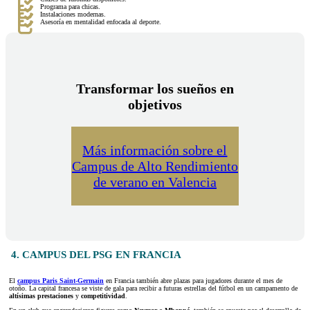
Programa para chicas.
Instalaciones modernas.
Asesoría en mentalidad enfocada al deporte.
Transformar los sueños en
objetivos
Más información sobre el
Campus de Alto Rendimiento
de verano en Valencia
4. CAMPUS DEL PSG EN FRANCIA
El
campus Paris Saint-Germain
en Francia también abre plazas para jugadores durante el mes de
otoño. La capital francesa se viste de gala para recibir a futuras estrellas del fútbol en un campamento de
altísimas prestaciones
y
competitividad
.