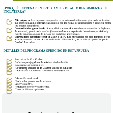
¿POR QUÉ ENTRENAR EN ESTE CAMPUS DE ALTO RENDIMIENTO EN
INGLATERRA?
Alta exigencia
: Los jugadores son puestos en un entorno de altísima exigencia donde tendrán
que sacar su máximo potencial para cumplir con las rutinas de entrenamiento y competir contra
sus propios compañeros.
Competitividad garantizada
: A estas clinics asisten alumnos de otras academias de Inglaterra
de alto nivel, garantizando que los jóvenes tendrán una experiencia llena de competitividad y
espíritu deportivo en pos de mejorar sus cualidades individuales.
Entrenadores capacitados por la UEFA o la FA
: Los entrenadores han sido formados por la
escuela y cuentan con certificados de licencia UEFA A o B o, en su defecto, aprobados por la
Football Asociation.
DETALLES DEL PROGRAMA OFRECIDO EN ESTA PRUEBA
Para chicos de 12 a 17 años.
Exclusivo para jugadores de altísimo nivel o de élite.
Instalaciones de primer nivel.
Alojamiento incluido en la Oakham School de Inglaterra.
Alimentación basada en el alto rendimiento deportivo.
Orientación nutricional.
Charla sobre prevención de lesiones.
Supervisión 24/7.
Actividades de ocio y excursiones.
Clases de idiomas opcionales.