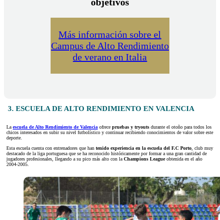
objetivos
Más información sobre el
Campus de Alto Rendimiento
de verano en Italia
3. ESCUELA DE ALTO RENDIMIENTO EN VALENCIA
La
escuela de Alto Rendimiento de Valencia
ofrece
pruebas y tryouts
durante el otoño para todos los
chicos interesados en subir su nivel futbolístico y continuar recibiendo conocimientos de valor sobre este
deporte.
Esta escuela cuenta con entrenadores que han
tenido experiencia en la escuela del F.C Porto
, club muy
destacado de la liga portuguesa que se ha reconocido históricamente por formar a una gran cantidad de
jugadores profesionales, llegando a su pico más alto con la
Champions League
obtenida en el año
2004-2005.