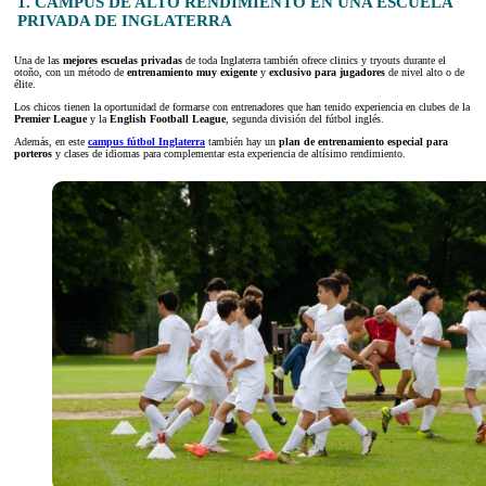
1. CAMPUS DE ALTO RENDIMIENTO EN UNA ESCUELA
PRIVADA DE INGLATERRA
Una de las
mejores escuelas privadas
de toda Inglaterra también ofrece clinics y tryouts durante el
otoño, con un método de
entrenamiento muy exigente
y
exclusivo para jugadores
de nivel alto o de
élite.
Los chicos tienen la oportunidad de formarse con entrenadores que han tenido experiencia en clubes de la
Premier League
y la
English Football League
, segunda división del fútbol inglés.
Además, en este
campus fútbol Inglaterra
también hay un
plan de entrenamiento especial para
porteros
y clases de idiomas para complementar esta experiencia de altísimo rendimiento.