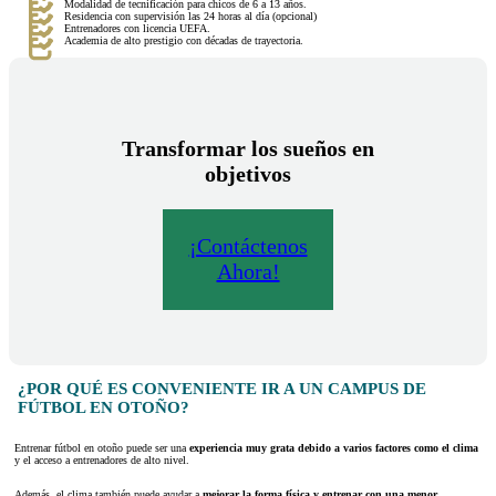
Modalidad de tecnificación para chicos de 6 a 13 años.
Residencia con supervisión las 24 horas al día (opcional)
Entrenadores con licencia UEFA.
Academia de alto prestigio con décadas de trayectoria.
Transformar los sueños en
objetivos
¡Contáctenos
Ahora!
¿POR QUÉ ES CONVENIENTE IR A UN CAMPUS DE
FÚTBOL EN OTOÑO?
Entrenar fútbol en otoño puede ser una
experiencia muy grata debido a varios factores como el clima
y el acceso a entrenadores de alto nivel.
Además, el clima también puede ayudar a
mejorar la forma física y entrenar con una menor