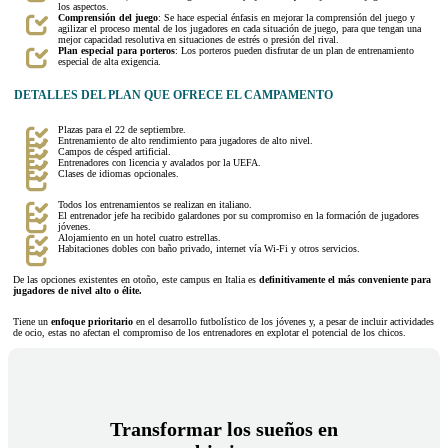
los aspectos.
Comprensión del juego
: Se hace especial énfasis en mejorar la comprensión del juego y
agilizar el proceso mental de los jugadores en cada situación de juego, para que tengan una
mejor capacidad resolutiva en situaciones de estrés o presión del rival.
Plan especial para porteros
: Los porteros pueden disfrutar de un plan de entrenamiento
especial de alta exigencia.
DETALLES DEL PLAN QUE OFRECE EL CAMPAMENTO
Plazas para el 22 de septiembre.
Entrenamiento de alto rendimiento para jugadores de alto nivel.
Campos de césped artificial.
Entrenadores con licencia y avalados por la UEFA.
Clases de idiomas opcionales.
Todos los entrenamientos se realizan en italiano.
El entrenador jefe ha recibido galardones por su compromiso en la formación de jugadores
jóvenes.
Alojamiento en un hotel cuatro estrellas.
Habitaciones dobles con baño privado, internet vía Wi-Fi y otros servicios.
De las opciones existentes en otoño, este campus en Italia es
definitivamente el más conveniente para
jugadores de nivel alto o élite.
Tiene un
enfoque prioritario
en el desarrollo futbolístico de los jóvenes y, a pesar de incluir actividades
de ocio, estas no afectan el compromiso de los entrenadores en explotar el potencial de los chicos.
Transformar los sueños en