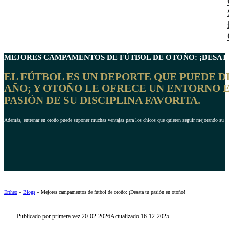
MEJORES CAMPAMENTOS DE
FÚTBOL DE OTOÑO
: ¡DESAT
EL FÚTBOL ES UN DEPORTE QUE PUEDE 
AÑO; Y OTOÑO LE OFRECE UN ENTORNO E
PASIÓN DE SU DISCIPLINA FAVORITA.
Además, entrenar en otoño puede suponer muchas ventajas para los chicos que quieren seguir mejorando su niv
Ertheo
»
Blogs
»
Mejores campamentos de fútbol de otoño: ¡Desata tu pasión en otoño!
Publicado por primera vez 20-02-2026
Actualizado 16-12-2025