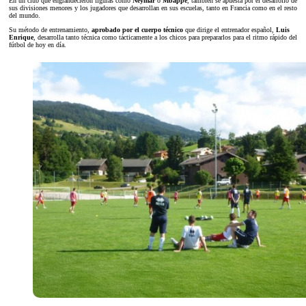
En un club que engrandecieron figuras como
Neymar
o
Mbappé
, también se apuesta por el desarrollo de
sus divisiones menores y los jugadores que desarrollan en sus escuelas, tanto en Francia como en el resto
del mundo.
Su método de entrenamiento,
aprobado por el
cuerpo técnico
que dirige el entrenador español,
Luis
Enrique
, desarrolla tanto técnica como tácticamente a los chicos para prepararlos para el ritmo rápido del
fútbol de hoy en día.