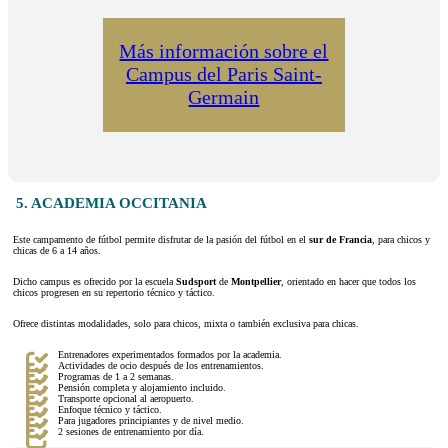
Más información sobre el
Campus del Paris Saint-
Germain
5. ACADEMIA OCCITANIA
Este campamento de fútbol permite disfrutar de la pasión del fútbol en el
sur de Francia
, para chicos y
chicas de 6 a 14 años.
Dicho campus es ofrecido por la escuela
Sudsport
de
Montpellier
, orientado en hacer que todos los
chicos progresen en su repertorio técnico y táctico.
Ofrece distintas modalidades, solo para chicos, mixta o también exclusiva para chicas.
Entrenadores experimentados formados por la academia.
Actividades de ocio después de los entrenamientos.
Programas de 1 a 2 semanas.
Pensión completa y alojamiento incluido.
Transporte opcional al aeropuerto.
Enfoque técnico y táctico.
Para jugadores principiantes y de nivel medio.
2 sesiones de entrenamiento por día.