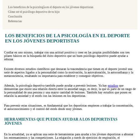
Los beneficios de la psicología en el deporte en los jóvenes deportistas
Cómo ser el psicólogo deportivo de tu hijo
Conclusión
Referencias
LOS BENEFICIOS DE LA PSICOLOGÍA EN EL DEPORTE
EN LOS JÓVENES DEPORTISTAS
Confiar en uno mismo, trabajar con una actitud positiva y creer en las propias posibilidades son tres
pilares básicos en la búsqueda del éxito deportivo que un buen psicólogo deportivo puede ayudar a
reforzar.
Existen diversos estudios científicos que destacan la trascendencia que tienen en el deporte juvenil una
serie de aspectos ligados a la personalidad como la motivación, la autovaloración, la autoconfianza y la
metaconciencia, resaltando su importancia para establecer y conseguir objetivos.
Además, la psicología deportiva también puede ayudar a prevenir lesiones. Ya hay
estudios
que
demuestran que existe una relación directa entre la ansiedad rasgo, es decir, la que es parte de un rasgo de
la personalidad de una persona y una mayor cantidad de lesiones. También hay estudios que ponen en
relación la ansiedad y el estrés con las lesiones en los deportistas.
Para prevenir estas situaciones, es fundamental que los deportistas empiecen a trabajar la concentración,
el autoconocimiento y el control del estrés desde muy jóvenes.
HERRAMIENTAS QUE PUEDEN AYUDAR A LOS DEPORTISTAS
JÓVENES
En la actualidad, ya se aplican una serie de herramientas para ayudar a los jóvenes deportistas a afrontar
los entrenamientos y las competiciones. La relajación a través de ejercicios de respiración, el