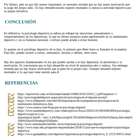
Por último, pero no por ello menos importante, es necesario recordar que no hay mejor motivación que
la surge del propio niño. Tu hijo obtendrá mucho mejores resultados si realiza la actividad deportiva por
su propia iniciativa.
CONCLUSIÓN
En definitiva, la psicología deportiva se enfoca en trabajar las emociones, pensamientos y
comportamientos de los deportistas, lo que en última instancia acaba repercutiendo en su rendimiento
deportivo y en su bienestar personal, e incluso puede ayudar a evitar lesiones.
Si quieres ser el psicólogo deportivo de tu hijo, lo primero que debes hacer es formarte en la materia.
Para ello, puedes recurrir a cursos, seminarios, lecturas y talleres, entre otros.
Hay dos aspectos fundamentales en los que puedes ayudar a tu hijo deportista: la autoestima y la
motivación. Es conveniente que tu hijo desarrolle un nivel de autoestima alto y realista. Sin embargo,
recuerda que no hay mayor motivación que la parte de tu propio hijo. Siempre obtendrá mejores
resultados si lo que hace tiene sentido para él.
REFERENCIAS
https://repositorio.uam.es/bitstream/handle/10486/3545/25019_5.pdf?sequence=1
http://psicologiadeldeporte.space/articulo/psicologia-en-el-deporte-juvenil/
https://www.efdeportes.com/efd130/importancia-de-la-preparacion-psicologica-en-el-
rendimiento-futbolistico.htm
https://www.esneca.com/blog/que-es-psicologia-deporte/
https://www.mundodeportivo.com/vidae/ejercicio-fisico/20201123/49545854694/psicologia-
deportiva-que-es-y-su-
importancia.html#:~:text=La%20psicolog%C3%ADa%20deportiva%20es%20muy,derivadas%
20de%20su%20trabajo%20diario.
http://www.centremediccubelles.cat/es/importancia-psicologia-deporte/
https://www.esan.edu.pe/apuntes-empresariales/2018/12/por-que-es-importante-la-psicologia-
deportiva/
https://www.granadahoy.com/deportes/importancia-psicologia-deportiva_0_1512149315.html