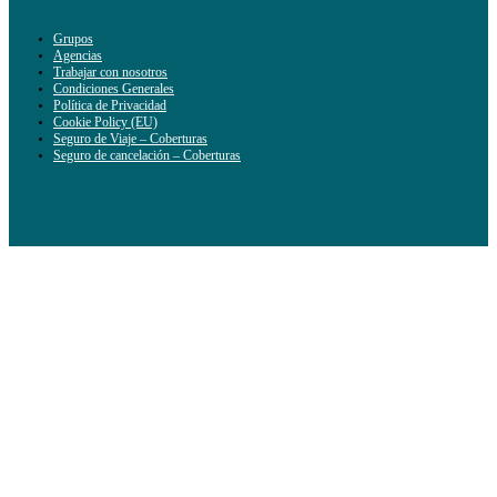
Grupos
Agencias
Trabajar con nosotros
Condiciones Generales
Política de Privacidad
Cookie Policy (EU)
Seguro de Viaje – Coberturas
Seguro de cancelación – Coberturas