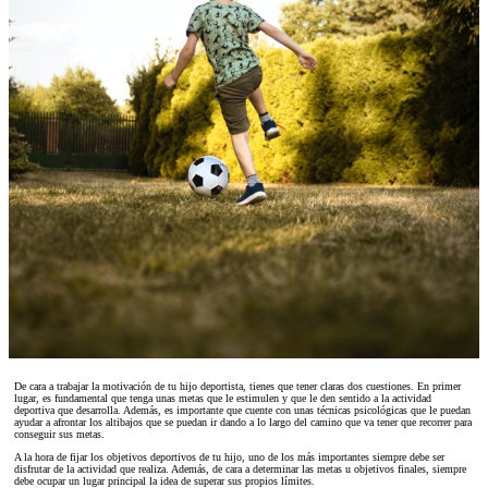
De cara a trabajar la motivación de tu hijo deportista, tienes que tener claras dos cuestiones. En primer
lugar, es fundamental que tenga unas metas que le estimulen y que le den sentido a la actividad
deportiva que desarrolla. Además, es importante que cuente con unas técnicas psicológicas que le puedan
ayudar a afrontar los altibajos que se puedan ir dando a lo largo del camino que va tener que recorrer para
conseguir sus metas.
A la hora de fijar los objetivos deportivos de tu hijo, uno de los más importantes siempre debe ser
disfrutar de la actividad que realiza. Además, de cara a determinar las metas u objetivos finales, siempre
debe ocupar un lugar principal la idea de superar sus propios límites.