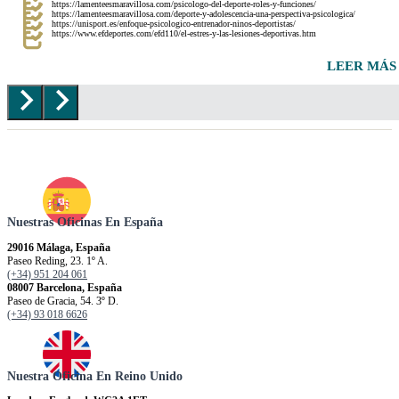
https://lamenteesmaravillosa.com/psicologo-del-deporte-roles-y-funciones/
https://lamenteesmaravillosa.com/deporte-y-adolescencia-una-perspectiva-psicologica/
https://unisport.es/enfoque-psicologico-entrenador-ninos-deportistas/
https://www.efdeportes.com/efd110/el-estres-y-las-lesiones-deportivas.htm
LEER MÁS
Nuestras Oficinas En España
29016 Málaga, España
Paseo Reding, 23. 1º A.
(+34) 951 204 061
08007 Barcelona, España
Paseo de Gracia, 54. 3º D.
(+34) 93 018 6626
Nuestra Oficina En Reino Unido