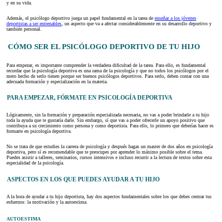
y en su vida.
Además, el psicólogo deportivo juega un papel fundamental en la tarea de
enseñar a los jóvenes
deportistas a ser entrenables
, un aspecto que va a afectar considerablemente en su desarrollo deportivo y
también personal.
CÓMO SER EL PSICÓLOGO DEPORTIVO DE TU HIJO
Para empezar, es importante comprender la verdadera dificultad de la tarea. Para ello, es fundamental
recordar que la psicología deportiva es una rama de la psicología y que no todos los psicólogos por el
mero hecho de serlo tienen porque ser buenos psicólogos deportivos. Para serlo, deben contar con una
adecuada formación y especialización en la materia.
PARA EMPEZAR, FÓRMATE EN PSICOLOGÍA DEPORTIVA
Lógicamente, sin la formación y preparación especializada necesaria, no vas a poder brindarle a tu hijo
toda la ayuda que te gustaría darle. Sin embargo, sí que vas a poder ofrecerle un apoyo positivo que
contribuya a su crecimiento como persona y como deportista. Para ello, lo primero que deberías hacer es
formarte en psicología deportiva.
No se trata de que estudies la carrera de psicología y después hagas un master de dos años en psicología
deportiva, pero sí es recomendable que te preocupes por aprender lo máximo posible sobre el tema.
Puedes asistir a talleres, seminarios, cursos intensivos e incluso recurrir a la lectura de textos sobre esta
especialidad de la psicología.
ASPECTOS EN LOS QUE PUEDES AYUDAR A TU HIJO
A la hora de ayudar a tu hijo deportista, hay dos aspectos fundamentales sobre los que debes centrar tus
esfuerzos: la motivación y la autoestima.
AUTOESTIMA