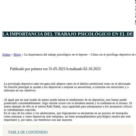
LA IMPORTANCIA DEL TRABAJO PSICOLÓGICO EN EL DEP
Ertheo
»
Blogs
»
La importancia del trabajo psicológico en el deporte – Cómo ser el psicólogo deportivo de 
Publicado por primera vez 31-05-2021
Actualizado 02-10-2023
La psicología deportiva cada vez gana más adeptos tanto en el ámbito profesional como en el aficionado.
Su función principal es ayudar a los deportivas a mejorar su autoestima, a controlar sus emociones y a
enfocarse en sus objetivos.
Al igual que un mal estado de animo puede lastrar el rendimiento de un deportista, uno bueno puede
potenciarlo considerablemente. Algo similar ocurre con la fortaleza mental y la confianza en sí mismo. El
mejor ejemplo de ello es el tenista Rafa Nadal, cuya capacidad para sobreponerse a los momentos críticos
es sobradamente conocida.
En el caso de los niños y los adolescentes, que lógicamente se encuentran en un proceso de formación
como personas y como deportivas más temprano, un buen acompañamiento psicológico resulta aún más
importante y, por tanto, sus beneficios son aun mayores.
TABLA DE CONTENIDO