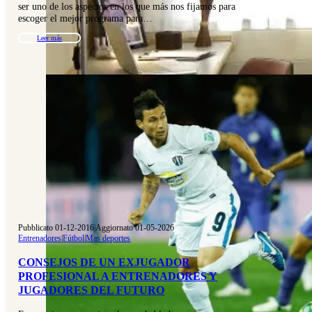
ser uno de los aspectos en los que más nos fijamos para
escoger el mejor programa para…
Leer más
Pubblicato 01-12-2016
|
Aggiornato 01-05-2026
Entrenadores
|
Fútbol
|
Mas deportes
CONSEJOS DE UN EXJUGADOR
PROFESIONAL A ENTRENADORES Y
JUGADORES DEL FUTURO