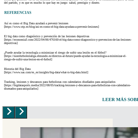
del partido, y es que es mucho lo que hay en juego: salud, prestigio y dinero.
REFERENCIAS
Así es como el Big Data ayudará a prevenir lesiones
[https://www.otp.es/blog/asi-es-como-el-big-data-ayudara-a-prevenir-lesiones]
El big data como diagnóstico y prevención de las lesiones deportivas
[https://economia3.com/2022/04/06/476160-el-big-data-como-diagnostico-y-prevencion-de-las-lesiones-
deportivas]
¿Puede ayudar la tecnología a minimizar el riesgo de sufrir una lesión en el fútbol?
[https://noesfutboleslaliga.elmundo.es/directos-al-futuro/puede-ayudar-la-tecnologia-a-minimizar-el-
riesgo-de-sufrir-una-lesion-en-el-futbol]
Historia del Big Data
[https://www.sas.com/es_es/insights/big-data/what-is-big-data.html]
Tracking, lesiones y descansos para futbolistas con calendarios diseñados para aniquilarlos
[https://bigdatasports.media/2022/08/05/tracking-lesiones-y-descansos-para-futbolistas-con-calendarios-
disenados-para-aniquilarlos]
LEER MÁS SO