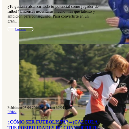
¿Te gustaría alcanzar todo tu potencial como jugador de
fútbol? Entonces necesitarás mucho más que talento y
ambición para conseguirlo. Para convertirte en un
gran…
Leer más
Pubblicato 07-04-2016
|
Aggiornato 30-04-2026
Fútbol
¿CÓMO SER FUTBOLISTA? – ¡CALCULA
TUS POSIBILIDADES DE CONVERTIRTE