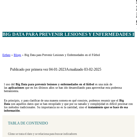
BIG DATA PARA PREVENIR LESIONES Y ENFERMEDADES EN
Ertheo
»
Blogs
»
Big Data para Prevenir Lesiones y Enfermedades en el Fútbol
Publicado por primera vez 04-01-2023
Actualizado 03-02-2025
l uso del
Big Data para prevenir lesiones y enfermedades en el fútbol
es una más de
las
aplicaciones
que en los últimos años se han ido desarrollando para aprovechar esta poderosa
herramienta.
En principio, y para clarificar de una manera somera en qué consiste, podemos resumir que el
Big
Data
son aquellos datos que se han recopilado y que por su tamaño y complejidad es difícil procesar con
los métodos tradicionales. Su importancia no es la cantidad, sino el
tratamiento que se hace de esa
información
.
TABLA DE CONTENIDO
Cómo se trata el dato y se relaciona para buscar indicadores