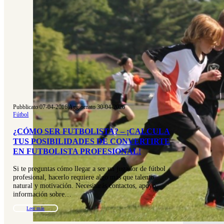
Pubblicato 07-04-2016
|
Aggiornato 30-04-2026
Fútbol
¿CÓMO SER FUTBOLISTA? – ¡CALCULA
TUS POSIBILIDADES DE CONVERTIRTE
EN FUTBOLISTA PROFESIONAL!
Si te preguntas cómo llegar a ser un jugador de fútbol
profesional, hacerlo requiere algo más que talento
natural y motivación. Necesitarás contactos, apoyo,
información sobre…
Leer más