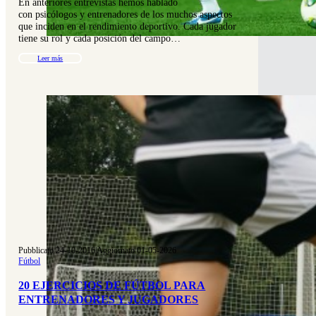
En anteriores entrevistas hemos hablado
con psicólogos y entrenadores de los muchos aspectos
que inciden en el rendimiento deportivo. Cada jugador
tiene su rol y cada posición del campo…
Leer más
Pubblicato 24-10-2016
|
Aggiornato 01-05-2026
Fútbol
20 EJERCICIOS DE FÚTBOL PARA
ENTRENADORES Y JUGADORES