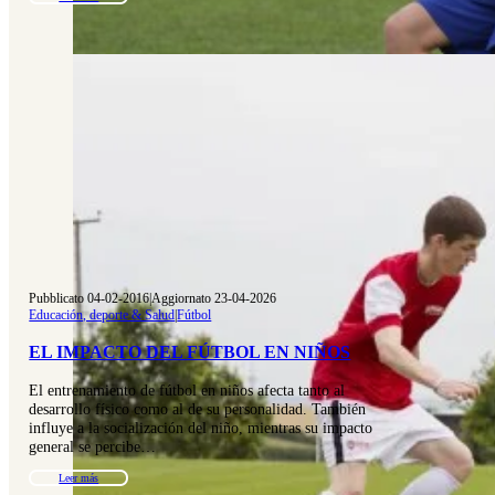
Pubblicato 04-02-2016
|
Aggiornato 23-04-2026
Educación, deporte & Salud
|
Fútbol
EL IMPACTO DEL FÚTBOL EN NIÑOS
El entrenamiento de fútbol en niños afecta tanto al
desarrollo físico como al de su personalidad. También
influye a la socialización del niño, mientras su impacto
general se percibe…
Leer más