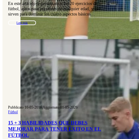
En este artículo te presentamos los 20 ejercicios de
fútbol, aptos para jugadores de cualquier edad, y que
sirven para dominar los cuatro aspectos básicos…
Leer más
Pubblicato 10-05-2016
|
Aggiornato 01-05-2026
Fútbol
15 + 3 HABILIDADES QUE DEBES
MEJORAR PARA TENER ÉXITO EN EL
FÚTBOL