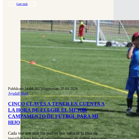
Leer más
Pubblicato 24-04-2015
|
Aggiornato 20-04-2026
Ayuda
|
Fútbol
CINCO CLAVES A TENER EN CUENTA A
LA HORA DE ELEGIR EL MEJOR
CAMPAMENTO DE FÚTBOL PARA MI
HIJO
Cada vez son más los padres que valoran la idea de
inscribir a su hijo en un campamento de fútbol para que