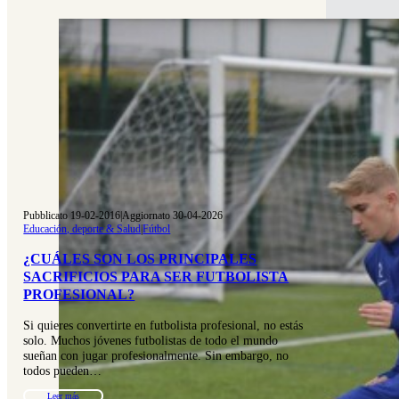
Pubblicato 19-02-2016
|
Aggiornato 30-04-2026
Educación, deporte & Salud
|
Fútbol
¿CUÁLES SON LOS PRINCIPALES
SACRIFICIOS PARA SER FUTBOLISTA
PROFESIONAL?
Si quieres convertirte en futbolista profesional, no estás
solo. Muchos jóvenes futbolistas de todo el mundo
sueñan con jugar profesionalmente. Sin embargo, no
todos pueden…
Leer más