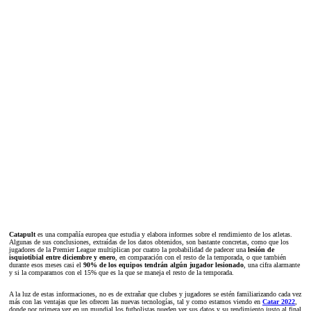
Catapult
es una compañía europea que estudia y elabora informes sobre el rendimiento de los atletas.
Algunas de sus conclusiones, extraídas de los datos obtenidos, son bastante concretas, como que los
jugadores de la Premier League multiplican por cuatro la probabilidad de padecer una
lesión de
isquiotibial entre diciembre y enero
, en comparación con el resto de la temporada, o que también
durante esos meses casi el
90% de los equipos tendrán algún jugador lesionado
, una cifra alarmante
y si la comparamos con el 15% que es la que se maneja el resto de la temporada.
A la luz de estas informaciones, no es de extrañar que clubes y jugadores se estén familiarizando cada vez
más con las ventajas que les ofrecen las nuevas tecnologías, tal y como estamos viendo en
Catar 2022
,
donde por primera vez en un mundial los futbolistas pueden ver sus datos y su rendimiento justo al final