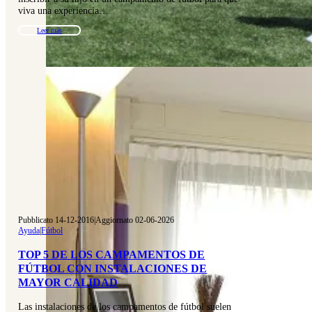
viva una experiencia…
Leer más
Pubblicato 14-12-2016
|
Aggiornato 02-06-2026
Ayuda
|
Fútbol
TOP 5 DE LOS CAMPAMENTOS DE
FÚTBOL CON INSTALACIONES DE
MAYOR CALIDAD
Las instalaciones de los campamentos de fútbol suelen