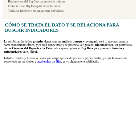
Herramientas del Big Data para prevenir lesiones
Cómo se usa el Big Data para evitar lesiones
Tracking, lesiones y descansos para futbolistas
CÓMO SE TRATA EL DATO Y SE RELACIONA PARA
BUSCAR INDICADORES
La combinación de los
grandes datos
con un
análisis potente y avanzado
será lo que nos permita
sacar conclusiones útiles, y es aquí donde nace y se potencia la figura del
bioestadístico
, un profesional
de las
Ciencias del Deporte y la Estadística
que empleará el
Big Data
para
prevenir lesiones y
enfermedades
en el fútbol.
Estados Unidos y Australia llevan ya tiempo apostando por estos profesionales, ya que la inversión,
sobre todo en los clubes y
academias de élite
, se ve altamente rentabilizada.