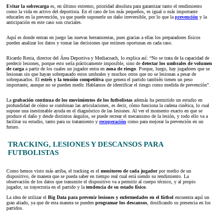
Evitar la sobrecarga
es, en último extremo, prioridad absoluta para garantizar tanto el rendimiento
como la vida en activo del deportista. En el caso de los más pequeños, es igual o más importante
educarles en la prevención, ya que puede suponerle un daño irreversible, por lo que la
prevención
y la
anticipación en este caso son cruciales.
Aquí es donde entran en juego las nuevas herramientas, pues gracias a ellas los preparadores físicos
pueden analizar los datos y tomar las decisiones que estimen oportunas en cada caso.
Ricardo Resta, director del Área Deportiva y Mediacoach, lo explica así: “No se trata de la capacidad de
predecir lesiones, porque esto sería prácticamente imposible, sino de
detectar los umbrales de volumen
de carga
a partir de los cuales un jugador entra en
zona de riesgo
. Porque, luego, hay jugadores que se
lesionan sin que hayan sobrepasado estos umbrales y muchos otros que no se lesionan a pesar de
sobrepasarlos. El
estrés y la tensión competitiva
que genera el partido también tienen un peso
importante, aunque no se pueden medir. Hablamos de identificar el riesgo como medida de prevención”.
La
grabación continua de los movimientos de los futbolistas
además ha permitido un estudio en
profundidad de cómo se combinan las articulaciones, es decir, cómo funciona la cadena cinética, lo cual
supone una inestimable ayuda en el diagnóstico de las lesiones. Al ver el momento exacto en que se
produce el daño y desde distintos ángulos, se puede recrear el mecanismo de la lesión, y todo ello va a
facilitar su estudio, tanto para su tratamiento y
recuperación
como para mejorar la prevención en un
futuro.
TRACKING, LESIONES Y DESCANSOS PARA
FUTBOLISTAS
Como hemos visto más arriba, el tracking es el
monitoreo de cada jugador
por medio de un
dispositivo, de manera que se pueda saber en tiempo real cual está siendo su rendimiento. La
observación de los datos que transmite el dispositivo va a permitir al cuerpo técnico, y al propio
jugador, su trayectoria en el partido y la
tendencia de su estado físico
.
La idea de utilizar el
Big Data para prevenir lesiones y enfermedades en el fútbol
encuentra aquí un
gran aliado, ya que de esta manera se pueden
programar los descansos
, dosificando su presencia en los
partidos.