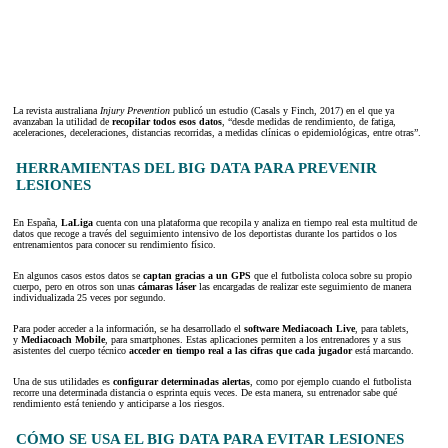
La revista australiana
Injury Prevention
publicó un estudio (Casals y Finch, 2017) en el que ya
avanzaban la utilidad de
recopilar todos esos datos
, “desde medidas de rendimiento, de fatiga,
aceleraciones, deceleraciones, distancias recorridas, a medidas clínicas o epidemiológicas, entre otras”.
HERRAMIENTAS DEL BIG DATA PARA PREVENIR
LESIONES
En España,
LaLiga
cuenta con una plataforma que recopila y analiza en tiempo real esta multitud de
datos que recoge a través del seguimiento intensivo de los deportistas durante los partidos o los
entrenamientos para conocer su rendimiento físico.
En algunos casos estos datos se
captan gracias a un GPS
que el futbolista coloca sobre su propio
cuerpo, pero en otros son unas
cámaras láser
las encargadas de realizar este seguimiento de manera
individualizada 25 veces por segundo.
Para poder acceder a la información, se ha desarrollado el
software Mediacoach Live
, para tablets,
y
Mediacoach Mobile
, para smartphones. Estas aplicaciones permiten a los entrenadores y a sus
asistentes del cuerpo técnico
acceder en tiempo real a las cifras que cada jugador
está marcando.
Una de sus utilidades es
configurar determinadas alertas
, como por ejemplo cuando el futbolista
recorre una determinada distancia o esprinta equis veces. De esta manera, su entrenador sabe qué
rendimiento está teniendo y anticiparse a los riesgos.
CÓMO SE USA EL BIG DATA PARA EVITAR LESIONES