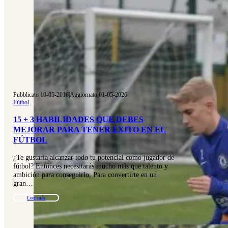
Pubblicato 10-05-2016
|
Aggiornato 01-05-2026
Fútbol
15 + 3 HABILIDADES QUE DEBES
MEJORAR PARA TENER ÉXITO EN EL
FÚTBOL
¿Te gustaría alcanzar todo tu potencial como jugador de
fútbol? Entonces necesitarás mucho más que talento y
ambición para conseguirlo. Para convertirte en un
gran…
Leer más