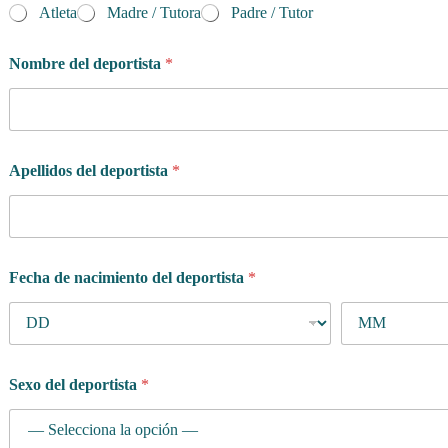
i
Atleta
Madre / Tutora
Padre / Tutor
v
e
l
Nombre del deportista
*
d
e
l
Apellidos del deportista
*
Fecha de nacimiento del deportista
*
Sexo del deportista
*