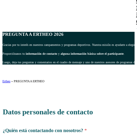
PREGUNTA A ERTHEO 2026
Gracias por tu interés en nuestros campamentos y programas deportivos. Nuestra misión es ayudarte a elegir 
Proporciónanos tu
información de contacto
y
alguna información básica sobre el participante
.
Luego, deja tus preguntas y comentarios en el cuadro de mensaje y uno de nuestros asesores de programas dep
Ertheo
»
PREGUNTA A ERTHEO
Datos personales de contacto
*
¿Quién está contactando con nosotros?
*
n