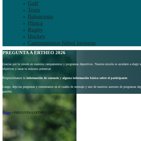
Golf
Tenis
Baloncesto
Hípica
Rugby
Hockey
Campamentos fútbol invierno
PREGUNTA A ERTHEO 2026
Gracias por tu interés en nuestros campamentos y programas deportivos. Nuestra misión es ayudarte a elegir 
objetivos y sacar tu máximo potencial.
Proporciónanos tu
información de contacto
y
alguna información básica sobre el participante
.
Luego, deja tus preguntas y comentarios en el cuadro de mensaje y uno de nuestros asesores de programas dep
posible.
Ertheo
»
PREGUNTA A ERTHEO