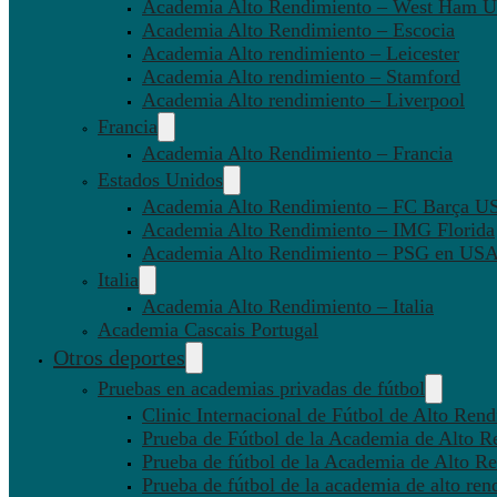
Academia Alto Rendimiento – West Ham U
Academia Alto Rendimiento – Escocia
Academia Alto rendimiento – Leicester
Academia Alto rendimiento – Stamford
Academia Alto rendimiento – Liverpool
Francia
Academia Alto Rendimiento – Francia
Estados Unidos
Academia Alto Rendimiento – FC Barça U
Academia Alto Rendimiento – IMG Florida
Academia Alto Rendimiento – PSG en US
Italia
Academia Alto Rendimiento – Italia
Academia Cascais Portugal
Otros deportes
Pruebas en academias privadas de fútbol
Clinic Internacional de Fútbol de Alto Ren
Prueba de Fútbol de la Academia de Alto R
Prueba de fútbol de la Academia de Alto Re
Prueba de fútbol de la academia de alto ren