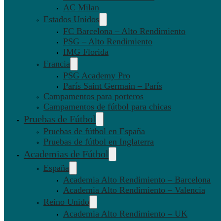
AC Milan
Estados Unidos
FC Barcelona – Alto Rendimiento
PSG – Alto Rendimiento
IMG Florida
Francia
PSG Academy Pro
París Saint Germain – París
Campamentos para porteros
Campamentos de fútbol para chicas
Pruebas de Fútbol
Pruebas de fútbol en España
Pruebas de fútbol en Inglaterra
Academias de Fútbol
España
Academia Alto Rendimiento – Barcelona
Academia Alto Rendimiento – Valencia
Reino Unido
Academia Alto Rendimiento – UK