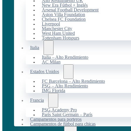
Alto Rendimiento UK
New Era Fútbol + Inglés
Arsenal Football Development
Aston Villa Foundation
Chelsea FC Foundation
Liverpool
Manchester City
West Ham United
Tottenham Hotspurs
Italia
Italia – Alto Rendimiento
AC Milan
Estados Unidos
FC Barcelona – Alto Rendimiento
PSG – Alto Rendimiento
IMG Florida
Francia
PSG Academy Pro
París Saint Germain – París
Campamentos para porteros
Campamentos de fútbol para chicas