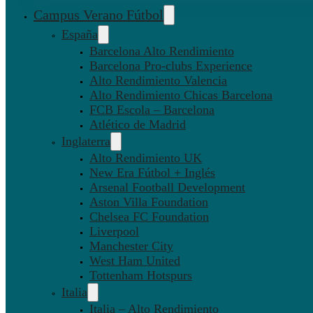
Campus Verano Fútbol
España
Barcelona Alto Rendimiento
Barcelona Pro-clubs Experience
Alto Rendimiento Valencia
Alto Rendimiento Chicas Barcelona
FCB Escola – Barcelona
Atlético de Madrid
Inglaterra
Alto Rendimiento UK
New Era Fútbol + Inglés
Arsenal Football Development
Aston Villa Foundation
Chelsea FC Foundation
Liverpool
Manchester City
West Ham United
Tottenham Hotspurs
Italia
Italia – Alto Rendimiento