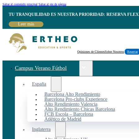
Saltar al contenido principal
Saltar al pie de página
TU TRANQUILIDAD ES NUESTRA PRIORIDAD: RESERVA FLEX
Leer más
Opiniones de Clientes
Sobre Nosotros
Reservar
Campus Verano Fútbol
España
Barcelona Alto Rendimiento
Barcelona Pro-clubs Experience
Alto Rendimiento Valencia
Alto Rendimiento Chicas Barcelona
FCB Escola – Barcelona
Atlético de Madrid
Inglaterra