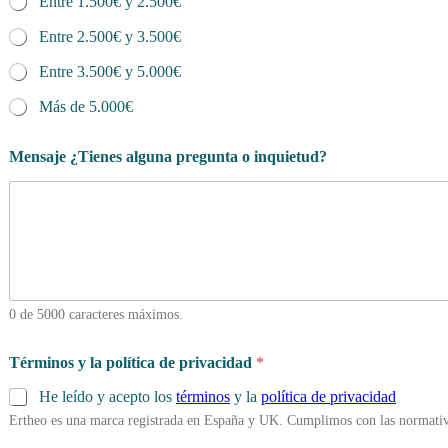
Entre 1.500€ y 2.500€
Entre 2.500€ y 3.500€
Entre 3.500€ y 5.000€
Más de 5.000€
Mensaje ¿Tienes alguna pregunta o inquietud?
0 de 5000 caracteres máximos.
u
Términos y la política de privacidad
*
n
d
He leído y acepto los
términos
y la
política de privacidad
u
Ertheo es una marca registrada en España y UK. Cumplimos con las normativ
r
a