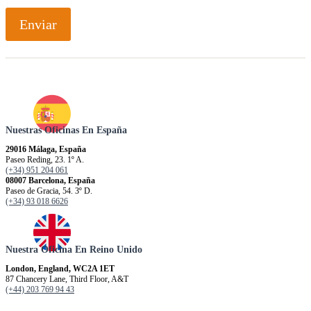
c
i
Enviar
ó
n
Nuestras Oficinas En España
29016 Málaga, España
Paseo Reding, 23. 1º A.
(+34) 951 204 061
08007 Barcelona, España
Paseo de Gracia, 54. 3º D.
(+34) 93 018 6626
Nuestra Oficina En Reino Unido
London, England, WC2A 1ET
87 Chancery Lane, Third Floor, A&T
(+44) 203 769 94 43