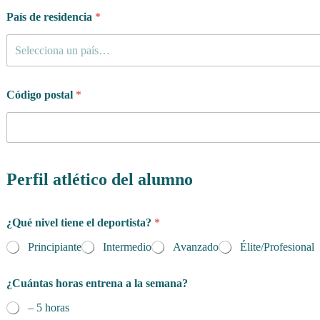
País de residencia
*
Selecciona un país…
Código postal
*
Perfil atlético del alumno
¿Qué nivel tiene el deportista?
*
Principiante
Intermedio
Avanzado
Élite/Profesional
d
¿Cuántas horas entrena a la semana?
e
d
– 5 horas
e