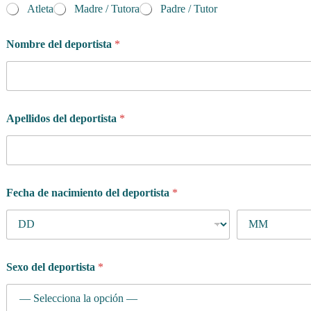
r
Atleta
Madre / Tutora
Padre / Tutor
t
e
r
Nombre del deportista
*
o
?
e
n
P
Apellidos del deportista
*
a
í
s
Fecha de nacimiento del deportista
*
Sexo del deportista
*