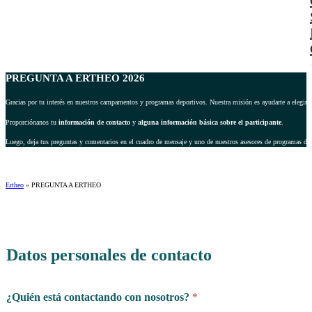
PREGUNTA A ERTHEO 2026
Gracias por tu interés en nuestros campamentos y programas deportivos. Nuestra misión es ayudarte a elegir 
Proporciónanos tu
información de contacto
y
alguna información básica sobre el participante
.
Luego, deja tus preguntas y comentarios en el cuadro de mensaje y uno de nuestros asesores de programas dep
Ertheo
»
PREGUNTA A ERTHEO
Datos personales de contacto
p
¿Quién está contactando con nosotros?
*
o