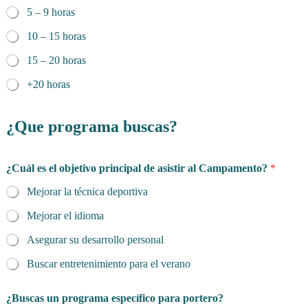
5 – 9 horas
10 – 15 horas
15 – 20 horas
+20 horas
u
n
¿Que programa buscas?
p
r
e
¿Cuál es el objetivo principal de asistir al Campamento?
*
g
u
Mejorar la técnica deportiva
n
t
Mejorar el idioma
a
¿
Asegurar su desarrollo personal
Q
Buscar entretenimiento para el verano
u
é
¿Buscas un programa específico para portero?