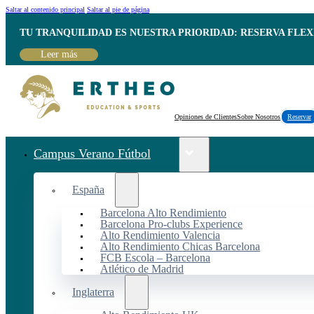
Saltar al contenido principal
Saltar al pie de página
TU TRANQUILIDAD ES NUESTRA PRIORIDAD: RESERVA FLEX
Leer más
Opiniones de Clientes
Sobre Nosotros
Reservar
Campus Verano Fútbol
España
Barcelona Alto Rendimiento
Barcelona Pro-clubs Experience
Alto Rendimiento Valencia
Alto Rendimiento Chicas Barcelona
FCB Escola – Barcelona
Atlético de Madrid
Inglaterra