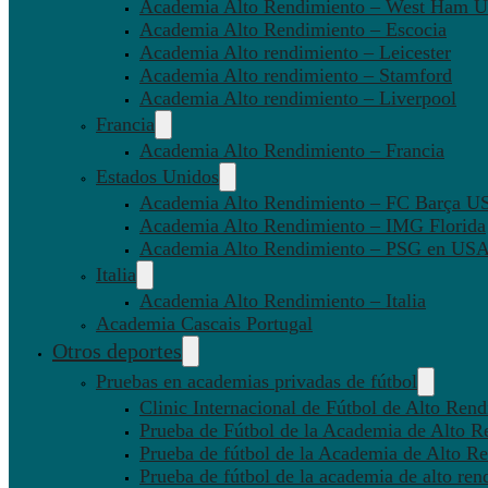
Academia Alto Rendimiento – West Ham U
Academia Alto Rendimiento – Escocia
Academia Alto rendimiento – Leicester
Academia Alto rendimiento – Stamford
Academia Alto rendimiento – Liverpool
Francia
Academia Alto Rendimiento – Francia
Estados Unidos
Academia Alto Rendimiento – FC Barça U
Academia Alto Rendimiento – IMG Florida
Academia Alto Rendimiento – PSG en US
Italia
Academia Alto Rendimiento – Italia
Academia Cascais Portugal
Otros deportes
Pruebas en academias privadas de fútbol
Clinic Internacional de Fútbol de Alto Ren
Prueba de Fútbol de la Academia de Alto R
Prueba de fútbol de la Academia de Alto Re
Prueba de fútbol de la academia de alto ren