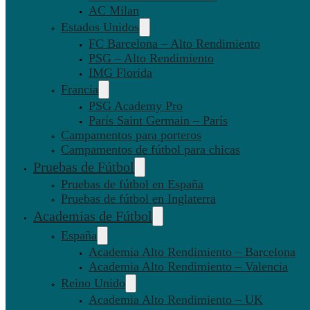
AC Milan
Estados Unidos
FC Barcelona – Alto Rendimiento
PSG – Alto Rendimiento
IMG Florida
Francia
PSG Academy Pro
París Saint Germain – París
Campamentos para porteros
Campamentos de fútbol para chicas
Pruebas de Fútbol
Pruebas de fútbol en España
Pruebas de fútbol en Inglaterra
Academias de Fútbol
España
Academia Alto Rendimiento – Barcelona
Academia Alto Rendimiento – Valencia
Reino Unido
Academia Alto Rendimiento – UK