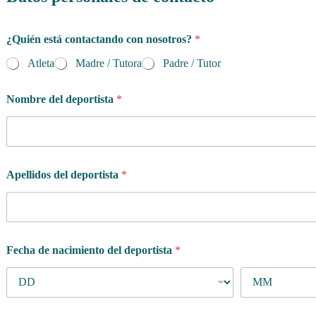
h
¿Quién está contactando con nosotros?
*
o
r
Atleta
Madre / Tutora
Padre / Tutor
a
s
e
Nombre del deportista
*
l
s
e
m
a
Apellidos del deportista
*
n
a
?
Fecha de nacimiento del deportista
*