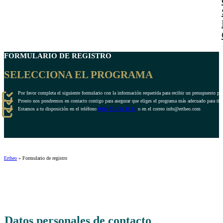
FORMULARIO DE REGISTRO
SELECCIONA EL PROGRAMA
Por favor completa el siguiente formulario con la información requerida para recibir un presupuesto pe
Pronto nos pondremos en contacto contigo para asegurar que eliges el programa más adecuado para ti.
Estamos a tu disposición en el teléfono
0034 951 20 40 61
o en el correo info@ertheo.com
Ertheo
»
Formulario de registro
Datos personales de contacto